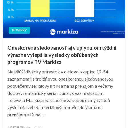
NOVINKY
Oneskorená sledovanosť aj v uplynulom týždni
výrazne vylepšila výsledky obľúbených
programov TV Markíza
Najväčší divácky prírastok v cieľovej skupine 12-54
zaznamenali s trojdňovou oneskorenou sledovanosťou
podvečerný seriálový hit Mama na prenájom a večerný
dobový romantický seriál Dunaj, k vašim službám.
Televízia Markíza má úspešne za sebou ôsmy týždeň
vysielania veľkých seriálových noviniek Mama na
prenájom a Dunaj,…
Posted
10. marca 2023
LT