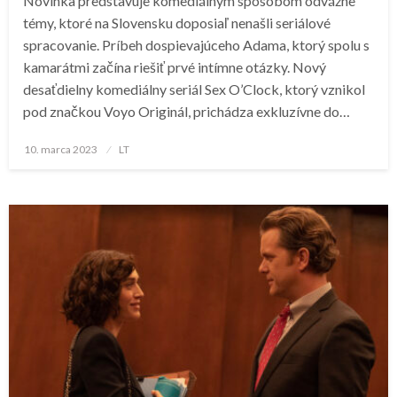
Novinka predstavuje komediálnym spôsobom odvážne
témy, ktoré na Slovensku doposiaľ nenašli seriálové
spracovanie. Príbeh dospievajúceho Adama, ktorý spolu s
kamarátmi začína riešiť prvé intímne otázky. Nový
desaťdielny komediálny seriál Sex O’Clock, ktorý vznikol
pod značkou Voyo Originál, prichádza exkluzívne do…
Posted
10. marca 2023
LT
on