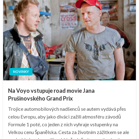
NOVINKY
Na Voyo vstupuje road movie Jana
Prušinovského Grand Prix
Trojice automobilových nadšenců se autem vydává přes
celou Evropu, aby jako diváci zažili atmosféru závodů
Formule 1 poté, co jeden z nich vyhraje vstupenky na
Velkou cenu Španělska. Cesta za životním zážitkem se ale