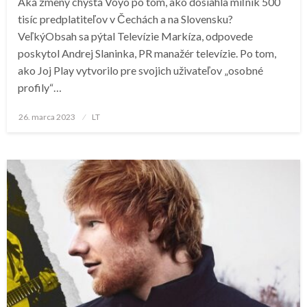
Aká zmeny chystá Voyo po tom, ako dosiahla míľnik 500
tisíc predplatiteľov v Čechách a na Slovensku?
VeľkýObsah sa pýtal Televízie Markíza, odpovede
poskytol Andrej Slaninka, PR manažér televízie. Po tom,
ako Joj Play vytvorilo pre svojich uživateľov „osobné
profily“…
Posted
26. marca 2023
LT
on