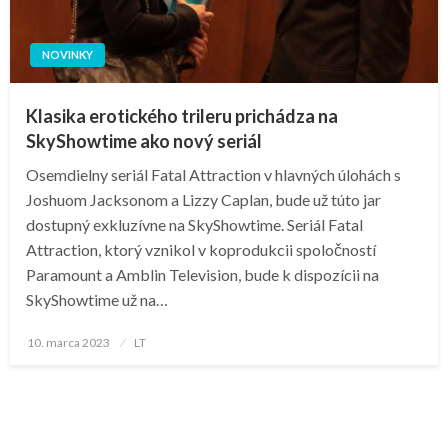
NOVINKY
Klasika erotického trileru prichádza na
SkyShowtime ako nový seriál
Osemdielny seriál Fatal Attraction v hlavných úlohách s
Joshuom Jacksonom a Lizzy Caplan, bude už túto jar
dostupný exkluzívne na SkyShowtime. Seriál Fatal
Attraction, ktorý vznikol v koprodukcii spoločností
Paramount a Amblin Television, bude k dispozícii na
SkyShowtime už na…
Posted
10. marca 2023
LT
on