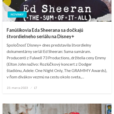
NOVINKY
Fanúšikovia Eda Sheerana sa dočkajú
štvordielneho seriálu na Disney+
Spoločnosť Disney+ dnes predstavila štvordielny
dokumentárny seriál Ed Sheeran: Suma sumárum.
Producenti z Fulwell 73 Productions, držitelia ceny Emmy
(Elton John naživo: Rozlúčkový koncert z Dodger
štadiónu, Adele: One Night Only, The GRAMMY Awards),
v ňom divákov vezmú na cestu okolo sveta,…
Posted
23. marca 2023
LT
on