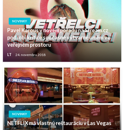
NOVINKY
Pavel Karous v novém pořadu na Stream.cz
podrobí kritice současné výtvarné umění ve
veřejném prostoru
LT
24. novembra 2018
NOVINKY
NETFLIX má vlastnú reštauráciu v Las Vegas