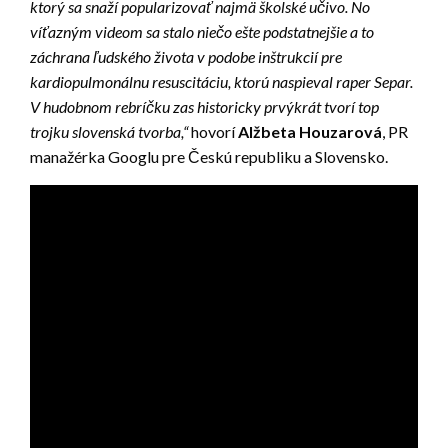
ktorý sa snaží popularizovať najmä školské učivo. No
víťazným videom sa stalo niečo ešte podstatnejšie a to
záchrana ľudského života v podobe inštrukcií pre
kardiopulmonálnu resuscitáciu, ktorú naspieval raper Separ.
V hudobnom rebríčku zas historicky prvýkrát tvorí top
trojku slovenská tvorba,“
hovorí
Alžbeta Houzarová
, PR
manažérka Googlu pre Českú republiku a Slovensko.