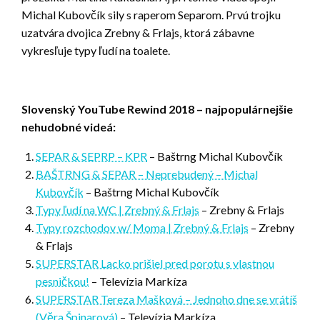
Michal Kubovčík sily s raperom Separom. Prvú trojku
uzatvára dvojica Zrebny & Frlajs, ktorá zábavne
vykresľuje typy ľudí na toalete.
Slovenský YouTube Rewind 2018 – najpopulárnejšie
nehudobné videá:
SEPAR & SEPRP – KPR
– Baštrng Michal Kubovčík
BAŠTRNG & SEPAR – Neprebudený – Michal
Kubovčík
– Baštrng Michal Kubovčík
Typy ľudí na WC | Zrebný & Frlajs
– Zrebny & Frlajs
Typy rozchodov w/ Moma | Zrebný & Frlajs
– Zrebny
& Frlajs
SUPERSTAR Lacko prišiel pred porotu s vlastnou
pesničkou!
– Televízia Markíza
SUPERSTAR Tereza Mašková – Jednoho dne se vrátíš
(Věra Špinarová)
– Televízia Markíza