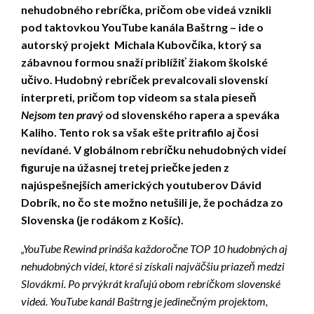
nehudobného rebríčka, pričom obe videá vznikli
pod taktovkou YouTube kanála Baštrng – ide o
autorský projekt Michala Kubovčíka, ktorý sa
zábavnou formou snaží priblížiť žiakom školské
učivo. Hudobný rebríček prevalcovali slovenskí
interpreti, pričom top videom sa stala pieseň
Nejsom ten pravý
od slovenského rapera a speváka
Kaliho. Tento rok sa však ešte pritrafilo aj čosi
nevídané. V globálnom rebríčku nehudobných videí
figuruje na úžasnej tretej priečke jeden z
najúspešnejších amerických youtuberov Dávid
Dobrík, no čo ste možno netušili je, že pochádza zo
Slovenska (je rodákom z Košíc).
„YouTube Rewind prináša každoročne TOP 10 hudobných aj
nehudobných videí, ktoré si získali najväčšiu priazeň medzi
Slovákmi. Po prvýkrát kraľujú obom rebríčkom slovenské
videá. YouTube kanál Baštrng je jedinečným projektom,