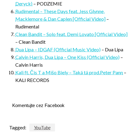
Deryck)
– PODZEMIE
Rudimental – These Days feat. Jess Glynne,
Macklemore & Dan Caplen [Official Video]
–
Rudimental
Clean Bandit – Solo feat. Demi Lovato [Official Video]
– Clean Bandit
Dua Lipa – IDGAF (Official Music Video)
– Dua Lipa
Calvin Harris, Dua Lipa – One Kiss (Official Video)
–
Calvin Harris
Kali ft. Čis T a Mišo Biely – Taká tá prod.Peter Pann
–
KALI RECORDS
Komentujte cez Facebook
Tagged:
YouTube