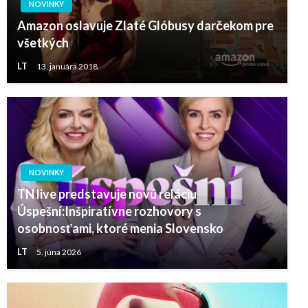
NOVINKY
Amazon oslavuje Zlaté Glóbusy darčekom pre
všetkých
LT
13. januára 2018
NOVINKY
TN live predstavuje novú reláciu
Úspešní:Inšpiratívne rozhovory s
osobnosťami, ktoré menia Slovensko
LT
5. júna 2026