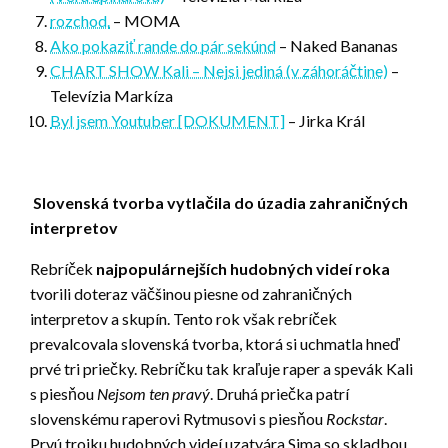
rozchod.
– MOMA
Ako pokaziť rande do pár sekúnd
– Naked Bananas
CHART SHOW Kali – Nejsi jediná (v záhoráčtine)
–
Televízia Markíza
Byl jsem Youtuber [DOKUMENT]
– Jirka Král
Slovenská tvorba vytlačila do úzadia zahraničných
interpretov
Rebríček
najpopulárnejších hudobných videí
roka
tvorili doteraz väčšinou piesne od zahraničných
interpretov a skupín. Tento rok však rebríček
prevalcovala slovenská tvorba, ktorá si uchmatla hneď
prvé tri priečky. Rebríčku tak kraľuje raper a spevák Kali
s piesňou
Nejsom ten pravý
. Druhá priečka patrí
slovenskému raperovi Rytmusovi s piesňou
Rockstar
.
Prvú trojku hudobných videí uzatvára Sima so skladbou