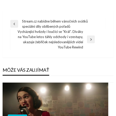
Navigácia
Stream.cz nabídne během vánočních svátků
Previous
speciální díly oblíbených pořadů
v
Post
Vycházející hvězdy i loučící se “Král”. Diváky
článku
na YouTube letos táhly odchody i vzestupy,
Next
ukazuje žebříček nejsledovanějších videí
Post
YouTube Rewind
MÔŽE VÁS ZAUJÍMAŤ