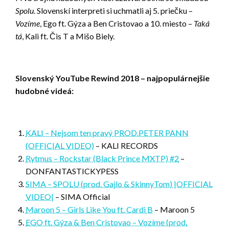
Spolu
. Slovenskí interpreti si uchmatli aj 5. priečku –
Vozíme
, Ego ft. Gýza a Ben Cristovao a 10. miesto –
Taká
tá
, Kali ft. Čis T a Mišo Biely.
Slovenský YouTube Rewind 2018 – najpopulárnejšie
hudobné videá:
KALI – Nejsom ten pravý PROD.PETER PANN
(OFFICIAL VIDEO)
– KALI RECORDS
Rytmus – Rockstar (Black Prince MXTP) #2
–
DONFANTASTICKYPESS
SIMA – SPOLU (prod. Gajlo & SkinnyTom) |OFFICIAL
VIDEO|
– SIMA Official
Maroon 5 – Girls Like You ft. Cardi B
– Maroon 5
EGO ft. Gýza & Ben Cristovao – Vozíme (prod.