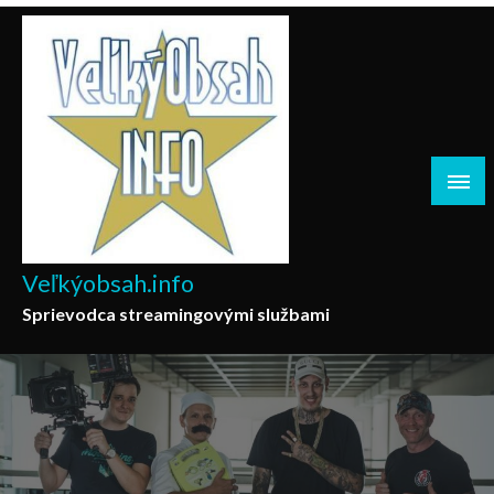
Skip
to
content
Veľkýobsah.info
Sprievodca streamingovými službami