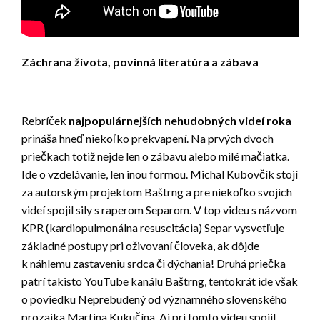
Záchrana života, povinná literatúra a zábava
Rebríček
najpopulárnejších nehudobných videí roka
prináša hneď niekoľko prekvapení. Na prvých dvoch
priečkach totiž nejde len o zábavu alebo milé mačiatka.
Ide o vzdelávanie, len inou formou. Michal Kubovčík stojí
za autorským projektom Baštrng a pre niekoľko svojich
videí spojil sily s raperom Separom. V top videu s názvom
KPR (kardiopulmonálna resuscitácia) Separ vysvetľuje
základné postupy pri oživovaní človeka, ak dôjde
k náhlemu zastaveniu srdca či dýchania! Druhá priečka
patrí takisto YouTube kanálu Baštrng, tentokrát ide však
o poviedku Neprebudený od významného slovenského
prozaika Martina Kukučína. Aj pri tomto videu spojil