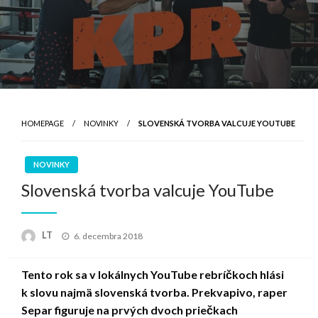
HOMEPAGE
NOVINKY
SLOVENSKÁ TVORBA VALCUJE YOUTUBE
NOVINKY
Slovenská tvorba valcuje YouTube
Posted
LT
6. decembra 2018
on
Tento rok sa v lokálnych YouTube rebríčkoch hlási
k slovu najmä slovenská tvorba. Prekvapivo, raper
Separ figuruje na prvých dvoch priečkach