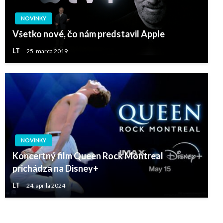
NOVINKY
Všetko nové, čo nám predstavil Apple
LT
25. marca 2019
NOVINKY
Koncertný film Queen Rock Montreal
prichádza na Disney+
LT
24. apríla 2024