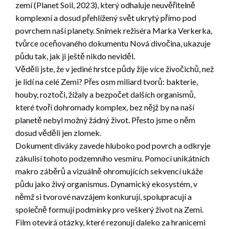
zemí (Planet Soil, 2023), který odhaluje neuvěřitelně
komplexní a dosud přehlížený svět ukrytý přímo pod
povrchem naší planety. Snímek režiséra Marka Verkerka,
tvůrce oceňovaného dokumentu Nová divočina, ukazuje
půdu tak, jak ji ještě nikdo neviděl.
Věděli jste, že v jediné hrstce půdy žije více živočichů, než
je lidí na celé Zemi? Přes osm miliard tvorů: bakterie,
houby, roztoči, žížaly a bezpočet dalších organismů,
které tvoří dohromady komplex, bez nějž by na naší
planetě nebyl možný žádný život. Přesto jsme o něm
dosud věděli jen zlomek.
Dokument diváky zavede hluboko pod povrch a odkryje
zákulisí tohoto podzemního vesmíru. Pomocí unikátních
makro záběrů a vizuálně ohromujících sekvencí ukáže
půdu jako živý organismus. Dynamický ekosystém, v
němž si tvorové navzájem konkurují, spolupracují a
společně formují podmínky pro veškerý život na Zemi.
Film otevírá otázky, které rezonují daleko za hranicemi