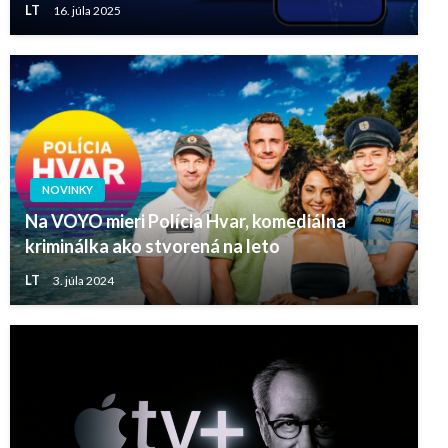
LT
16. júla 2025
NOVINKY
Na VOYO mieri Polícia Hvar, komediálna
kriminálka ako stvorená na leto
LT
3. júla 2024