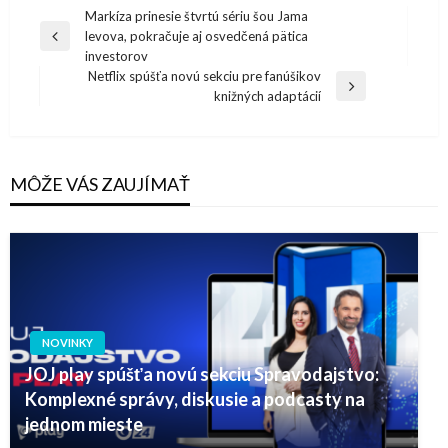
Navigácia
Markíza prinesie štvrtú sériu šou Jama
levova, pokračuje aj osvedčená pätica
v
Previous
investorov
Post
článku
Netflix spúšťa novú sekciu pre fanúšikov
Next
knižných adaptácií
Post
MÔŽE VÁS ZAUJÍMAŤ
NOVINKY
JOJ play spúšťa novú sekciu Spravodajstvo:
Komplexné správy, diskusie a podcasty na
jednom mieste