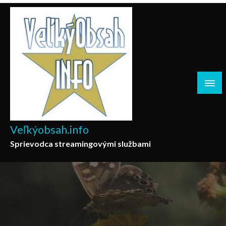
Skip
to
content
Veľkýobsah.info
Sprievodca streamingovými službami