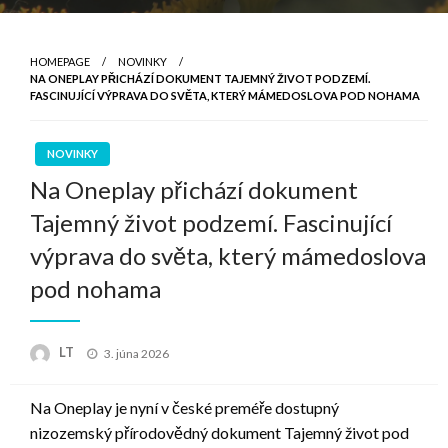
HOMEPAGE
NOVINKY
NA ONEPLAY PŘICHÁZÍ DOKUMENT TAJEMNÝ ŽIVOT PODZEMÍ.
FASCINUJÍCÍ VÝPRAVA DO SVĚTA, KTERÝ MÁMEDOSLOVA POD NOHAMA
NOVINKY
Na Oneplay přichází dokument
Tajemný život podzemí. Fascinující
výprava do světa, který mámedoslova
pod nohama
Posted
LT
3. júna 2026
on
Na Oneplay je nyní v české preméře dostupný
nizozemský přírodovědný dokument Tajemný život pod