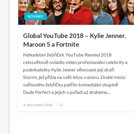
NOVINKY
Global YouTube 2018 – Kylie Jenner,
Maroon 5 a Fortnite
Nehudební žebříček YouTube Rewind 2018
celosvětově ovládlo video profesionální celebrity a
podnikatelky Kylie Jenner věnované její dceři
Stormi, jež přišla na svět letos v únoru. Druhé místo
světového žebříčku patřilo komediální skupině
Dude Perfect a jejich v pořadí už druhému…
Posted
6. decembra 2018
LT
on