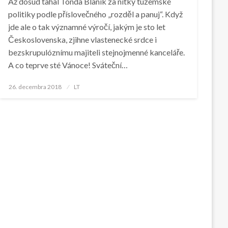
Až dosud tahal Tonda Blaník za nitky tuzemské
politiky podle příslovečného „rozděl a panuj“. Když
jde ale o tak významné výročí, jakým je sto let
Československa, zjihne vlastenecké srdce i
bezskrupulóznímu majiteli stejnojmenné kanceláře.
A co teprve sté Vánoce! Sváteční…
Posted
26. decembra 2018
LT
on