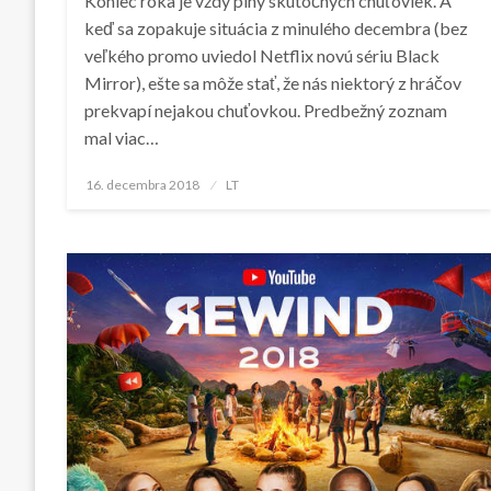
Koniec roka je vždy plný skutočných chuťoviek. A
keď sa zopakuje situácia z minulého decembra (bez
veľkého promo uviedol Netflix novú sériu Black
Mirror), ešte sa môže stať, že nás niektorý z hráčov
prekvapí nejakou chuťovkou. Predbežný zoznam
mal viac…
Posted
16. decembra 2018
LT
on