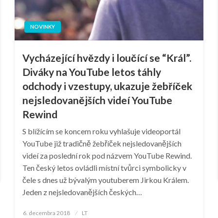
NOVINKY
Vycházející hvězdy i loučící se “Král”.
Diváky na YouTube letos táhly
odchody i vzestupy, ukazuje žebříček
nejsledovanějších videí YouTube
Rewind
S blížícím se koncem roku vyhlašuje videoportál
YouTube již tradičně žebříček nejsledovanějších
videí za poslední rok pod názvem YouTube Rewind.
Ten český letos ovládli místní tvůrci symbolicky v
čele s dnes už bývalým youtuberem Jirkou Králem.
Jeden z nejsledovanějších českých…
Posted
6. decembra 2018
LT