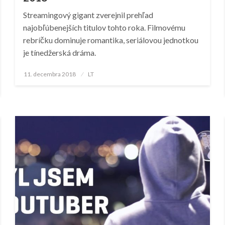
Streamingový gigant zverejnil prehľad
najobľúbenejších titulov tohto roka. Filmovému
rebríčku dominuje romantika, seriálovou jednotkou
je tínedžerská dráma.
Posted
11. decembra 2018
LT
on