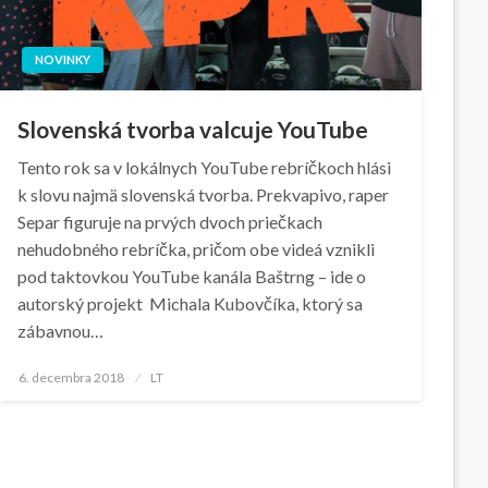
NOVINKY
Slovenská tvorba valcuje YouTube
Tento rok sa v lokálnych YouTube rebríčkoch hlási
k slovu najmä slovenská tvorba. Prekvapivo, raper
Separ figuruje na prvých dvoch priečkach
nehudobného rebríčka, pričom obe videá vznikli
pod taktovkou YouTube kanála Baštrng – ide o
autorský projekt Michala Kubovčíka, ktorý sa
zábavnou…
Posted
6. decembra 2018
LT
on