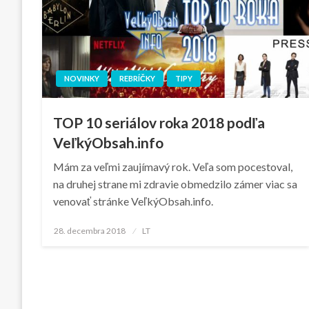
NOVINKY
REBRÍČKY
TIPY
TOP 10 seriálov roka 2018 podľa
VeľkýObsah.info
Mám za veľmi zaujímavý rok. Veľa som pocestoval,
na druhej strane mi zdravie obmedzilo zámer viac sa
venovať stránke VeľkýObsah.info.
Posted
28. decembra 2018
LT
on