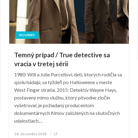
NOVINKY
Temný prípad / True detective sa
vracia v tretej sérii
1980: Will a Julie Purcelloví, deti, ktorých rodičia sa
spolu hádajú, sa týždeň po Halloweene v meste
West Finger stratia. 2015: Detektív Wayne Hays,
postavený mimo službu, ktorý pôvodne zločin
vyšetroval, je požiadaný producentom
dokumentárnych filmov založených na skutočných
udalostiach,…
Posted
26. decembra 2018
LT
on