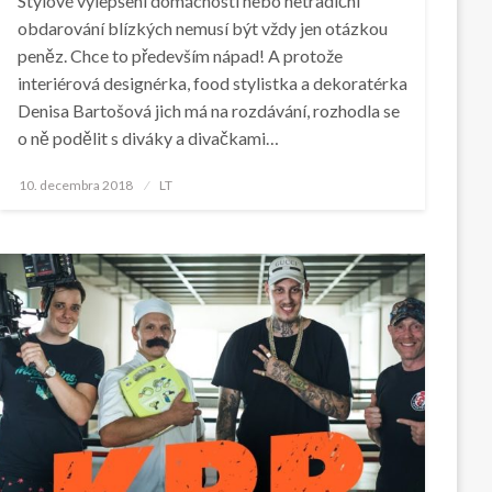
Stylové vylepšení domácnosti nebo netradiční
obdarování blízkých nemusí být vždy jen otázkou
peněz. Chce to především nápad! A protože
interiérová designérka, food stylistka a dekoratérka
Denisa Bartošová jich má na rozdávání, rozhodla se
o ně podělit s diváky a divačkami…
Posted
10. decembra 2018
LT
on