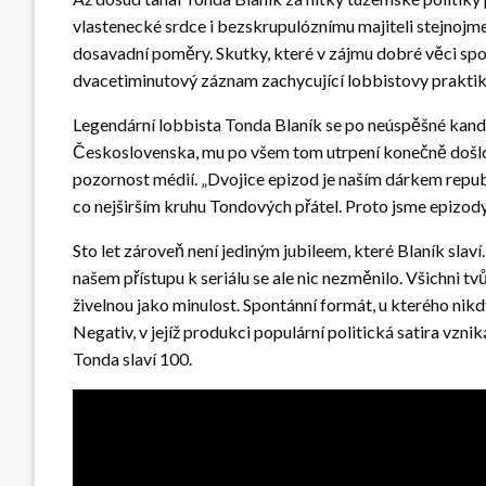
vlastenecké srdce i bezskrupulóznímu majiteli stejnojme
dosavadní poměry. Skutky, které v zájmu dobré věci spojí
dvacetiminutový záznam zachycující lobbistovy praktik
Legendární lobbista Tonda Blaník se po neúspěšné kandida
Československa, mu po všem tom utrpení konečně došlo, ja
pozornost médií. „Dvojice epizod je naším dárkem republ
co nejširším kruhu Tondových přátel. Proto jsme epizod
Sto let zároveň není jediným jubileem, které Blaník slaví
našem přístupu k seriálu se ale nic nezměnilo. Všichni tv
živelnou jako minulost. Spontánní formát, u kterého nik
Negativ, v jejíž produkci populární politická satira vzni
Tonda slaví 100.