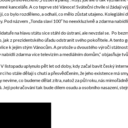
nné kanceláře. A co teprve sté Vánoce! Sváteční chvíle si žádají 
, co bylo rozděleno, a odhalí, co mělo zůstat utajeno. Kolegiální 
y. Pod názvem „Tonda slaví 100″ ho neexkluzivně a zdarma nabídl
tuře na hlavu státu sice stáhl do ústraní, ale nevzdal se. Po bezmá
k z prezidentského úřadu odstranit svého pokořitele. A tento geniá
ice k jejím stým Vánocům. A protože u dvoustého výročí státnosti 
y nabídli zdarma více televizím a mediálním domům,“ objasňuje tv
. V listopadu uplynulo pět let od doby, kdy začal bavit český intern
ůrci ho stále dělají s chutí a přesvědčením, že jeho existence má s
dy nevíme, co budeme dělat zítra, natož za půl roku, nás mimořádně
ká. Její pokračování tak bude dílem osudu a osobního nasazení, stej