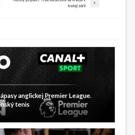
Next
tretej sérii
Post
zápasy anglickej Premier League.
enský tenis