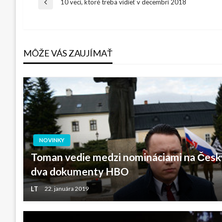
Navigácia
10 vecí, ktoré treba vidieť v decembri 2018
Previous
Post
v
MÔŽE VÁS ZAUJÍMAŤ
článku
NOVINKY
Toman vedie medzi nomináciami na Českýc
dva dokumenty HBO
LT
22. januára 2019