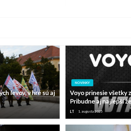
NOVINKY
h levov, v hre sú aj
Voyo prinesie všetky 
Pribudne aj najlepší ž
LT
1. augusta 2025