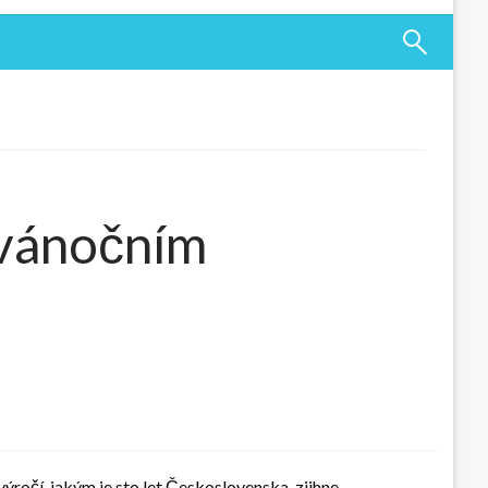
 vánočním
ýročí, jakým je sto let Československa, zjihne