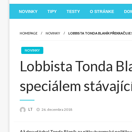
NOVINKY
TIPY
TESTY
O STRÁNKE
DO
HOMEPAGE
NOVINKY
LOBBISTA TONDA BLANÍK PŘEKRAČUJE 
NOVINKY
Lobbista Tonda Bl
speciálem stávajíc
Posted
LT
26. decembra 2018
on
Až dosud tahal Tonda Blaník za nitky tuzemské politiky p