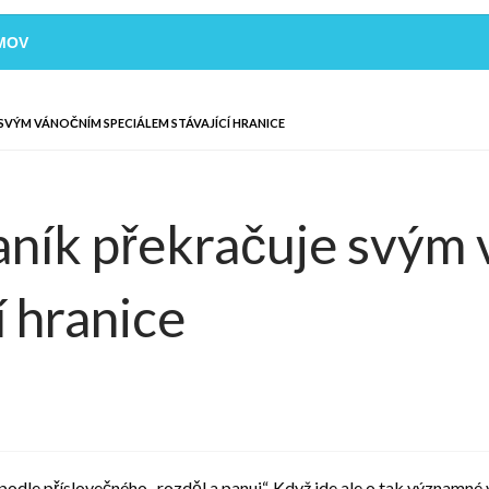
MOV
SVÝM VÁNOČNÍM SPECIÁLEM STÁVAJÍCÍ HRANICE
aník překračuje svým
í hranice
odle příslovečného „rozděl a panuj“. Když jde ale o tak významné v