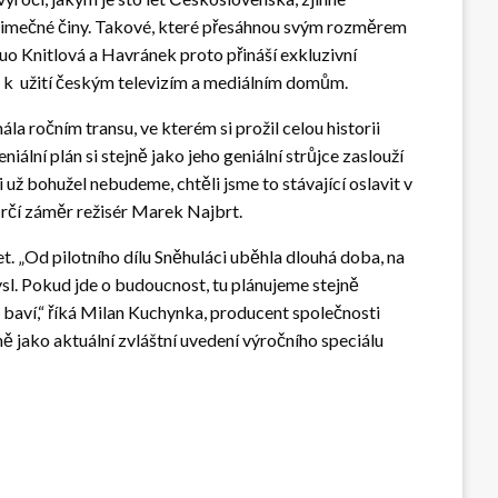
výjimečné činy. Takové, které přesáhnou svým rozměrem
duo Knitlová a Havránek proto přináší exkluzivní
i k užití českým televizím a mediálním domům.
la ročním transu, ve kterém si prožil celou historii
lní plán si stejně jako jeho geniální strůjce zaslouží
už bohužel nebudeme, chtěli jsme to stávající oslavit v
ůrčí záměr režisér Marek Najbrt.
et. „Od pilotního dílu Sněhuláci uběhla dlouhá doba, na
mysl. Pokud jde o budoucnost, tu plánujeme stejně
 baví,“ říká Milan Kuchynka, producent společnosti
ně jako aktuální zvláštní uvedení výročního speciálu