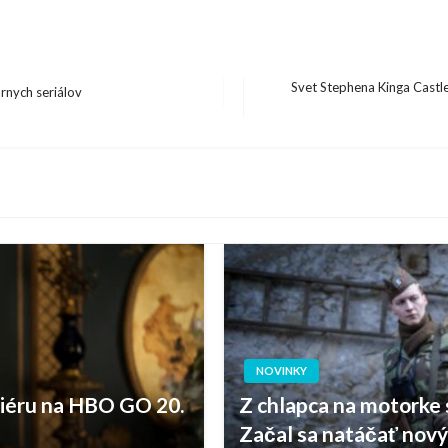
Svet Stephena Kinga Castle
árnych seriálov
Next
Post
NOVINKY
miéru na HBO GO 20.
Z chlapca na motorke
Začal sa natáčať nov