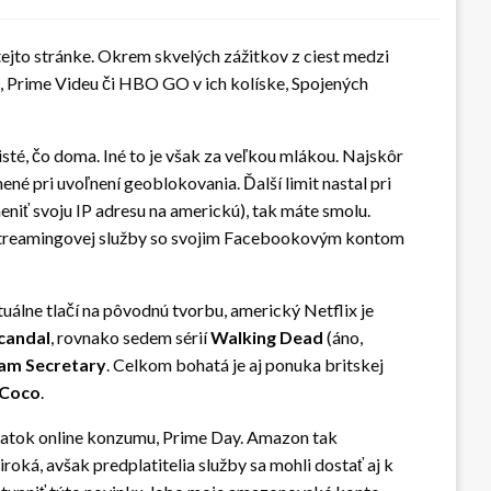
tejto stránke. Okrem skvelých zážitkov z ciest medzi
, Prime Videu či HBO GO v ich kolíske, Spojených
sté, čo doma. Iné to je však za veľkou mlákou. Najskôr
ené pri uvoľnení geoblokovania. Ďalší limit nastal pri
meniť svoju IP adresu na americkú), tak máte smolu.
u streamingovej služby so svojim Facebookovým kontom
tuálne tlačí na pôvodnú tvorbu, americký Netflix je
candal
, rovnako sedem sérií
Walking Dead
(áno,
m Secretary
. Celkom bohatá je aj ponuka britskej
Coco
.
 sviatok online konzumu, Prime Day. Amazon tak
roká, avšak predplatitelia služby sa mohli dostať aj k