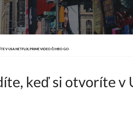
TE V USA NETFLIX, PRIME VIDEO ČI HBO GO
íte, keď si otvoríte v