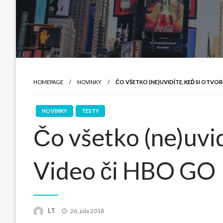
HOMEPAGE
NOVINKY
ČO VŠETKO (NE)UVIDÍTE, KEĎ SI OTVORÍ
NOVINKY
TESTY
Čo všetko (ne)uvid
Video či HBO GO
Posted
LT
26. júla 2018
on