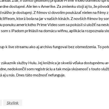
andal. Žiaľ, v tomto (jedinom) prípade Prime Video odmietlo spr
ardne dostupné. Ale len v Amerike. Za zmienku stojí aj to, že pôv
nášho je dostupný. Z filmov si dovolím poukázať nielen na filmy 
liffeom, ktorá bola na jar v našich kinách. Z novších filmov by s
iu ponuku amerického Prime Video som sa pokúsil si uložiť na nesk
m s iPadom prihlásil na domácu wifinu, aplikácia rozpoznala slove
tup k live streamu ako aj archívu fungoval bez obmedzenia. To pot
ý zákazník služby Hulu. Jej knižnica je skvelá vďaka dostupnému ar
dne, nedokončil som registráciu a tak moja skúsenosť s touto služb
 aj u nás. Dnes táto možnosť nefunguje.
Skylink