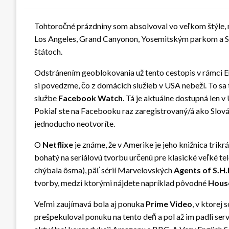
Tohtoročné prázdniny som absolvoval vo veľkom štýle, ro
Los Angeles, Grand Canyonon, Yosemitským parkom a San
štátoch.
Odstránením geoblokovania už tento cestopis v rámci Eur
si povedzme, čo z domácich služieb v USA nebeží. To sa
službe
Facebook Watch
. Tá je aktuálne dostupná len v
Pokiaľ ste na Facebooku raz zaregistrovaný/á ako Slov
jednoducho neotvoríte.
O
Netflixe
je známe, že v Amerike je jeho knižnica trikr
bohatý na seriálovú tvorbu určenú pre klasické veľké te
chýbala ôsma), päť sérií Marvelovských
Agents of S.H.I
tvorby, medzi ktorými nájdete napríklad pôvodné
Hous
Veľmi zaujímavá bola aj ponuka
Prime Video
, v ktorej
prešpekuloval ponuku na tento deň a pol až im padli serve