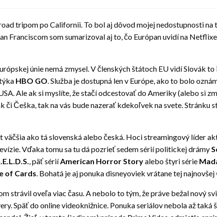
ad tripom po Californii. To bol aj dôvod mojej nedostupnosti na 
 Franciscom som sumarizoval aj to, čo Európan uvidí na Netflixe
ópskej únie nemá zmysel. V členských štátoch EU vidí Slovák to i
 týka
HBO GO
. Služba je dostupná len v Európe, ako to bolo oznám
 USA. Ale ak si myslíte, že stačí odcestovať do Ameriky (alebo si z
ák či Češka, tak na vás bude nazerať kdekoľvek na svete. Stránk
át väčšia ako tá slovenská alebo česká. Hoci streamingový líder ak
levízie. Vďaka tomu sa tu dá pozrieť sedem sérií politickej drámy
S
.E.L.D.S.
, päť sérií
American Horror Story
alebo štyri série
Mada
e of Cards
. Bohatá je aj ponuka disneyoviek vrátane tej najnovšej
 som strávil oveľa viac času. A nebolo to tým, že práve bežal nový
ry. Späť do online videoknižnice. Ponuka seriálov nebola až taká ši