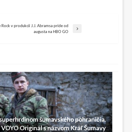
 Rock v produkcii J.J. Abramsa príde od
augusta na HBO GO
 superhrdinom šumavského pohraničia.
ý VOYO Originál s názvom Kráľ Šumavy