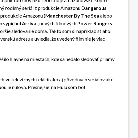
ístupniť túto novinku, lebo moje amazonovské konto
odný rodinný seriál z produkcie Amazonu
Dangerous
z produkcie Amazonu (
Manchester By The Sea
alebo
om vypichol
Arrival
, nových filmových
Power Rangers
oršie sledovanie doma. Takto som si napríklad stiahol
nskú adresu a uviedla, že uvedený film nie je viac
ešilo hlavne na miestach, kde sa nedalo sledovať priamy
chívu televíznych relácií ako aj pôvodných seriálov ako
ou je nulová. Presnejšie, na Hulu som bol