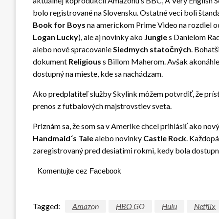
aktuálnej koprodukcii Amazonu s BBC, A Very English Sc
bolo registrované na Slovensku. Ostatné veci boli štand
Book for Boys
na americkom Prime Video na rozdiel od 
Logan Lucky
), ale aj novinky ako
Jungle
s Danielom Radc
alebo nové spracovanie
Siedmych statočných
. Bohatš
dokument
Religious
s Billom Maherom. Avšak akonáhle so
dostupný na mieste, kde sa nachádzam.
Ako predplatiteľ služby Skylink môžem potvrdiť, že prís
prenos z futbalových majstrovstiev sveta.
Priznám sa, že som sa v Amerike chcel prihlásiť ako nov
Handmaid´s Tale
alebo novinky
Castle Rock
. Každopá
zaregistrovaný pred desiatimi rokmi, kedy bola dostupná
Komentujte cez Facebook
Tagged:
Amazon
HBO GO
Hulu
Netflix