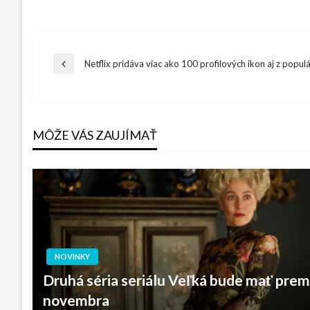
Navigácia
Netflix pridáva viac ako 100 profilových ikon aj z popul
Previous
Post
v
MÔŽE VÁS ZAUJÍMAŤ
článku
NOVINKY
Druhá séria seriálu Veľká bude mať pre
novembra