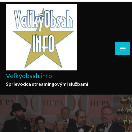
Skip
to
content
Veľkýobsah.info
Sprievodca streamingovými službami