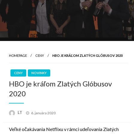
HOMEPAGE
CENY
HBO JE KRÁĽOM ZLATÝCH GLÓBUSOV 2020
CENY
NOVINKY
HBO je kráľom Zlatých Glóbusov
2020
Posted
LT
6. januára 2020
on
Veľké očakávania Netflixu v rámci udeľovania Zlatých