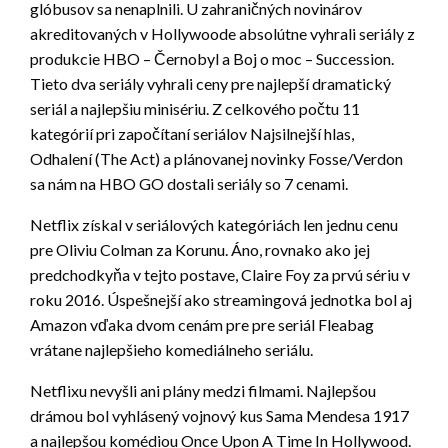
glóbusov sa nenaplnili. U zahraničných novinárov
akreditovaných v Hollywoode absolútne vyhrali seriály z
produkcie HBO – Černobyl a Boj o moc – Succession.
Tieto dva seriály vyhrali ceny pre najlepší dramatický
seriál a najlepšiu minisériu. Z celkového počtu 11
kategórií pri započítaní seriálov Najsilnejší hlas,
Odhalení (The Act) a plánovanej novinky Fosse/Verdon
sa nám na HBO GO dostali seriály so 7 cenami.
Netflix získal v seriálových kategóriách len jednu cenu
pre Oliviu Colman za Korunu. Áno, rovnako ako jej
predchodkyňa v tejto postave, Claire Foy za prvú sériu v
roku 2016. Úspešnejší ako streamingová jednotka bol aj
Amazon vďaka dvom cenám pre pre seriál Fleabag
vrátane najlepšieho komediálneho seriálu.
Netflixu nevyšli ani plány medzi filmami. Najlepšou
drámou bol vyhlásený vojnový kus Sama Mendesa 1917
a najlepšou komédiou Once Upon A Time In Hollywood.