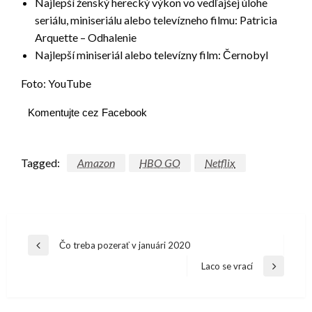
Najlepší ženský herecký výkon vo vedľajšej úlohe
seriálu, miniseriálu alebo televízneho filmu: Patricia
Arquette – Odhalenie
Najlepší miniseriál alebo televízny film: Černobyl
Foto: YouTube
Komentujte cez Facebook
Tagged:
Amazon
HBO GO
Netflix
Navigácia
Čo treba pozerať v januári 2020
Previous
v
Post
Laco se vrací
Next
článku
Post