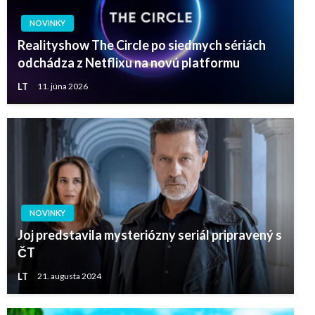
NOVINKY
Realityshow The Circle po siedmych sériách
odchádza z Netflixu na novú platformu
LT
11. júna 2026
NOVINKY
Joj predstavila mysteriózny seriál pripravený s
ČT
LT
21. augusta 2024