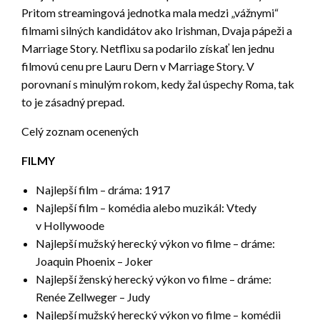
Pritom streamingová jednotka mala medzi „vážnymi“
filmami silných kandidátov ako Irishman, Dvaja pápeži a
Marriage Story. Netflixu sa podarilo získať len jednu
filmovú cenu pre Lauru Dern v Marriage Story. V
porovnaní s minulým rokom, kedy žal úspechy Roma, tak
to je zásadný prepad.
Celý zoznam ocenených
FILMY
Najlepší film – dráma: 1917
Najlepší film – komédia alebo muzikál: Vtedy
v Hollywoode
Najlepší mužský herecký výkon vo filme – dráme:
Joaquin Phoenix – Joker
Najlepší ženský herecký výkon vo filme – dráme:
Renée Zellweger – Judy
Najlepší mužský herecký výkon vo filme – komédii