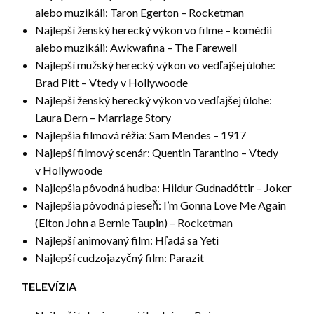
alebo muzikáli: Taron Egerton – Rocketman
Najlepší ženský herecký výkon vo filme – komédii
alebo muzikáli: Awkwafina – The Farewell
Najlepší mužský herecký výkon vo vedľajšej úlohe:
Brad Pitt – Vtedy v Hollywoode
Najlepší ženský herecký výkon vo vedľajšej úlohe:
Laura Dern – Marriage Story
Najlepšia filmová réžia: Sam Mendes – 1917
Najlepší filmový scenár: Quentin Tarantino – Vtedy
v Hollywoode
Najlepšia pôvodná hudba: Hildur Gudnadóttir – Joker
Najlepšia pôvodná pieseň: I’m Gonna Love Me Again
(Elton John a Bernie Taupin) – Rocketman
Najlepší animovaný film: Hľadá sa Yeti
Najlepší cudzojazyčný film: Parazit
TELEVÍZIA