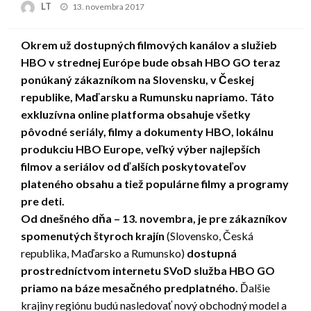
Posted
LT
13. novembra 2017
on
Okrem už dostupných filmových kanálov a služieb
HBO v strednej Európe bude obsah HBO GO teraz
ponúkaný zákazníkom na Slovensku, v Českej
republike, Maďarsku a Rumunsku napriamo. Táto
exkluzívna online platforma obsahuje všetky
pôvodné seriály, filmy a dokumenty HBO, lokálnu
produkciu HBO Europe, veľký výber najlepších
filmov a seriálov od ďalších poskytovateľov
plateného obsahu a tiež populárne filmy a programy
pre deti.
Od dnešného dňa – 13. novembra, je pre zákazníkov
spomenutých štyroch krajín
(Slovensko, Česká
republika, Maďarsko a Rumunsko)
dostupná
prostredníctvom internetu SVoD služba HBO GO
priamo na báze mesačného predplatného.
Ďalšie
krajiny regiónu budú nasledovať nový obchodný model a