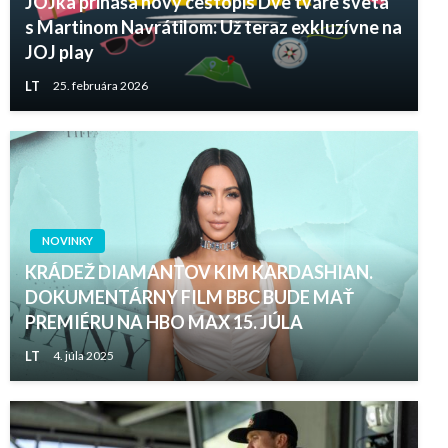
JOJka prináša nový cestopis Dve tváre sveta
s Martinom Navrátilom: Už teraz exkluzívne na
JOJ play
LT
25. februára 2026
NOVINKY
KRÁDEŽ DIAMANTOV KIM KARDASHIAN.
DOKUMENTÁRNY FILM BBC BUDE MAŤ
PREMIÉRU NA HBO MAX 15. JÚLA
LT
4. júla 2025