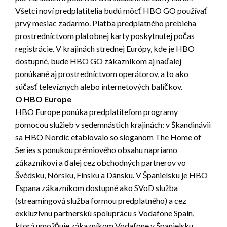
Všetci noví predplatitelia budú môcť HBO GO používať
prvý mesiac zadarmo. Platba predplatného prebieha
prostredníctvom platobnej karty poskytnutej počas
registrácie. V krajinách strednej Európy, kde je HBO
dostupné, bude HBO GO zákazníkom aj naďalej
ponúkané aj prostredníctvom operátorov, a to ako
súčasť televíznych alebo internetových balíčkov.
O HBO Europe
HBO Europe ponúka predplatiteľom programy
pomocou služieb v sedemnástich krajinách: v Škandinávii
sa HBO Nordic etablovalo so sloganom The Home of
Series s ponukou prémiového obsahu napriamo
zákazníkovi a ďalej cez obchodných partnerov vo
Švédsku, Nórsku, Fínsku a Dánsku. V Španielsku je HBO
Espana zákazníkom dostupné ako SVoD služba
(streamingová služba formou predplatného) a cez
exkluzívnu partnerskú spoluprácu s Vodafone Spain,
ktorá umožňuje zákazníkom Vodafone v Španielsku