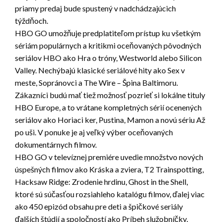
priamy predaj bude spustený v nadchádzajúcich
týždňoch.
HBO GO umožňuje predplatiteľom prístup ku všetkým
sériám populárnych a kritikmi oceňovaných pôvodných
seriálov HBO ako Hra o tróny, Westworld alebo Silicon
Valley. Nechýbajú klasické seriálové hity ako Sex v
meste, Sopránovci a The Wire – Špina Baltimoru.
Zákazníci budú mať tiež možnosť pozrieť si lokálne tituly
HBO Europe, a to vrátane kompletných sérií ocenených
seriálov ako Horiaci ker, Pustina, Mamon a novú sériu Až
po uši. V ponuke je aj veľký výber oceňovaných
dokumentárnych filmov.
HBO GO v televíznej premiére uvedie množstvo nových
úspešných filmov ako Kráska a zviera, T2 Trainspotting,
Hacksaw Ridge: Zrodenie hrdinu, Ghost in the Shell,
ktoré sú súčasťou rozsiahleho katalógu filmov, ďalej viac
ako 450 epizód obsahu pre deti a špičkové seriály
ďalších štúdií a spoločností ako Príbeh služobníčky,