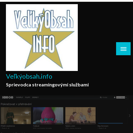
Skip
to
content
Veľkýobsah.info
Sprievodca streamingovými službami