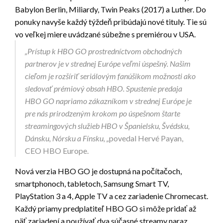
Babylon Berlin, Miliardy, Twin Peaks (2017) a Luther. Do
ponuky navyše každý týždeň pribúdajú nové tituly. Tie sú
vo veľkej miere uvádzané súbežne s premiérou v USA.
„Prístup k HBO GO prostredníctvom obchodných
partnerov je v strednej Európe veľmi úspešný. Našim
cieľom je rozšíriť seriálovým fanúšikom možnosti ako
sledovať prémiový obsah HBO. Spustenie predaja
HBO GO napriamo zákazníkom v strednej Európe je
pre nás prirodzeným krokom po úspešnom štarte
streamingových služieb HBO v Španielsku, Švédsku,
Dánsku, Nórsku a Fínsku, „
povedal Hervé Payan,
CEO HBO Europe.
Nová verzia HBO GO je dostupná na počítačoch,
smartphonoch, tabletoch, Samsung Smart TV,
PlayStation 3 a 4, Apple TV a cez zariadenie Chromecast.
Každý priamy predplatiteľ HBO GO si môže pridať až
päť zariadení a používať dva súčasné streamy naraz.