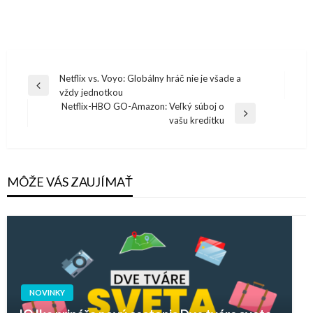
Navigácia
Netflix vs. Voyo: Globálny hráč nie je všade a
Previous
vždy jednotkou
v
Post
Netflix-HBO GO-Amazon: Veľký súboj o
článku
Next
vašu kreditku
Post
MÔŽE VÁS ZAUJÍMAŤ
NOVINKY