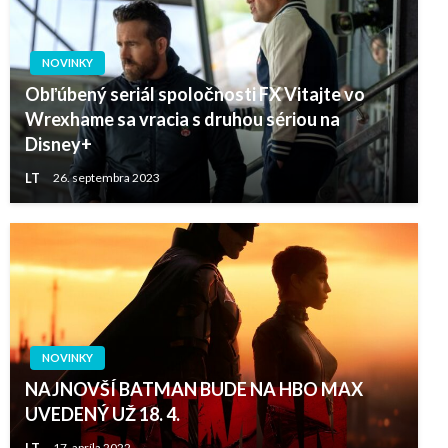
NOVINKY
Obľúbený seriál spoločnosti FX Vitajte vo
Wrexhame sa vracia s druhou sériou na
Disney+
LT
26. septembra 2023
NOVINKY
NAJNOVŠÍ BATMAN BUDE NA HBO MAX
UVEDENÝ UŽ 18. 4.
LT
17. apríla 2022