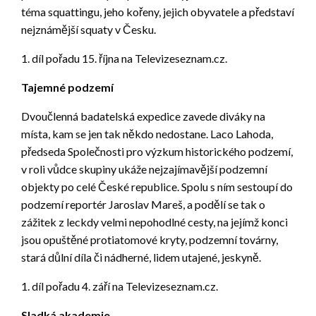
téma squattingu, jeho kořeny, jejich obyvatele a představí
nejznámější squaty v Česku.
1. díl pořadu 15. října na Televizeseznam.cz.
Tajemné podzemí
Dvoučlenná badatelská expedice zavede diváky na
místa, kam se jen tak někdo nedostane. Laco Lahoda,
předseda Společnosti pro výzkum historického podzemí,
v roli vůdce skupiny ukáže nejzajímavější podzemní
objekty po celé České republice. Spolu s ním sestoupí do
podzemí reportér Jaroslav Mareš, a podělí se tak o
zážitek z leckdy velmi nepohodlné cesty, na jejímž konci
jsou opuštěné protiatomové kryty, podzemní továrny,
stará důlní díla či nádherné, lidem utajené, jeskyně.
1. díl pořadu 4. září na Televizeseznam.cz.
Sladká akademie