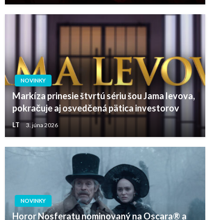
NOVINKY
Markíza prinesie štvrtú sériu šou Jama levova,
pokračuje aj osvedčená pätica investorov
LT
3. júna 2026
NOVINKY
Horor Nosferatu nominovaný na Oscara® a