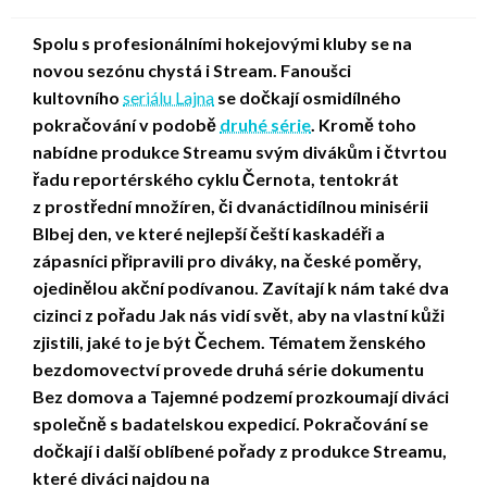
on
Spolu s profesionálními hokejovými kluby se na
novou sezónu chystá i Stream. Fanoušci
kultovního
seriálu Lajna
se dočkají osmidílného
pokračování v podobě
druhé série
. Kromě toho
nabídne produkce Streamu svým divákům i čtvrtou
řadu reportérského cyklu Černota, tentokrát
z prostřední množíren, či dvanáctidílnou minisérii
Blbej den, ve které nejlepší čeští kaskadéři a
zápasníci připravili pro diváky, na české poměry,
ojedinělou akční podívanou. Zavítají k nám také dva
cizinci z pořadu Jak nás vidí svět, aby na vlastní kůži
zjistili, jaké to je být Čechem. Tématem ženského
bezdomovectví provede druhá série dokumentu
Bez domova a Tajemné podzemí prozkoumají diváci
společně s badatelskou expedicí. Pokračování se
dočkají i další oblíbené pořady z produkce Streamu,
které diváci najdou na