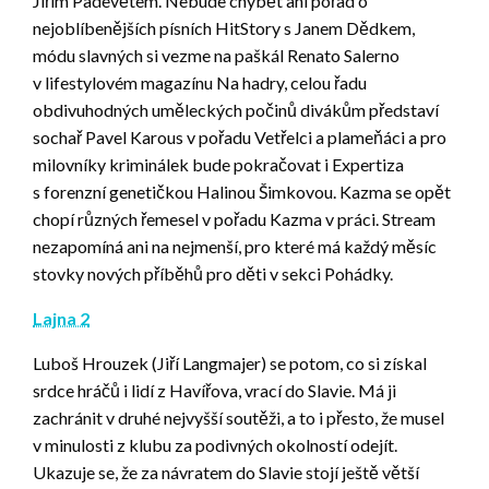
Jiřím Padevětem. Nebude chybět ani pořad o
nejoblíbenějších písních HitStory s Janem Dědkem,
módu slavných si vezme na paškál Renato Salerno
v lifestylovém magazínu Na hadry, celou řadu
obdivuhodných uměleckých počinů divákům představí
sochař Pavel Karous v pořadu Vetřelci a plameňáci a pro
milovníky kriminálek bude pokračovat i Expertiza
s forenzní genetičkou Halinou Šimkovou. Kazma se opět
chopí různých řemesel v pořadu Kazma v práci. Stream
nezapomíná ani na nejmenší, pro které má každý měsíc
stovky nových příběhů pro děti v sekci Pohádky.
Lajna 2
Luboš Hrouzek (Jiří Langmajer) se potom, co si získal
srdce hráčů i lidí z Havířova, vrací do Slavie. Má ji
zachránit v druhé nejvyšší soutěži, a to i přesto, že musel
v minulosti z klubu za podivných okolností odejít.
Ukazuje se, že za návratem do Slavie stojí ještě větší