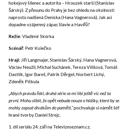
hokejový šílenec a autorita – Hrouzek starší (Stanislav
Šárský). Z přesunu do Prahy je bez ohledu na okolnosti
naprosto nadšená Deniska (Hana Vagnerová). Jak asi
dopadne vzájemný zápas Slavie a Havířů?
Režie
: Vladimír Skórka
Scénář
: Petr Kolečko
Hrají
: Jiří Langmajer, Stanislav Šárský, Hana Vagnerová,
Václav Neužil, Michal Suchánek, Tereza Vilišová, Tomáš
Dastlík, Igor Bareš, Patrik Děrgel, Norbert Lichý,
Zdeněk Piškula
„Abych pravdu řekl, druhá série se mi líbí ještě víc než ta
první. Mohu slíbit, že opět nebude nouze o hlášky, které by se
mohly zapsat divákům do paměti,“
pochvaluje si námět šéf
hrané tvorby Daniel Strejc.
1. díl seriálu 24. září na Televizeseznam.cz.