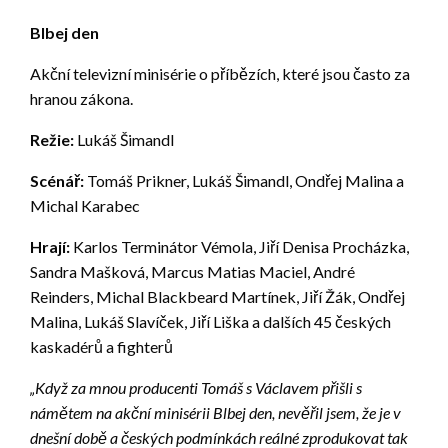
Blbej den
Akční televizní minisérie o příbězích, které jsou často za
hranou zákona.
Režie:
Lukáš Šimandl
Scénář:
Tomáš Prikner, Lukáš Šimandl, Ondřej Malina a
Michal Karabec
Hrají:
Karlos Terminátor Vémola, Jiří Denisa Procházka,
Sandra Mašková, Marcus Matias Maciel, André
Reinders, Michal Blackbeard Martínek, Jiří Žák, Ondřej
Malina, Lukáš Slavíček, Jiří Liška a dalších 45 českých
kaskadérů a fighterů
„Když za mnou producenti Tomáš s Václavem přišli s
námětem na akční minisérii Blbej den, nevěřil jsem, že je v
dnešní době a českých podmínkách reálné zprodukovat tak