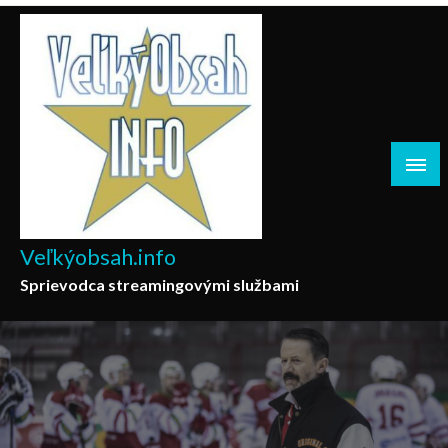
Skip
to
content
Veľkýobsah.info
Sprievodca streamingovými službami