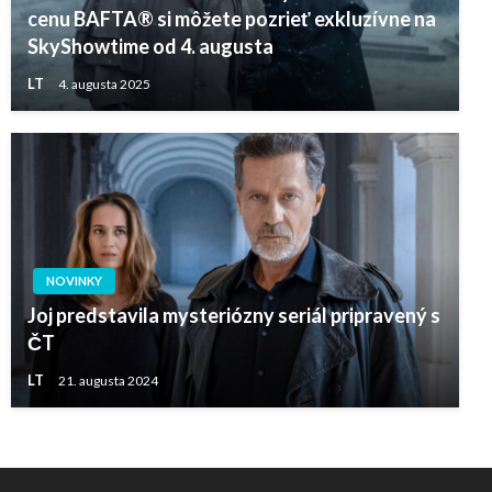
cenu BAFTA® si môžete pozrieť exkluzívne na
SkyShowtime od 4. augusta
LT
4. augusta 2025
NOVINKY
Joj predstavila mysteriózny seriál pripravený s
ČT
LT
21. augusta 2024