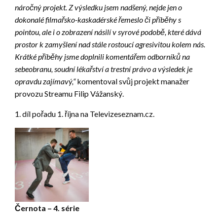
náročný projekt. Z výsledku jsem nadšený, nejde jen o
dokonalé filmařsko-kaskadérské řemeslo či příběhy s
pointou, ale i o zobrazení násilí v syrové podobě, které dává
prostor k zamyšlení nad stále rostoucí agresivitou kolem nás.
Krátké příběhy jsme doplnili komentářem odborníků na
sebeobranu, soudní lékařství a trestní právo a výsledek je
opravdu zajímavý,“
komentoval svůj projekt manažer
provozu Streamu Filip Vážanský.
1. díl pořadu 1. října na Televizeseznam.cz.
Černota – 4. série