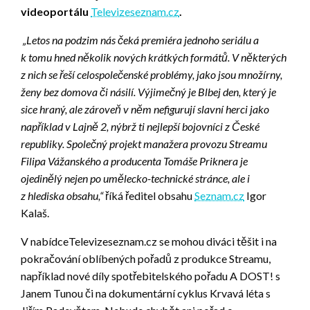
videoportálu
Televizeseznam.cz
.
„Letos na podzim nás čeká premiéra jednoho seriálu a
k tomu hned několik nových krátkých formátů. V některých
z nich se řeší celospolečenské problémy, jako jsou množírny,
ženy bez domova či násilí. Výjimečný je Blbej den, který je
sice hraný, ale zároveň v něm nefigurují slavní herci jako
například v Lajně 2, nýbrž ti nejlepší bojovníci z České
republiky. Společný projekt manažera provozu Streamu
Filipa Vážanského a producenta Tomáše Priknera je
ojedinělý nejen po umělecko-technické stránce, ale i
z hlediska obsahu,“
říká ředitel obsahu
Seznam.cz
Igor
Kalaš.
V nabídceTelevizeseznam.cz se mohou diváci těšit i na
pokračování oblíbených pořadů z produkce Streamu,
například nové díly spotřebitelského pořadu A DOST! s
Janem Tunou či na dokumentární cyklus Krvavá léta s