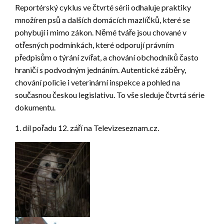
Reportérský cyklus ve čtvrté sérii odhaluje praktiky
množíren psů a dalších domácích mazlíčků, které se
pohybují i mimo zákon. Němé tváře jsou chované v
otřesných podmínkách, které odporují právním
předpisům o týrání zvířat, a chování obchodníků často
hraničí s podvodným jednáním. Autentické záběry,
chování policie i veterinární inspekce a pohled na
současnou českou legislativu. To vše sleduje čtvrtá série
dokumentu.
1. díl pořadu 12. září na Televizeseznam.cz.