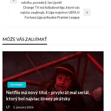
Previous
rubriku, povede ji Jan Lipold
v
Post
Orange TV má futbalové ligy, ktoré vás
článku
najviac zaujímajú. K Lige majstrov UEFA či
Next
Fortuna Lige pribudne Premier League
Post
MÔŽE VÁS ZAUJÍMAŤ
NOVINKY
Netflix má nový titul – prvýkrát mal seriál,
ktorý bol najviac šírený pirátsky
LT
2. januára 2026