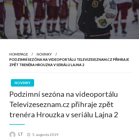
HOMEPAGE
NOVINKY
PODZIMNÍ SEZÓNA NA VIDEOPORTÁLU TELEVIZESEZNAM.CZ PŘIHRAJE
ZPĚT TRENÉRA HROUZKA V SERIÁLU LAJNA 2
NOVINKY
Podzimní sezóna na videoportálu
Televizeseznam.cz přihraje zpět
trenéra Hrouzka v seriálu Lajna 2
Posted
LT
5. augusta 2019