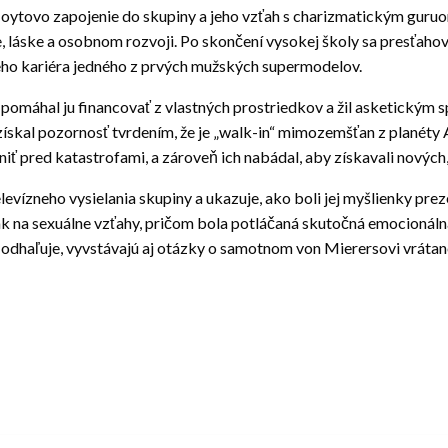
oytovo zapojenie do skupiny a jeho vzťah s charizmatickým guruom
ite, láske a osobnom rozvoji. Po skončení vysokej školy sa presťah
eho kariéra jedného z prvých mužských supermodelov.
 pomáhal ju financovať z vlastných prostriedkov a žil asketickým s
s získal pozornosť tvrdením, že je „walk-in“ mimozemšťan z planéty
niť pred katastrofami, a zároveň ich nabádal, aby získavali nových,
evízneho vysielania skupiny a ukazuje, ako boli jej myšlienky preze
ak na sexuálne vzťahy, pričom bola potláčaná skutočná emocionálna
odhaľuje, vyvstávajú aj otázky o samotnom von Mierersovi vrátane 