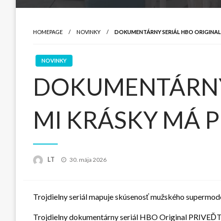
HOMEPAGE
NOVINKY
DOKUMENTÁRNY SERIÁL HBO ORIGINAL P
NOVINKY
DOKUMENTÁRNY 
MI KRÁSKY MÁ P
Posted
LT
30. mája 2026
on
Trojdielny seriál mapuje skúsenosť mužského supermode
Trojdielny dokumentárny seriál HBO Original PRIVEĎ