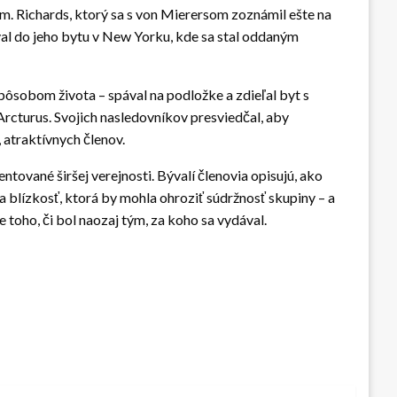
. Richards, ktorý sa s von Mierersom zoznámil ešte na
oval do jeho bytu v New Yorku, kde sa stal oddaným
pôsobom života – spával na podložke a zdieľal byt s
 Arcturus. Svojich nasledovníkov presviedčal, aby
 atraktívnych členov.
ntované širšej verejnosti. Bývalí členovia opisujú, ako
 blízkosť, ktorá by mohla ohroziť súdržnosť skupiny – a
toho, či bol naozaj tým, za koho sa vydával.