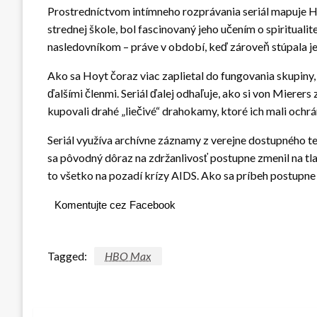
Prostredníctvom intímneho rozprávania seriál mapuje H
strednej škole, bol fascinovaný jeho učením o spiritual
nasledovníkom – práve v období, keď zároveň stúpala j
Ako sa Hoyt čoraz viac zaplietal do fungovania skupiny,
ďalšími členmi. Seriál ďalej odhaľuje, ako si von Mierer
kupovali drahé „liečivé“ drahokamy, ktoré ich mali ochrá
Seriál využíva archívne záznamy z verejne dostupného tel
sa pôvodný dôraz na zdržanlivosť postupne zmenil na tl
to všetko na pozadí krízy AIDS. Ako sa príbeh postupne 
Komentujte cez Facebook
Tagged:
HBO Max