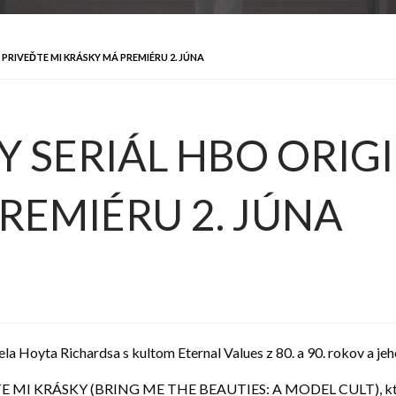
RIVEĎTE MI KRÁSKY MÁ PREMIÉRU 2. JÚNA
SERIÁL HBO ORIGI
REMIÉRU 2. JÚNA
la Hoyta Richardsa s kultom Eternal Values z 80. a 90. rokov a 
TE MI KRÁSKY (BRING ME THE BEAUTIES: A MODEL CULT), ktorý r