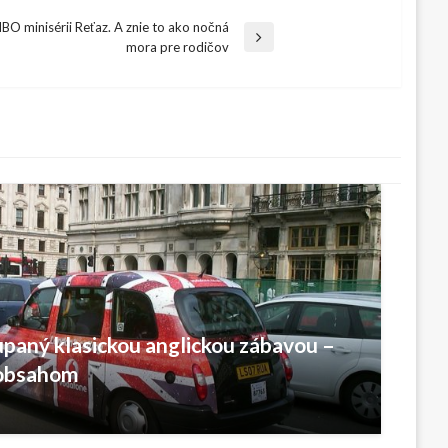
BO minisérii Reťaz. A znie to ako nočná
mora pre rodičov
dupaný klasickou anglickou zábavou –
 obsahom