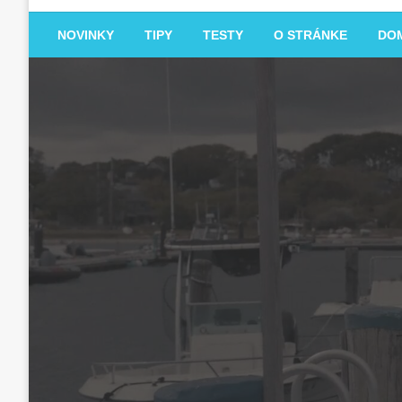
NOVINKY
TIPY
TESTY
O STRÁNKE
DO