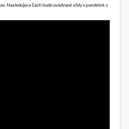
ax. Nasledujúce časti budú uvádzané vždy v pondelok v