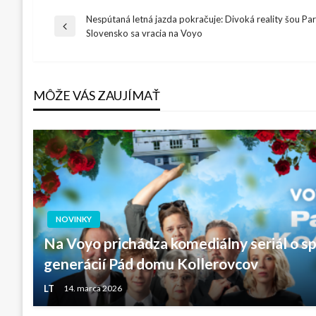
Nespútaná letná jazda pokračuje: Divoká reality šou Pa
Navigácia
Previous
Slovensko sa vracia na Voyo
Post
v
MÔŽE VÁS ZAUJÍMAŤ
článku
NOVINKY
Na Voyo prichádza komediálny seriál o sp
generácií Pád domu Kollerovcov
LT
14. marca 2026