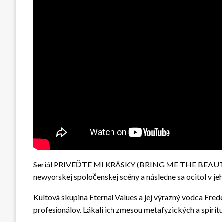
Seriál PRIVEĎTE MI KRÁSKY (BRING ME THE BEAUTIES: 
newyorskej spoločenskej scény a následne sa ocitol v je
Kultová skupina Eternal Values a jej výrazný vodca Fre
profesionálov. Lákali ich zmesou metafyzických a spiritu