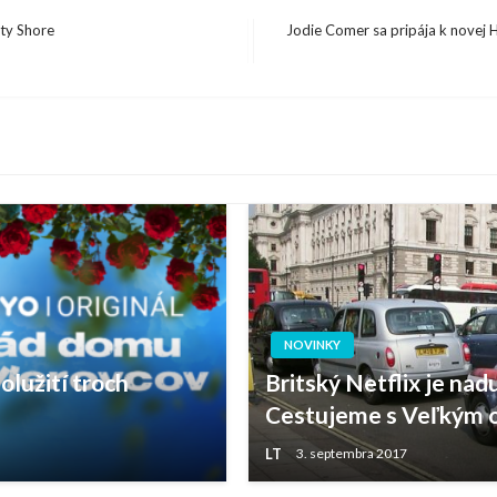
rty Shore
Jodie Comer sa pripája k novej H
Next
Post
NOVINKY
olužití troch
Britský Netflix je na
Cestujeme s Veľkým
LT
3. septembra 2017