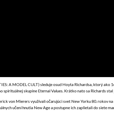
A MODEL CULT) sleduje osud Hoyta Richardsa, ktorý ako 16-ro
ho spirituálnej skupine Eternal Values. Krátko nato sa Richards s
derick von Mierers využívali očarujúci svet New Yorku 80. rokov 
álnych učení hnutia New Age a postupne ich zaplietali do siete man