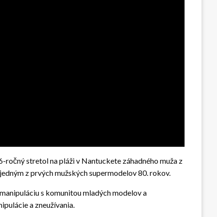
čný stretol na pláži v Nantuckete záhadného muža z
tal jedným z prvých mužských supermodelov 80. rokov.
na manipuláciu s komunitou mladých modelov a
ipulácie a zneužívania.