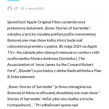
Posted
LT
2. marca 2025
on
Spoločnosť Apple Original Films oznámila nový
prelomový dokument „Bono: Stories of Surrender“,
odvážny a lyrický vizuálny pohľad podľa rovnomennej
Bonovej one-man show knihy, ktorý bude mať
celosvetovú premiéru v piatok 30. mája 2025 na Apple
TV+. Na základe jeho slávnych memoárov vzniká v réžii
oceňovaného filmára Andrewa Dominika („The
Assassination of Jesse James by the Coward Robert
Ford“, „Blonde“) a pochádza z dielne RadicalMedia a Plan
B Entertainment.
„Bono: Stories of Surrender“ je živou reimagináciou
Bonovej kritikou oceňovanej divadelnej one-man show “
Stories of Surrender: Večer plný slov, hudby a trochu
roztopašnosti…“ Pri odhaľovaní opony nad