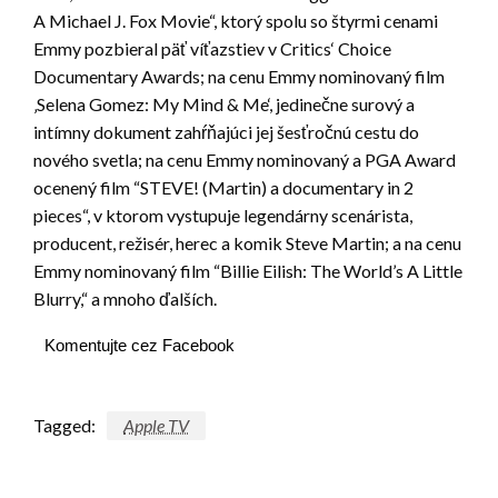
A Michael J. Fox Movie“, ktorý spolu so štyrmi cenami
Emmy pozbieral päť víťazstiev v Critics‘ Choice
Documentary Awards; na cenu Emmy nominovaný film
‚Selena Gomez: My Mind & Me‘, jedinečne surový a
intímny dokument zahŕňajúci jej šesťročnú cestu do
nového svetla; na cenu Emmy nominovaný a PGA Award
ocenený film “STEVE! (Martin) a documentary in 2
pieces“, v ktorom vystupuje legendárny scenárista,
producent, režisér, herec a komik Steve Martin; a na cenu
Emmy nominovaný film “Billie Eilish: The World’s A Little
Blurry,“ a mnoho ďalších.
Komentujte cez Facebook
Tagged:
Apple TV