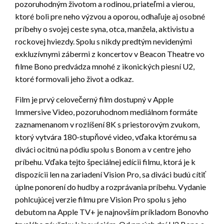
pozoruhodným životom a rodinou, priateľmi a vierou,
ktoré boli pre neho výzvou a oporou, odhaľuje aj osobné
príbehy o svojej ceste syna, otca, manžela, aktivistu a
rockovej hviezdy. Spolu s nikdy predtým nevidenými
exkluzívnymi zábermi z koncertov v Beacon Theatre vo
filme Bono predvádza mnohé z ikonických piesní U2,
ktoré formovali jeho život a odkaz.
Film je prvý celovečerný film dostupný v Apple
Immersive Video, pozoruhodnom mediálnom formáte
zaznamenanom v rozlíšení 8K s priestorovým zvukom,
ktorý vytvára 180-stupňové video, vďaka ktorému sa
diváci ocitnú na pódiu spolu s Bonom a v centre jeho
príbehu. Vďaka tejto špeciálnej edícii filmu, ktorá je k
dispozícii len na zariadení Vision Pro, sa diváci budú cítiť
úplne ponorení do hudby a rozprávania príbehu. Vydanie
pohlcujúcej verzie filmu pre Vision Pro spolu s jeho
debutom na Apple TV+ je najnovším príkladom Bonovho