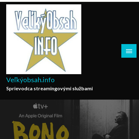
Skip
to
content
Veľkýobsah.info
Sprievodca streamingovými službami