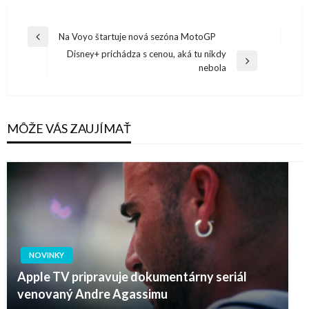
Navigácia
Na Voyo štartuje nová sezóna MotoGP
Previous
v
Disney+ prichádza s cenou, aká tu nikdy
Post
Next
nebola
článku
Post
MÔŽE VÁS ZAUJÍMAŤ
NOVINKY
Apple TV pripravuje dokumentárny seriál
venovaný Andre Agassimu