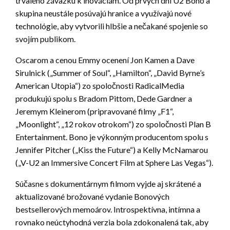
trvalého záväzku k inováciám. Od prvých dní U2 Bono a
skupina neustále posúvajú hranice a využívajú nové
technológie, aby vytvorili hlbšie a nečakané spojenie so
svojím publikom.
Oscarom a cenou Emmy ocenení Jon Kamen a Dave
Sirulnick („Summer of Soul“, „Hamilton“, „David Byrne’s
American Utopia“) zo spoločnosti RadicalMedia
produkujú spolu s Bradom Pittom, Dede Gardner a
Jeremym Kleinerom (pripravované filmy „F1“,
„Moonlight“, „12 rokov otrokom“) zo spoločnosti Plan B
Entertainment. Bono je výkonným producentom spolu s
Jennifer Pitcher („Kiss the Future“) a Kelly McNamarou
(„V-U2 an Immersive Concert Film at Sphere Las Vegas“).
Súčasne s dokumentárnym filmom vyjde aj skrátené a
aktualizované brožované vydanie Bonových
bestsellerových memoárov. Introspektívna, intímna a
rovnako neúctyhodná verzia bola zdokonalená tak, aby