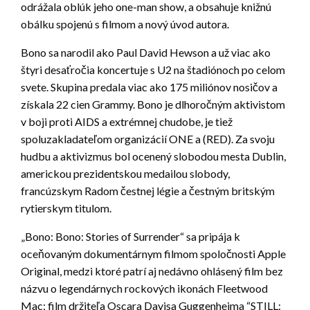
odrážala oblúk jeho one-man show, a obsahuje knižnú
obálku spojenú s filmom a nový úvod autora.
Bono sa narodil ako Paul David Hewson a už viac ako
štyri desaťročia koncertuje s U2 na štadiónoch po celom
svete. Skupina predala viac ako 175 miliónov nosičov a
získala 22 cien Grammy. Bono je dlhoročným aktivistom
v boji proti AIDS a extrémnej chudobe, je tiež
spoluzakladateľom organizácií ONE a (RED). Za svoju
hudbu a aktivizmus bol ocenený slobodou mesta Dublin,
americkou prezidentskou medailou slobody,
francúzskym Radom čestnej légie a čestným britským
rytierskym titulom.
„Bono: Bono: Stories of Surrender“ sa pripája k
oceňovaným dokumentárnym filmom spoločnosti Apple
Original, medzi ktoré patrí aj nedávno ohlásený film bez
názvu o legendárnych rockových ikonách Fleetwood
Mac; film držiteľa Oscara Davisa Guggenheima “STILL: