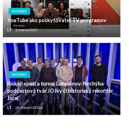
NOVINKY
YouTube ako poskytovateľ TV programov
LT
1. marca 2017
NOVINKY
Riskuj! spúšťa turnaj šampiónov: Nechýba
podcastová tvár JOJky či historický rekordér
Juraj
LT
27. februára 2026