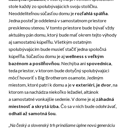
stole každý zo spolubývajúcich svoju stoličku.
Neoddeliteľnou súčasťou domu je
rozľahlá spálňa
.
Jedna posteľ je oddelená v samostatnom priestore
presklenou stenou. V tomto priestore bude bývať vždy
aktuálny pán domu, ktorý bude mať okrem tejto výhody
aj samostatnú kúpeľňu. Všetkým ostatným
spolubývajúcim bude musieť stačiť jedna spoločná
kúpeľňa. Súčasťou domu je aj
wellness s veľkým
bazénom a posilňovňou
. Nechýba ani
spovednica
,
teda priestor, v ktorom bude dotyčný spolubývajúci
môcť hovoriť s Big Brotherom osamote. Jediným
miestom, ktoré patrí k domu a je
v exteriéri, je
dvor
, na
ktorom sa nachádza niekoľko ležadiel, altánok
a samostatné vonkajšie sedenie. V dome je aj
záhadná
miestnosť a skrytá izba.
Čo sa v nich bude odohrávať,
odhalí až samotná šou.
„Na český a slovenský trh prinášame úplne novú generáciu