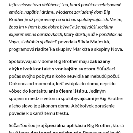
tejto celosvetovo obľúbenej šou, ktorá ponúkne nefalšované
emócie, napätie i drámu. Moderne zariadený dom Big
Brother je už pripravený na príchod spolubývajúcich. Verím,
že sa im v ňom bude dobre bývať a že najväčší sociálny
experiment na obrazovkách, ktorý štartuje už v pondelok na
Voyo, si obľúbia aj diváci“
povedala
Silvia Majeská
,
programová riaditeľka skupiny Markíza a skupiny Nova
.
Spolubývajúci v dome Big Brother majú
zakázaný
akýkoľvek kontakt s vonkajším svetom
. Súťažiaci
počas svojho pobytu nikoho neuvidia ani nebudú počuť.
Dokonca od momentu, keď vstúpia do domu, neprídu
vôbec do kontaktu
ani s členmi štábu
. Jediným
spojením medzi svetom a spolubývajúcimi je Big Brother
a jeho slovo je zákonom domu. Akékoľvek porušenie
povedie k okamžitému trestu.
Súčasťou šou je aj
špeciálna aplikácia
Big Brother, ktorá
je už teraz
dostupná na stiahnutie
. Pomocou nej budú