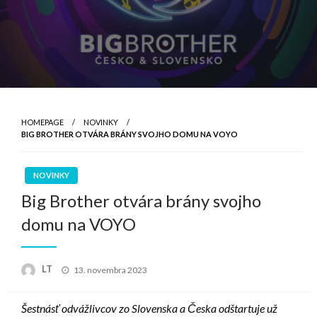
HOMEPAGE
NOVINKY
BIG BROTHER OTVÁRA BRÁNY SVOJHO DOMU NA VOYO
NOVINKY
Big Brother otvára brány svojho
domu na VOYO
Posted
LT
13. novembra 2023
on
Šestnásť odvážlivcov zo Slovenska a Česka odštartuje už