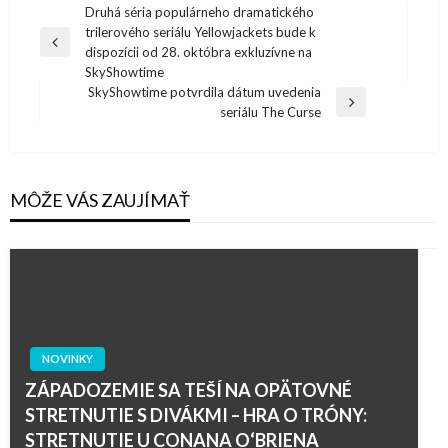
Navigácia
Druhá séria populárneho dramatického
trilerového seriálu Yellowjackets bude k
v
Previous
dispozícii od 28. októbra exkluzívne na
článku
Post
SkyShowtime
SkyShowtime potvrdila dátum uvedenia
Next
seriálu The Curse
Post
MÔŽE VÁS ZAUJÍMAŤ
NOVINKY
ZÁPADOZEMIE SA TEŠÍ NA OPÄTOVNÉ
STRETNUTIE S DIVÁKMI – HRA O TRÓNY:
STRETNUTIE U CONANA O‘BRIENA