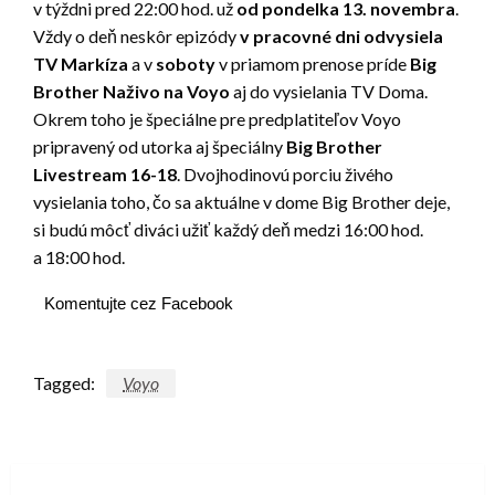
v týždni pred 22:00 hod. už
od pondelka 13. novembra
.
Vždy o deň neskôr epizódy
v pracovné dni odvysiela
TV Markíza
a v
soboty
v priamom prenose príde
Big
Brother Naživo na Voyo
aj do vysielania TV Doma.
Okrem toho je špeciálne pre predplatiteľov Voyo
pripravený od utorka aj špeciálny
Big Brother
Livestream 16-18
. Dvojhodinovú porciu živého
vysielania toho, čo sa aktuálne v dome Big Brother deje,
si budú môcť diváci užiť každý deň medzi 16:00 hod.
a 18:00 hod.
Komentujte cez Facebook
Tagged:
Voyo