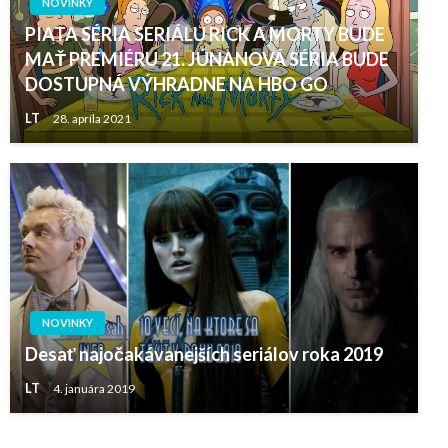
NOVINKY
PIATA SÉRIA SERIÁLU RICK A MORTY BUDE
MAŤ PREMIÉRU 21. JÚNANOVÁ SÉRIA BUDE
DOSTUPNÁ VÝHRADNE NA HBO GO
LT
28. apríla 2021
NOVINKY
Desať najočakávanejších seriálov roka 2019
LT
4. januára 2019