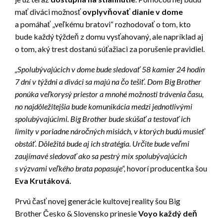
mať diváci možnosť
ovplyvňovať dianie v dome
a pomáhať „veľkému bratovi“ rozhodovať o tom, kto
bude každý týždeň z domu vysťahovaný, ale napríklad aj
o tom, aký trest dostanú súťažiaci za porušenie pravidiel.
„Spolubývajúcich v dome bude sledovať 58 kamier 24 hodín
7 dní v týždni a diváci sa majú na čo tešiť. Dom Big Brother
ponúka veľkorysý priestor a mnohé možnosti trávenia času,
no najdôležitejšia bude komunikácia medzi jednotlivými
spolubývajúcimi. Big Brother bude skúšať a testovať ich
limity v poriadne náročných misiách, v ktorých budú musieť
obstáť. Dôležitá bude aj ich stratégia. Určite bude veľmi
zaujímavé sledovať ako sa pestrý mix spolubývajúcich
s výzvami veľkého brata popasuje“,
hovorí producentka šou
Eva Krutáková.
Prvú časť novej generácie kultovej reality šou Big
Brother Česko & Slovensko prinesie
Voyo každý deň