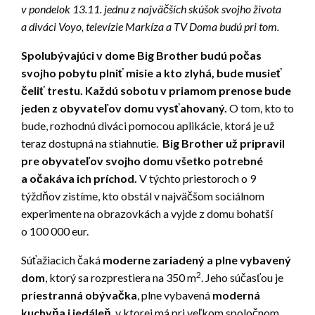
v pondelok 13.11. jednu z najväčších skúšok svojho života
a diváci Voyo, televízie Markíza a TV Doma budú pri tom.
Spolubývajúci v dome Big Brother budú počas
svojho pobytu plniť misie a kto zlyhá, bude musieť
čeliť trestu. Každú sobotu v priamom prenose bude
jeden z obyvateľov domu vysťahovaný.
O tom, kto to
bude, rozhodnú diváci pomocou aplikácie, ktorá je už
teraz dostupná na stiahnutie.
Big Brother už pripravil
pre obyvateľov svojho domu všetko potrebné
a očakáva ich príchod.
V týchto priestoroch o 9
týždňov zistíme, kto obstál v najväčšom sociálnom
experimente na obrazovkách a vyjde z domu bohatší
o 100 000 eur.
Súťažiacich čaká
moderne zariadený a plne vybavený
2
dom
, ktorý sa rozprestiera na 350 m
. Jeho súčasťou je
priestranná obývačka
, plne vybavená
moderná
kuchyňa i jedáleň
, v ktorej má pri veľkom spoločnom