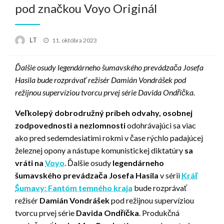
pod značkou Voyo Originál
Posted
LT
11. októbra 2023
on
Ďalšie osudy legendárneho šumavského prevádzača Josefa
Hasila bude rozprávať režisér Damián Vondrášek pod
režijnou supervíziou tvorcu prvej série Davida Ondříčka.
Veľkolepý dobrodružný príbeh odvahy, osobnej
zodpovednosti a nezlomnosti
odohrávajúci sa viac
ako pred sedemdesiatimi rokmi v čase rýchlo padajúcej
železnej opony a nástupe komunistickej diktatúry
sa
vráti na
Voyo
. Ďalšie osudy
legendárneho
šumavského prevádzača Josefa Hasila
v sérii
Kráľ
Šumavy: Fantóm temného kraja
bude rozprávať
režisér
Damián Vondrášek
pod režijnou supervíziou
tvorcu prvej série
Davida Ondříčka
. Produkčná