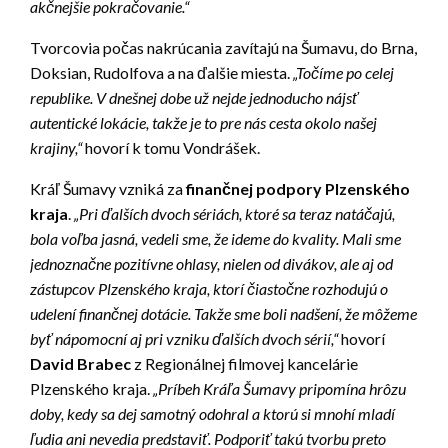
akčnejšie pokračovanie.“
Tvorcovia počas nakrúcania zavítajú na Šumavu, do Brna,
Doksian, Rudolfova a na ďalšie miesta.
„Točíme po celej
republike. V dnešnej dobe už nejde jednoducho nájsť
autentické lokácie, takže je to pre nás cesta okolo našej
krajiny,“
hovorí k tomu Vondrášek.
Kráľ Šumavy vzniká za
finančnej podpory Plzenského
kraja
.
„Pri ďalších dvoch sériách, ktoré sa teraz natáčajú,
bola voľba jasná, vedeli sme, že ideme do kvality. Mali sme
jednoznačne pozitívne ohlasy, nielen od divákov, ale aj od
zástupcov Plzenského kraja, ktorí čiastočne rozhodujú o
udelení finančnej dotácie. Takže sme boli nadšení, že môžeme
byť nápomocní aj pri vzniku ďalších dvoch sérií,“
hovorí
David Brabec
z Regionálnej filmovej kancelárie
Plzenského kraja.
„Príbeh Kráľa Šumavy pripomína hrôzu
doby, kedy sa dej samotný odohral a ktorú si mnohí mladí
ľudia ani nevedia predstaviť. Podporiť takú tvorbu preto