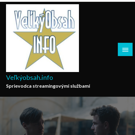
Skip
to
content
Veľkýobsah.info
Sprievodca streamingovými službami