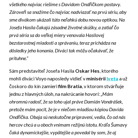
všetkého najviac riešime s Davidom Ondříčkom postavy.
Zároveň sa snažíme čo najviac nadviazať na prvú sériu, aby
sme divákom ukázali túto neľahkú dobu novou optikou. Na
Josefa Hasila čakajú zásadné životné skúšky, a zatiaľ čo
prvá séria sa do veľkej miery venovala Hasilovej
bezstarostnej mladosti a správaniu, teraz prichádza na
dôsledky jeho konania. Diváci tak môžu očakávať, že
prituhne.“
Sám predstaviteľ Josefa Hasila
Oskar Hes
, ktorého
mohli diváci Voyo naposledy vidieť v
minisérii
Iveta
a už
čoskoro do kín zamieri
film Bratia
, v ktorom stvárňuje
jednu z hlavných úloh, na nakrúcanie hovorí:
„Mám
ohromnú radosť, že sa toho ujal práve Damián Vondrášek,
pretože mám pocit, že je v niečom mladšou kópiou Davida
Ondříčka. Obaja sú neskutočne pripravení, vedia, čo od nás
hercov chcú a u oboch vnímam režijnú istotu. Kráľa Šumavy
čaká dynamickejšie, vypätejšie a povedal by som, že aj