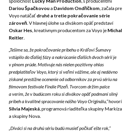
spoločnosť
Lucky Man Production
, s producentmi
Dariou Špačkovou
a
Davidom Ondříčkom
, začala pre
Voyo natáčať
druhé a tretie pokračovanie série
zároveň
. V hlavnej úlohe sa divákom opäť predstaví
Oskar Hes
, kreatívnym producentom za Voyo je
Michal
Reitler
.
„Tešíme sa, že pokračovanie príbehu o Kráľovi Šumavy
vstúpilo do ďalšej fázy a nakrúcanie ďalších dvoch sérií je
v plnom prúde. Motivuje nás nielen pozitívny ohlas
predplatiteľov Voyo, ktorý si veľmi vážime, ale aj nedávno
získané prestížne ocenenie od odborníkov za prvú sériu na
filmovom festivale Finále Plzeň. Tvorcom držím palce
a verím, že v budúcom roku si divákov opäť podmaní silný
príbeh a kvalitné spracovanie nášho Voyo Originálu,“
hovorí
Silvia Majeská
, programová riaditeľka skupiny Markíza
a skupiny Nova.
„Diváci si na druhú sériu budú musieť počkať ešte rok,“