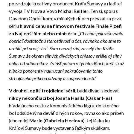
potvrdzuje kreatívny producent Kráľa Šumavy a riaditeľ
vývoja TV Nova a Voyo
Michal Reitler
. Ten si, spolu s
Davidom Ondříčkom, v minulých dňoch prevzal za prvú
sériu
hlavnú cenu na filmovom festivale Finále Plzeň
za Najlepší film alebo minisériu
:
„Chceme pokračovaniu
dopriať dostatočnú starostlivosť a čas, rovnako ako sme to
urobili pri prvej sérii. Som naozaj rád, za celý tím Kráľa
Šumavy, že okrem silných diváckych ohlasov prišiel aj silný
ohlas od odborníkov. Zvlášť potom v týchto dňoch, keď sú už
hlboko ponorení v nakrúcaní pokračovania tohto
strhujúceho príbehu odvahy a zodpovednosti.“
V druhej, opäť trojdielnej sérii
, budú diváci sledovať
nikdy nekončiaci boj Josefa Hasila (Oskar Hes)
hľadajúceho cestu z komunistického lágru, do ktorého
bol odsúdený na deväť dlhých rokov, rovnako ako príbeh
jeho milej
Marie (Gabriela Heclová)
. Jej láska ku
Kráľovi Šumavy bude vystavená ťažkým skúškam.