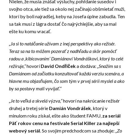
Nielen, že musia znášať výsluchy, pohŕdanie susedov i
svojho otca, ale tiež sa okolo nej začínajú obšmietať muži,
ktorí by boli najradšej, keby na Josefa úplne zabudla. Ten
sa tak musí z lágra dostať čo najrýchlejšie, aby sa mal
ešte ku komu vracať.
„Ja si to natáčanie užívam z inej perspektívy ako režisér.
Teraz sa na to môžem pozerať z nadhľadu a skôr pomôcť
radou a ‚kibicovaním‘ Damiánovi Vondráškovi, ktorý to celé
režíruje,“
hovorí
David Ondříček
a dodáva:
„Snažím sa s
Damiánom od začiatku konzultovať každú verziu scenára, a
hlavne mu objasňujem, čo som tým v prvej sérii myslel a ako
by sa postavy mali vyvíjať.“
„Je to veľká a skvelá výzva,“
hovorí na nakrúcanie režisér
druhej a tretej série
Damián Vondrášek
, ktorý v
minulom roku získal, ešte ako študent FAMU,
za seriál
Päť rokov cenu na festivale Serial Killer za najlepší
webový seriál
. So svojim predchodcom sa zhoduje:
„Zo