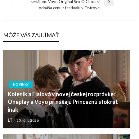
článku
seriálom. Voyo Originál Sex O’Clock si
Next
odnáša cenu z festivalu v Ostrove
Post
MÔŽE VÁS ZAUJÍMAŤ
NOVINKY
Koleník a Fialová v novej českej rozprávke:
Oneplay a Voyo prinášajú Princeznú stokrát
inak
LT
30. júna 2026