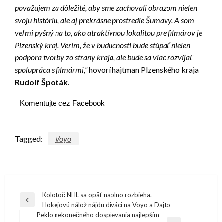
považujem za dôležité, aby sme zachovali obrazom nielen
svoju históriu, ale aj prekrásne prostredie Šumavy. A som
veľmi pyšný na to, ako atraktívnou lokalitou pre filmárov je
Plzenský kraj. Verím, že v budúcnosti bude stúpať nielen
podpora tvorby zo strany kraja, ale bude sa viac rozvíjať
spolupráca s filmármi,“
hovorí hajtman Plzenského kraja
Rudolf Špoták
.
Komentujte cez Facebook
Tagged:
Voyo
Navigácia
Kolotoč NHL sa opäť naplno rozbieha.
Previous
Hokejovú nálož nájdu diváci na Voyo a Dajto
v
Post
Peklo nekonečného dospievania najlepším