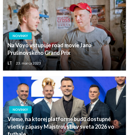
NOVINKY
Na Voyo vstupuje road movie Jana
Prušinovského Grand Prix
LT
23. marca 2023
NOVINKY
Vieme, na ktorej platforme budú dostupné
všetky zápasy Majstrovstiev sveta 2026 vo
futbale