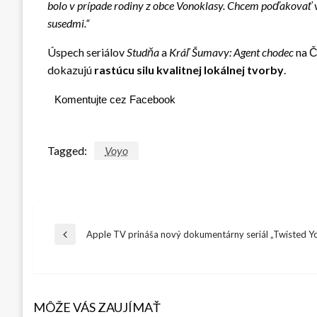
bolo v prípade rodiny z obce Vonoklasy. Chcem poďakovať 
susedmi.“
Úspech seriálov
Studňa
a
Kráľ Šumavy: Agent chodec
na Č
dokazujú
rastúcu silu kvalitnej lokálnej tvorby
.
Komentujte cez Facebook
Tagged:
Voyo
Navigácia
Apple TV prináša nový dokumentárny seriál „Twisted Y
Previous
Post
v
MÔŽE VÁS ZAUJÍMAŤ