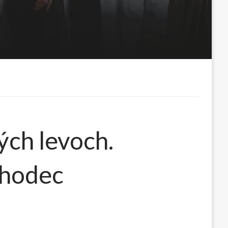
ých levoch.
chodec