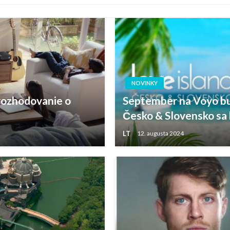
NOVINKY
 rozhodovanie o
September na Voyo bud
Česko & Slovensko sa b
LT
12. augusta 2024