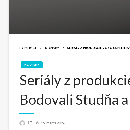
HOMEPAGE
NOVINKY
SERIÁLY Z PRODUKCIE VOYO USPELI N
NOVINKY
Seriály z produkci
Bodovali Studňa a
Posted
LT
15. marca 2026
on