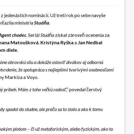
 z jedenástich nominácií. Už tretí rok po sebe navyše
íťazila miniséria
Studňa
.
Agent chodec
. Seriál
Studňa
získal zároveň ocenenia za
hana Matoušková
.
Kristýna Ryška
a
Jan Nedbal
om diele
.
óne obrovskú silu a dokáže osloviť divákov aj odbornú
rdenie, že spolupráca s najlepšími tvorivými osobnosťami
iny Markíza a Voyo.
ný príbeh. Mám z toho veľkú radosť
,“ povedal čerstvý
dy spadol do studne, ale prečo sa to stalo a ako k tomu
vysokým plotom – či už metaforickým, alebo fyzickým, ako to