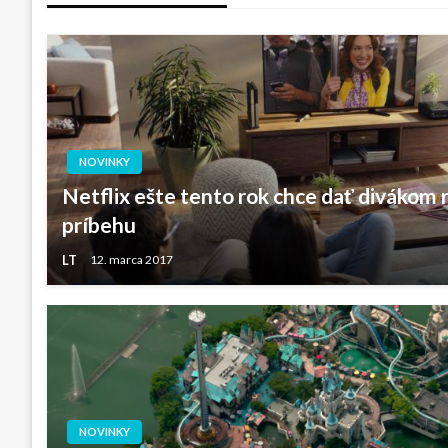
článku
NOVINKY
Netflix ešte tento rok chce dať divákom
príbehu
LT
12. marca 2017
NOVINKY