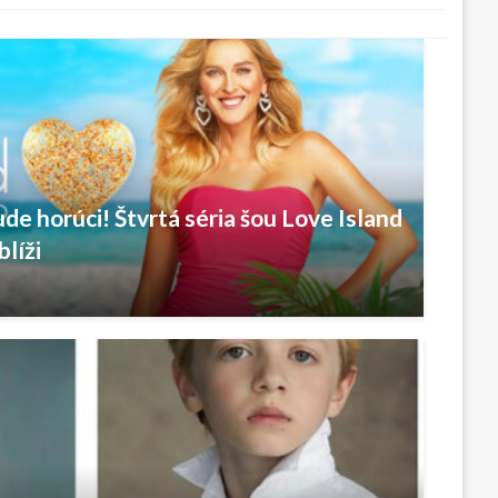
e horúci! Štvrtá séria šou Love Island
líži