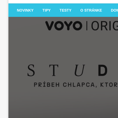
NOVINKY
TIPY
TESTY
O STRÁNKE
DO