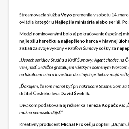
Streamovacia služba
Voyo
premenila v sobotu 14. marc
ovládla kategóriu
Najlepšia miniséria alebo seriál
. Po
Medzi nominovanými bolo aj pokračovanie úspešnej mi
najlepšiu herečku a najlepšieho herca v hlavnej úloh
získali za svoje výkony v
Kráľovi Šumavy
sošky za
najle
„Úspech seriálov Studňa a Kráľ Šumavy: Agent chodec na Če
verejnosť. Srdečne gratulujem všetkým oceneným tvorcom a
na lokálnom trhu a investície do silných príbehov majú veľk
„Ďakujem, že som mohol byť pri nakrúcaní Studne. Som za t
držiteľ Českého leva
David Švehlík
.
Divákom poďakovala aj režisérka
Tereza Kopáčová
:
„
možno nemuselo dôjsť.“
Kreatívny producent
Michal Prokeš
ju doplnil:
„Dúfam, ž