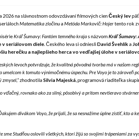
a 2026 na slávnostnom odovzdávaní filmových cien
Český lev
päť
 seriáloch
Matematika zločinu
a
Metóda Markovič: Hojer
tento rok zv
nisérie
Kráľ Šumavy: Fantóm temného kraja
s názvom
Kráľ Šumavy: 
e v seriálovom diele
. Českého leva si odniesli
David Švehlík
a
Jo
pšiu herečku a najlepšieho herca vo vedľajšej úlohe v seriálov
ských levoch potvrdzuje, že kvalitná pôvodná tvorba má v našom regi
 umelcom k tomuto výnimočnému úspechu. Pre Voyo je to zároveň potv
ý zmysel,“
zhodnotila
Silvia Majeská
, programová riaditeľka skup
o vďačný, rovnako ako za silný, pôsobivý a pritom nevtieravo stvárne
Ďakujem divákom Voyo, že prijali, že sa nesnažíme úplne zistiť, kto a ke
e sme Studňou oslovili všetkých, ktorí žijú so svojimi trápeniami za 