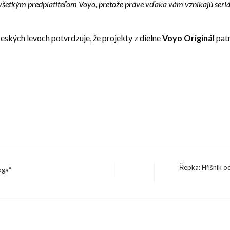
všetkým predplatiteľom Voyo, pretože práve vďaka vám vznikajú seri
eských levoch potvrdzuje, že projekty z dielne
Voyo Originál
pat
Řepka: Hříšník o
oga“
Next
Post