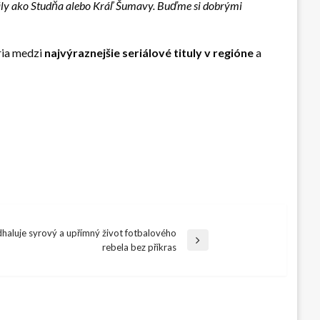
ály ako Studňa alebo Kráľ Šumavy. Buďme si dobrými
ria medzi
najvýraznejšie seriálové tituly v regióne
a
dhaluje syrový a upřímný život fotbalového
rebela bez příkras