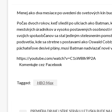
Menej ako dva mesiace po uvedení do svetových kín bud
Počas dvoch rokov, keď sliedil po uliciach ako Batman
mestských úradníkov a vysoko postavených osobností m
svojich spoluobčanov sa stal jediným stelesnením pomst
podsvetia, kde sa stretne s postavami ako Oswald Cobbl
páchateľove desivé plány, musí Batman nadviazať nové v
https://youtube.com/watch?v=C1sW8lh9P2A
Komentujte cez Facebook
Tagged:
HBO Max
PREMIÉRA DRUHEJ SÉRIE SERIÁLU LETUŠKA BUDE NA