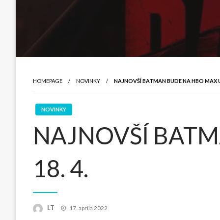
HOMEPAGE
NOVINKY
NAJNOVŠÍ BATMAN BUDE NA HBO MAX UV
NOVINKY
NAJNOVŠÍ BATM
18. 4.
Posted
LT
17. apríla 2022
on