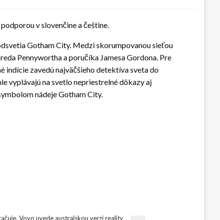
podporou v slovenčine a češtine.
 podsvetia Gotham City. Medzi skorumpovanou sieťou
freda Pennywortha a poručíka Jamesa Gordona. Pre
 indície zavedú najväčšieho detektíva sveta do
 vyplávajú na svetlo nepriestrelné dôkazy aj
a symbolom nádeje Gotham City.
račuje. Voyo uvede australskou verzi reality