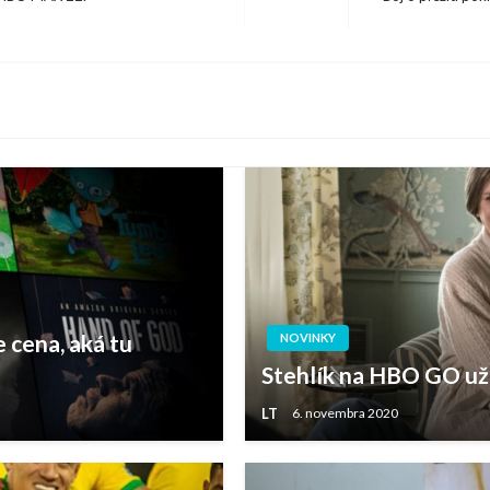
Next
Post
 cena, aká tu
NOVINKY
Stehlík na HBO GO už
LT
6. novembra 2020