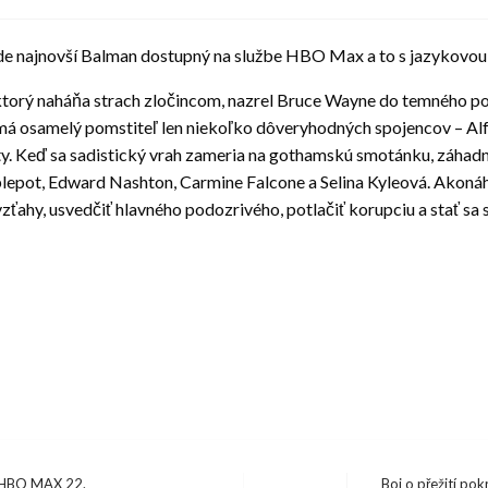
e najnovší Balman dostupný na službe HBO Max a to s jazykovou 
, ktorý naháňa strach zločincom, nazrel Bruce Wayne do temného
á osamelý pomstiteľ len niekoľko dôveryhodných spojencov – Al
y. Keď sa sadistický vrah zameria na gothamskú smotánku, záhadné
epot, Edward Nashton, Carmine Falcone a Selina Kyleová. Akonáhle
zťahy, usvedčiť hlavného podozrivého, potlačiť korupciu a stať s
 HBO MAX 22.
Boj o přežití pok