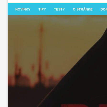
NOVINKY
TIPY
TESTY
O STRÁNKE
DO