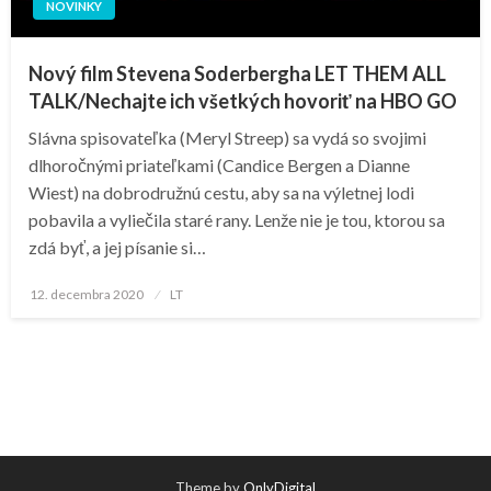
NOVINKY
Nový film Stevena Soderbergha LET THEM ALL
TALK/Nechajte ich všetkých hovoriť na HBO GO
Slávna spisovateľka (Meryl Streep) sa vydá so svojimi
dlhoročnými priateľkami (Candice Bergen a Dianne
Wiest) na dobrodružnú cestu, aby sa na výletnej lodi
pobavila a vyliečila staré rany. Lenže nie je tou, ktorou sa
zdá byť, a jej písanie si…
Posted
12. decembra 2020
LT
on
Theme by
OnlyDigital