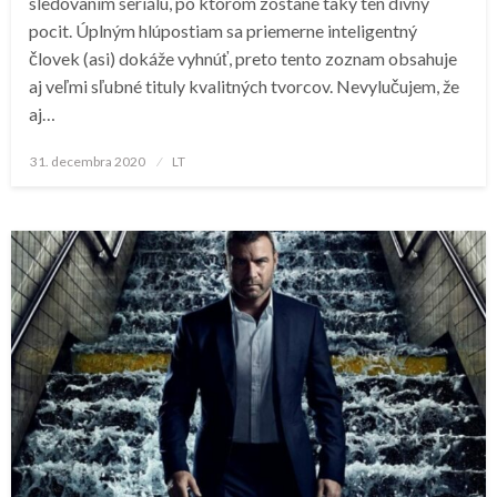
sledovaním seriálu, po ktorom zostane taký ten divný
pocit. Úplným hlúpostiam sa priemerne inteligentný
človek (asi) dokáže vyhnúť, preto tento zoznam obsahuje
aj veľmi sľubné tituly kvalitných tvorcov. Nevylučujem, že
aj…
Posted
31. decembra 2020
LT
on