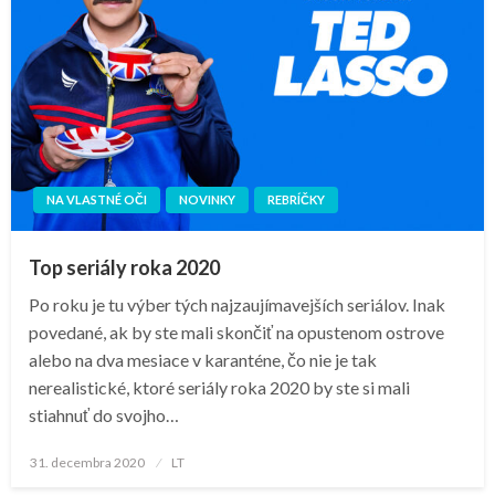
NA VLASTNÉ OČI
NOVINKY
REBRÍČKY
Top seriály roka 2020
Po roku je tu výber tých najzaujímavejších seriálov. Inak
povedané, ak by ste mali skončiť na opustenom ostrove
alebo na dva mesiace v karanténe, čo nie je tak
nerealistické, ktoré seriály roka 2020 by ste si mali
stiahnuť do svojho…
Posted
31. decembra 2020
LT
on