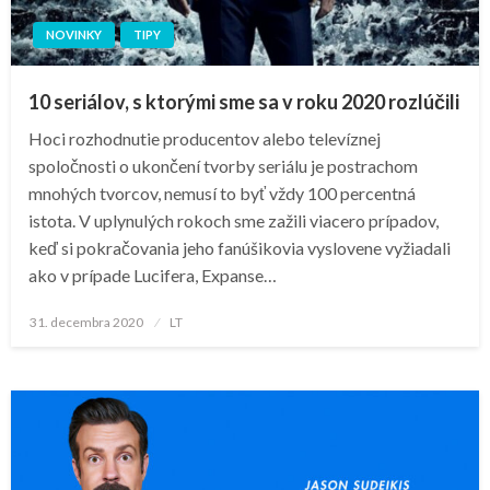
NOVINKY
TIPY
10 seriálov, s ktorými sme sa v roku 2020 rozlúčili
Hoci rozhodnutie producentov alebo televíznej
spoločnosti o ukončení tvorby seriálu je postrachom
mnohých tvorcov, nemusí to byť vždy 100 percentná
istota. V uplynulých rokoch sme zažili viacero prípadov,
keď si pokračovania jeho fanúšikovia vyslovene vyžiadali
ako v prípade Lucifera, Expanse…
Posted
31. decembra 2020
LT
on