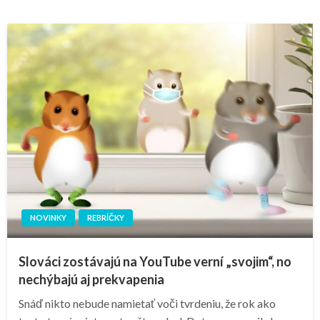
NOVINKY
REBRÍČKY
Slováci zostávajú na YouTube verní „svojim“, no
nechýbajú aj prekvapenia
Snáď nikto nebude namietať voči tvrdeniu, že rok ako