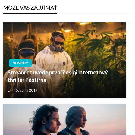
MÔŽE VÁS ZAUJÍMAŤ
NOVINKY
Stream.cz uvede první český internetový
thriller Pěstírna
LT
5. apríla 2017