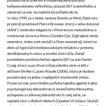
posunuli sériu smerom k modernejšiemu poňatiu
hollywoodskeho veľkofilmu, ukázali 007 zraniteľného a
zamerali sa viac na realistické poňatie akcie.
V roku 1995 sa v úlohe Jamesa Bonda vo filme Zlaté oko
prvýkrát predstavil Pierce Brosnan, ktorý v sebe dokázal
skĺbiť Conneryho eleganciu s Mooreovou nadsádzkou a
vznikla tak štvorica filmov (Golden Eye, Zajtrajšok nikdy
neumiera, Jeden svet nestačí a Dnes neumieraj), ktoré sú
dnes už typickými hollywoodskymi trhákmi z prelomu
deväťdesiatych rokov a nového tisícročia. Zatiaľ
posledným predstaviteľom agenta 007 sa stal Daniel
Craig, ktorý sa po štvorročnej odmlke série vrátil v
akčnom thrilleri Casino Royale (2006), ktorý je dodnes
považovaný za jednu z najlepších bondoviek vôbec.
Posun od viac povrchného poňatia tajného agenta k jeho
psychologickej dekonštrukcii, invenčnému filmovému
uchopeniu a celkovej dekonštrukcii celej série, sa
vyplatil, hoci v ďalších dieloch (Quatum of Solace, Skyfall