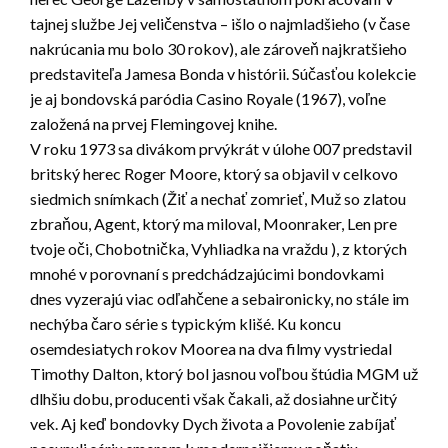
tajnej službe Jej veličenstva – išlo o najmladšieho (v čase
nakrúcania mu bolo 30 rokov), ale zároveň najkratšieho
predstaviteľa Jamesa Bonda v histórii. Súčasťou kolekcie
je aj bondovská paródia Casino Royale (1967), voľne
založená na prvej Flemingovej knihe.
V roku 1973 sa divákom prvýkrát v úlohe 007 predstavil
britský herec Roger Moore, ktorý sa objavil v celkovo
siedmich snímkach (Žiť a nechať zomrieť, Muž so zlatou
zbraňou, Agent, ktorý ma miloval, Moonraker, Len pre
tvoje oči, Chobotnička, Vyhliadka na vraždu ), z ktorých
mnohé v porovnaní s predchádzajúcimi bondovkami
dnes vyzerajú viac odľahčene a sebaironicky, no stále im
nechýba čaro série s typickým klišé. Ku koncu
osemdesiatych rokov Moorea na dva filmy vystriedal
Timothy Dalton, ktorý bol jasnou voľbou štúdia MGM už
dlhšiu dobu, producenti však čakali, až dosiahne určitý
vek. Aj keď bondovky Dych života a Povolenie zabíjať