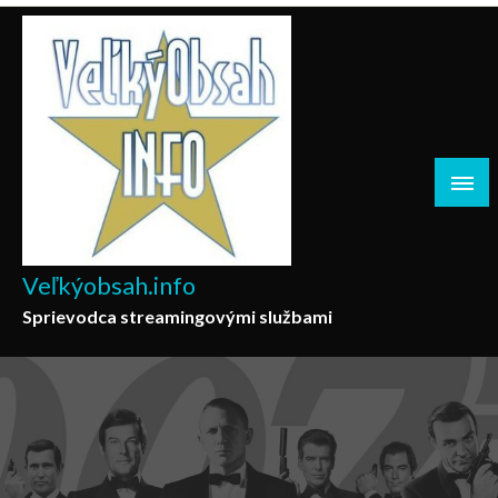
Skip
to
content
Veľkýobsah.info
Sprievodca streamingovými službami