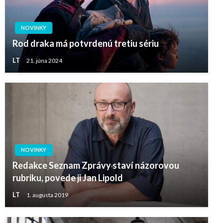
NOVINKY
Rod draka má potvrdenú tretiu sériu
LT
21. júna 2024
NOVINKY
Redakce Seznam Zprávy staví názorovou
rubriku, povede ji Jan Lipold
LT
1. augusta 2019