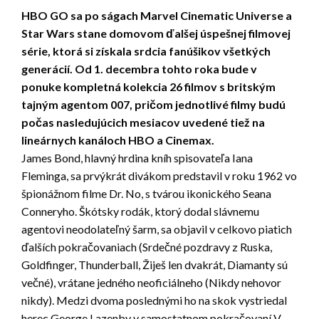
HBO GO sa po ságach Marvel Cinematic Universe a
Star Wars stane domovom ďalšej úspešnej filmovej
série, ktorá si získala srdcia fanúšikov všetkých
generácií. Od 1. decembra tohto roka bude v
ponuke kompletná kolekcia 26 filmov s britským
tajným agentom 007, pričom jednotlivé filmy budú
počas nasledujúcich mesiacov uvedené tiež na
lineárnych kanáloch HBO a Cinemax.
James Bond, hlavný hrdina kníh spisovateľa Iana
Fleminga, sa prvýkrát divákom predstavil v roku 1962 vo
špionážnom filme Dr. No, s tvárou ikonického Seana
Conneryho. Škótsky rodák, ktorý dodal slávnemu
agentovi neodolateľný šarm, sa objavil v celkovo piatich
ďalších pokračovaniach (Srdečné pozdravy z Ruska,
Goldfinger, Thunderball, Žiješ len dvakrát, Diamanty sú
večné), vrátane jedného neoficiálneho (Nikdy nehovor
nikdy). Medzi dvoma poslednými ho na skok vystriedal
herec George Lazenby v samostatnom pokračovaní V