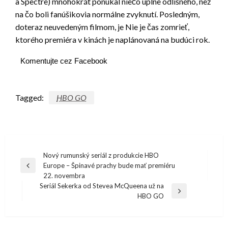
a Spectre) mnohokrát ponúkal niečo úplne odlišného, ​​než
na čo boli fanúšikovia normálne zvyknutí. Posledným,
doteraz neuvedeným filmom, je Nie je čas zomrieť,
ktorého premiéra v kinách je naplánovaná na budúci rok.
Komentujte cez Facebook
Tagged:
HBO GO
Navigácia
Nový rumunský seriál z produkcie HBO
Europe – Špinavé prachy bude mať premiéru
v
Previous
22. novembra
Post
článku
Seriál Sekerka od Stevea McQueena už na
Next
HBO GO
Post