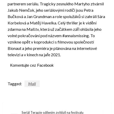
partnerem seriálu. Tragicky zesnulého Martyho ztvárnil
Jakub Nemčok, jeho seriálovými rodiči jsou Petra
Bučková a Jan Grundman a role spolužáků si zahráli Sára
Korbelová a Matěj Havelka. Celý thriller je k vidění
zdarma na Mall.tv, která už začátkem září ohlásila jeho
volné pokračování pod názvem #annaismissing. To
vznikne opět v koprodukci s filmovou společností
Bionaut a jeho premiéra je plánována na internetové
televizi a v kinech na jaře 2021.
Komentujte cez Facebook
Tagged:
Mall
Navigácia
Seriál Terapie sdílením zvítězil na festivalu