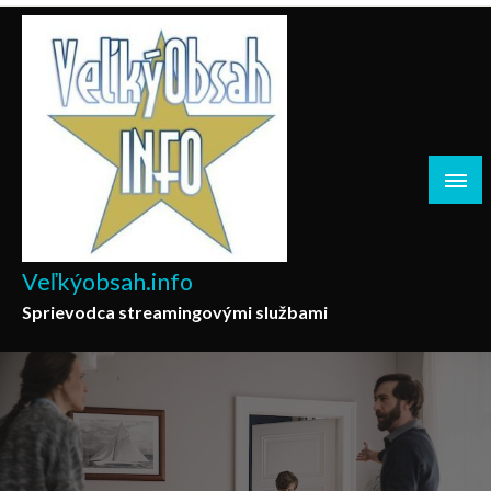
Skip
to
content
Veľkýobsah.info
Sprievodca streamingovými službami