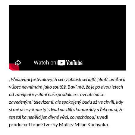
„Předávání festivalových cen v oblasti seriálů, filmů, umění a
vůbec nevnímám jako soutěž. Baví mě, že je po dvou letech
od zahájení vysílání naše produkce srovnatelná se
zavedenými televizemi, ale spokojený budu až ve chvíli, kdy
si mé dcery #martyisdead nasdílí s kamarády a řeknou si, že
ten taťka nedělá jen divné věci, co nechápou,“
uvedl
producent hrané tvorby Mall.tv Milan Kuchynka.