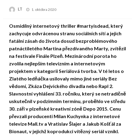
Posted
LT
1. októbra 2020
on
Osmidílný internetový thriller #martyisdead, který
zachycuje odvrácenou stranu sociálních sítí a jejich
fatální zásah do života dosud bezproblémového
patnáctiletého Martina přezdívaného Marty, zvítězil
na festivale Finále Plzeň. Mezinárodní porota ho
zvolila nejlepším televizním a internetovým
projektem v kategorii Seriálová tvorba. V té letos o
Zlatého ledňáčka usilovaly mimo jiné seriály Bez
vědomí, Zkáza Dejvického divadla nebo Rapl 2.
Slavnostní vyhlášení 33. ročníku, který se netradičně
uskutečnil v podzimním termínu, proběhlo ve středu
30. září v plzeňské kreativní zóně Depo 2015. Cenu
převzali producenti Milan Kuchynka z internetové
televize Mall.tv a Vratislav Šlajer a Jakub Košťál za
Bionaut, v jejichž koprodukci vítězný seriál vznikl.