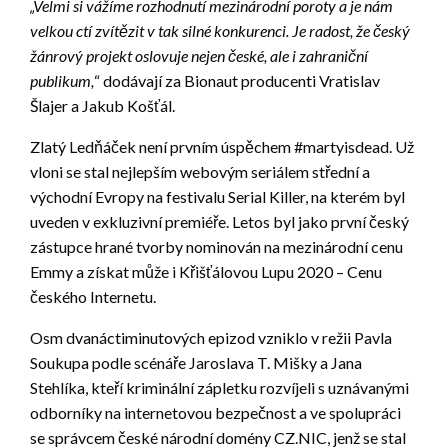
„Velmi si vážíme rozhodnutí mezinárodní poroty a je nám
velkou ctí zvítězit v tak silné konkurenci. Je radost, že český
žánrový projekt oslovuje nejen české, ale i zahraniční
publikum,
“ dodávají za Bionaut producenti Vratislav
Šlajer a Jakub Košťál.
Zlatý Ledňáček není prvním úspěchem #martyisdead. Už
vloni se stal nejlepším webovým seriálem střední a
východní Evropy na festivalu Serial Killer, na kterém byl
uveden v exkluzivní premiéře. Letos byl jako první český
zástupce hrané tvorby nominován na mezinárodní cenu
Emmy a získat může i Křišťálovou Lupu 2020 – Cenu
českého Internetu.
Osm dvanáctiminutových epizod vzniklo v režii Pavla
Soukupa podle scénáře Jaroslava T. Mišky a Jana
Stehlíka, kteří kriminální zápletku rozvíjeli s uznávanými
odborníky na internetovou bezpečnost a ve spolupráci
se správcem české národní domény CZ.NIC, jenž se stal