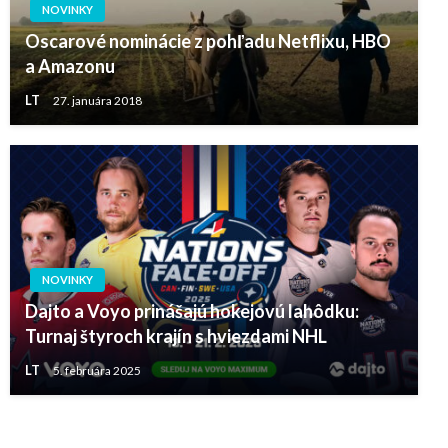
NOVINKY
Oscarové nominácie z pohľadu Netflixu, HBO
a Amazonu
LT
27. januára 2018
NOVINKY
Dajto a Voyo prinášajú hokejovú lahôdku:
Turnaj štyroch krajín s hviezdami NHL
LT
5. februára 2025