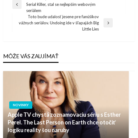
Serial Killer, stal se nejlepším webovým
v
Previous
seriálem
Post
článku
Toto bude udalosť jesene pre fanúšikov
vážnych seriálov. Undoing ide v šľapajách Big
Next
Little Lies
Post
MÔŽE VÁS ZAUJÍMAŤ
NOVINKY
Apple TV chystá zoznamovaciu sériu s Esther
Perel. The Last Person on Earth chce otočiť
logiku reality šou naruby