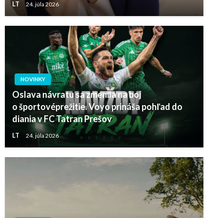
LT
24. júla 2026
NOVINKY
Oslava návratu sa zmenila na boj
o športovéprežitie. Voyo prináša pohľad do
diania v FC Tatran Prešov
LT
24. júla 2026