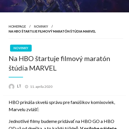
HOMEPAGE
NOVINKY
NA HBO ŠTARTUJE FILMOVÝ MARATÓN ŠTÚDIA MARVEL
NOVINKY
Na HBO štartuje filmový maratón
štúdia MARVEL
Posted
LT
11. apríla 2020
on
HBO prináša skvelú správu pre fanúšikov komixoviek,
Marvelu zvlášť:
Jednotlivé filmy budeme pridávať na HBO GO a HBO
OD už od dneška, a to každý týždeň.
V prílohe nájdete