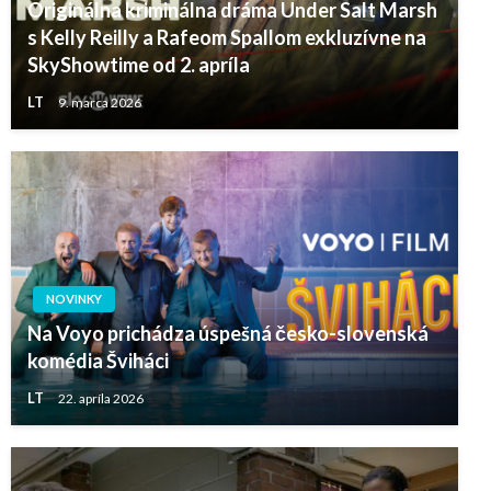
Originálna kriminálna dráma Under Salt Marsh
s Kelly Reilly a Rafeom Spallom exkluzívne na
SkyShowtime od 2. apríla
LT
9. marca 2026
NOVINKY
Na Voyo prichádza úspešná česko-slovenská
komédia Šviháci
LT
22. apríla 2026