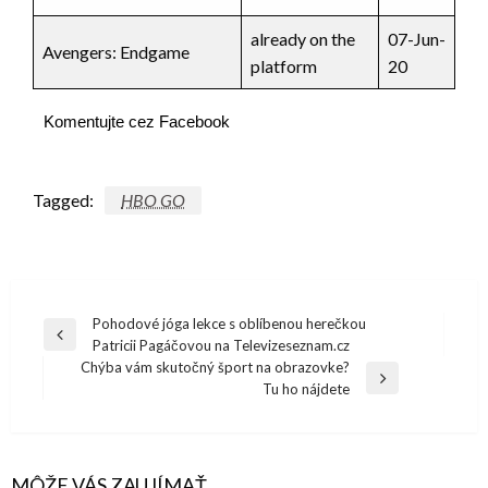
already on the
07-Jun-
Avengers: Endgame
platform
20
Komentujte cez Facebook
Tagged:
HBO GO
Navigácia
Pohodové jóga lekce s oblíbenou herečkou
Previous
Patricii Pagáčovou na Televizeseznam.cz
v
Post
Chýba vám skutočný šport na obrazovke?
článku
Next
Tu ho nájdete
Post
MÔŽE VÁS ZAUJÍMAŤ