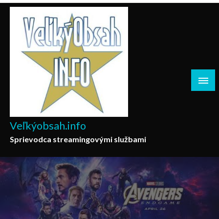
Skip
to
content
Veľkýobsah.info
Sprievodca streamingovými službami