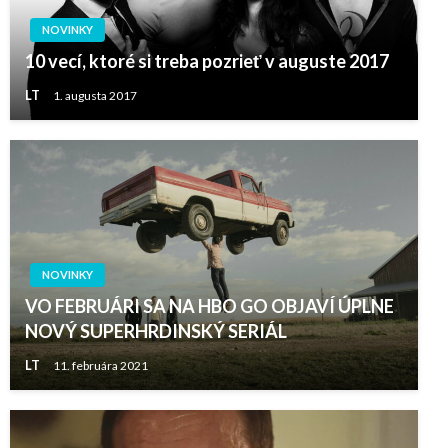
NOVINKY
10 vecí, ktoré si treba pozrieť v auguste 2017
LT
1. augusta 2017
NOVINKY
VO FEBRUÁRI SA NA HBO GO OBJAVÍ ÚPLNE
NOVÝ SUPERHRDINSKÝ SERIÁL
LT
11. februára 2021