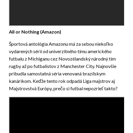
All or Nothing (Amazon)
Športová antológia Amazonu má za sebou niekoľko
vydarených sérií od univerzitného tímu amerického
futbalu z Michiganu cez Novozélandský národný tím
rugby až po futbalistov z Manchester City. Najnovšie
pribudla samostatná séria venovaná brazílskym
kanárikom. Keďže tento rok odpadá Liga majstrov aj
Majstrovstvá Európy, prečo si futbal nepozrieť takto?