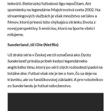
televízii. Bieloruskú futbalovú ligu nepočítam. Ani
spomienky na legendárne Majstrovstvá sveta 2002. Na
streamingových službách je však množstvo seriálov a
filmov, ktoré prinesú túto chýbajúcu stránku života z
novej perspektívy. S emóciou, ktorú na športe všetci
milujeme.
Sunderland ‚til I Die (Netflix)
Už druhá séria v českej verzii označená ako
Dycky
Sunderland!
prináša príbeh kedysi legendárneho
anglického tímu, ktorý po sérii zlých rozhodnutí padol na
totálne dno. Futbal však nie je len o tom, čo sa deje na
trávniku, ale vo fanúšikovskej základni. A pre robotníkov
zo Sunderlandu je futbal náboženstvo.