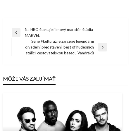
Navigácia
Na HBO štartuje filmový maratón štúdia
Previous
MARVEL
v
Post
Série #kulturažije zařazuje legendární
článku
divadelní představení, best of hudebních
Next
stálic i cestovatelskou besedu Vandráků
Post
MÔŽE VÁS ZAUJÍMAŤ