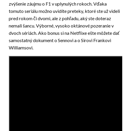
zvýšenie záujmu o F1 v uplynulých rokoch. Vďaka
tomuto seriálu možno uvidíte preteky, ktoré ste už videli
pred rokom či dvomi, ale z pohľadu, aký ste doteraz
nemali šancu. Výborné, vysoko oktánové pozeranie v
dvoch sériách. Ako bonus si na Netflixe ešte môžete dať
samostatný dokument o Sennovi a o Sirovi Frankovi
Williamsovi.