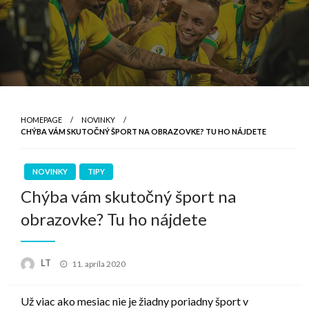
HOMEPAGE
NOVINKY
CHÝBA VÁM SKUTOČNÝ ŠPORT NA OBRAZOVKE? TU HO NÁJDETE
NOVINKY
TIPY
Chýba vám skutočný šport na
obrazovke? Tu ho nájdete
Posted
LT
11. apríla 2020
on
Už viac ako mesiac nie je žiadny poriadny šport v