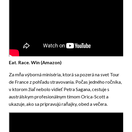
Eat. Race. Win (Amazon)
Za mňa výborná miniséria, ktorá sa pozerá na svet Tour
de France z pohľadu stravovania. Počas jedného ročníka,
v ktorom žiaľ nebolo vidieť Petra Sagana, cestuje s
austrálskym profesionálnym tímom Orica-Scott a
ukazuje, ako sa pripravujú raňajky, obed a večera.