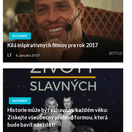
NOVINKY
Kilá inšpiratívnych filmov pre rok 2017
LT
6. januára 2017
NOVINKY
Historie může být zábavná v každém věku:
Získejte všeobecný přehled formou, která
bude bavit vás i děti