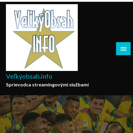
Skip
to
content
Veľkýobsah.info
Sprievodca streamingovými službami