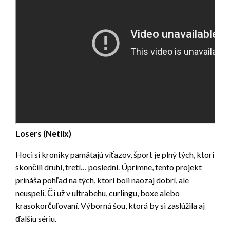
Losers (Netlix)
Hoci si kroniky pamätajú víťazov, šport je plný tých, ktorí
skončili druhí, tretí… poslední. Úprimne, tento projekt
prináša pohľad na tých, ktorí boli naozaj dobrí, ale
neuspeli. Či už v ultrabehu, curlingu, boxe alebo
krasokorčuľovaní. Výborná šou, ktorá by si zaslúžila aj
ďalšiu sériu.