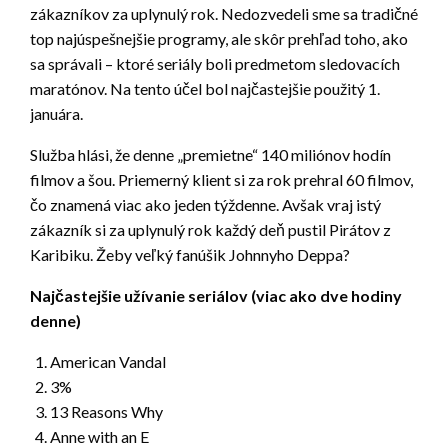
zákazníkov za uplynulý rok. Nedozvedeli sme sa tradičné
top najúspešnejšie programy, ale skôr prehľad toho, ako
sa správali – ktoré seriály boli predmetom sledovacích
maratónov. Na tento účel bol najčastejšie použitý 1.
januára.
Služba hlási, že denne „premietne“ 140 miliónov hodín
filmov a šou. Priemerný klient si za rok prehral 60 filmov,
čo znamená viac ako jeden týždenne. Avšak vraj istý
zákazník si za uplynulý rok každý deň pustil Pirátov z
Karibiku. Žeby veľký fanúšik Johnnyho Deppa?
Najčastejšie užívanie seriálov (viac ako dve hodiny
denne)
American Vandal
3%
13 Reasons Why
Anne with an E