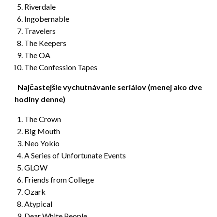
Riverdale
Ingobernable
Travelers
The Keepers
The OA
The Confession Tapes
Najčastejšie vychutnávanie seriálov (menej ako dve
hodiny denne)
The Crown
Big Mouth
Neo Yokio
A Series of Unfortunate Events
GLOW
Friends from College
Ozark
Atypical
Dear White People