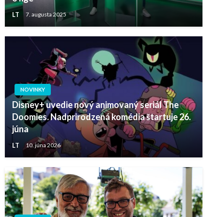
LT
7. augusta 2025
NOVINKY
Disney+ uvedie nový animovaný seriál The
Doomies. Nadprirodzená komédia štartuje 26.
júna
LT
10. júna 2026