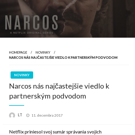
HOMEPAGE
NOVINKY
NARCOS NÁS NAJČASTEJŠIE VIEDLO K PARTNERSKÝM PODVODOM
NOVINKY
Narcos nás najčastejšie viedlo k
partnerským podvodom
Posted
LT
11. decembra 2017
on
Netflix priniesol svoj sumár správania svojich