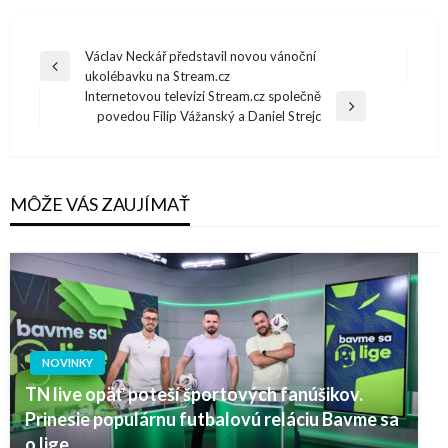
Navigácia
Václav Neckář představil novou vánoční
Previous
ukolébavku na Stream.cz
v
Post
Internetovou televizi Stream.cz společně
článku
Next
povedou Filip Vážanský a Daniel Strejc
Post
MÔŽE VÁS ZAUJÍMAŤ
NOVINKY
TN live opäť poteší športových fanúšikov.
Prinesie populárnu futbalovú reláciu Bavme sa
o lige