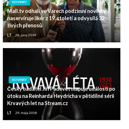
NOVINKY
Mall.tv odhalí ve Varech podzimní novinky,
naservíruje likér z 19. století a odvysílá 32
živých přenosů
LT
28. júna 2019
NOVINKY
Český badatel Jiří Padevět mapuje události po
útoku na Reinharda Heydricha v pětidílné sérii
Krvavých let na Stream.cz
LT
29. mája 2018