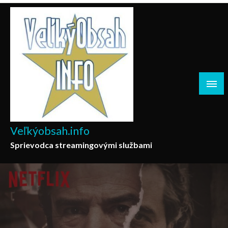
Skip
to
content
Veľkýobsah.info
Sprievodca streamingovými službami