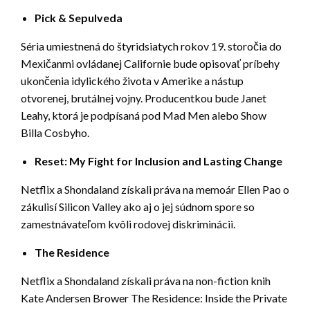
Pick & Sepulveda
Séria umiestnená do štyridsiatych rokov 19. storočia do
Mexičanmi ovládanej Californie bude opisovať príbehy
ukončenia idylického života v Amerike a nástup
otvorenej, brutálnej vojny. Producentkou bude Janet
Leahy, ktorá je podpísaná pod Mad Men alebo Show
Billa Cosbyho.
Reset: My Fight for Inclusion and Lasting Change
Netflix a Shondaland získali práva na memoár Ellen Pao o
zákulisí Silicon Valley ako aj o jej súdnom spore so
zamestnávateľom kvôli rodovej diskriminácii.
The Residence
Netflix a Shondaland získali práva na non-fiction knih
Kate Andersen Brower The Residence: Inside the Private