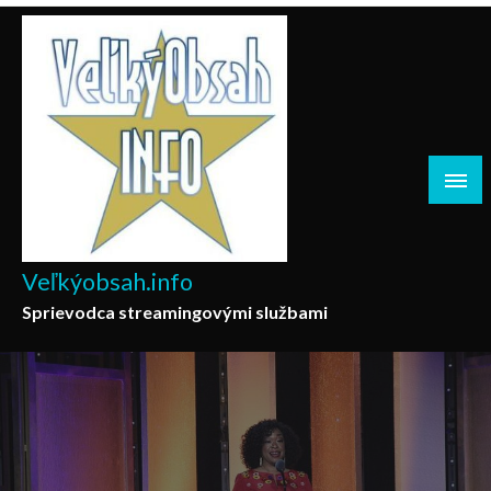
Skip
to
content
Veľkýobsah.info
Sprievodca streamingovými službami