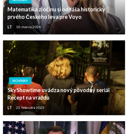
Matematika zločinu si odnáša historicky
prvého Českého leva pre Voyo
LT
10. marca 2024
NOVINKY
SkyShowtime uvádza nový pôvodný seriál
Recept na vraždu
LT
23. februára 2025