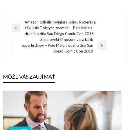
Navigácia
Amazon odhalil novinku s Juliou Roberts a
zákulisie Dobrých znamení – Pele Mele z
v
Previous
druhého dňa San Diego Comic Con 2018
Post
článku
Stredovekí Simpsonovci a balík
superhrdinov – Pele Mele tretieho dňa San
Next
Diego Comic Con 2018
Post
MÔŽE VÁS ZAUJÍMAŤ
NOVINKY