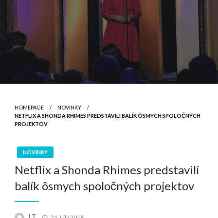
HOMEPAGE
NOVINKY
NETFLIX A SHONDA RHIMES PREDSTAVILI BALÍK ÔSMYCH SPOLOČNÝCH
PROJEKTOV
NOVINKY
Netflix a Shonda Rhimes predstavili
balík ôsmych spoločných projektov
Posted
LT
21. júla 2018