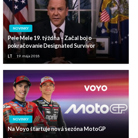
NOVINKY
Pele Mele 19. týždňa – Začal boj o
pokračovanie Designated Survivor
LT
19. mája 2018
NOVINKY
Na Voyo štartuje nová sezóna MotoGP