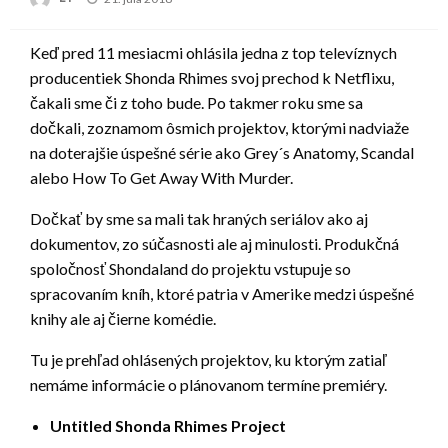
on
Keď pred 11 mesiacmi ohlásila jedna z top televíznych
producentiek Shonda Rhimes svoj prechod k Netflixu,
čakali sme či z toho bude. Po takmer roku sme sa
dočkali, zoznamom ôsmich projektov, ktorými nadviaže
na doterajšie úspešné série ako Grey´s Anatomy, Scandal
alebo How To Get Away With Murder.
Dočkať by sme sa mali tak hraných seriálov ako aj
dokumentov, zo súčasnosti ale aj minulosti. Produkčná
spoločnosť Shondaland do projektu vstupuje so
spracovaním kníh, ktoré patria v Amerike medzi úspešné
knihy ale aj čierne komédie.
Tu je prehľad ohlásených projektov, ku ktorým zatiaľ
nemáme informácie o plánovanom termíne premiéry.
Untitled
Shonda
Rhimes Project