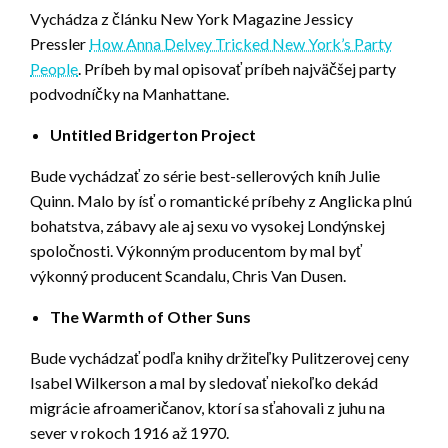
Vychádza z článku New York Magazine Jessicy
Pressler
How Anna Delvey Tricked New York’s Party
People
. Príbeh by mal opisovať príbeh najväčšej party
podvodníčky na Manhattane.
Untitled Bridgerton Project
Bude vychádzať zo série best-sellerových kníh Julie
Quinn. Malo by ísť o romantické príbehy z Anglicka plnú
bohatstva, zábavy ale aj sexu vo vysokej Londýnskej
spoločnosti. Výkonným producentom by mal byť
výkonný producent Scandalu, Chris Van Dusen.
The Warmth of Other Suns
Bude vychádzať podľa knihy držiteľky Pulitzerovej ceny
Isabel Wilkerson a mal by sledovať niekoľko dekád
migrácie afroameričanov, ktorí sa sťahovali z juhu na
sever v rokoch 1916 až 1970.