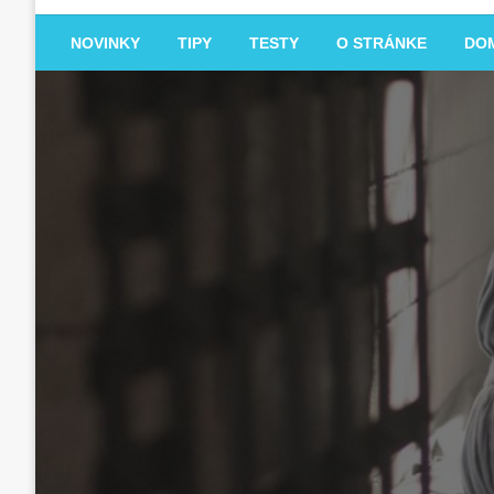
NOVINKY
TIPY
TESTY
O STRÁNKE
DO