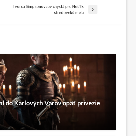
Tvorca Simpsonovcov chystá pre Netflix
ext
stredovekú melu
ost
l do Karlových Varov opäť privezie