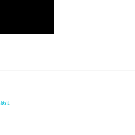
lásiť
.