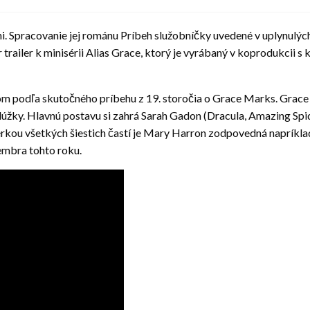
. Spracovanie jej románu Príbeh služobníčky uvedené v uplynulý
er trailer k minisérii Alias Grace, ktorý je vyrábaný v koprodukcii 
om podľa skutočného príbehu z 19. storočia o Grace Marks. Grace 
lúžky. Hlavnú postavu si zahrá Sarah Gadon (Dracula, Amazing Spi
érkou všetkých šiestich častí je Mary Harron zodpovedná napríkla
embra tohto roku.