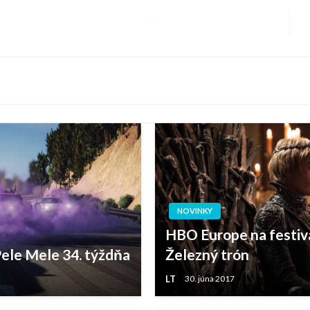
N
P
NOVINKY
HBO Europe na festiva
ele Mele 34. týždňa
Železný trón
LT
30. júna 2017