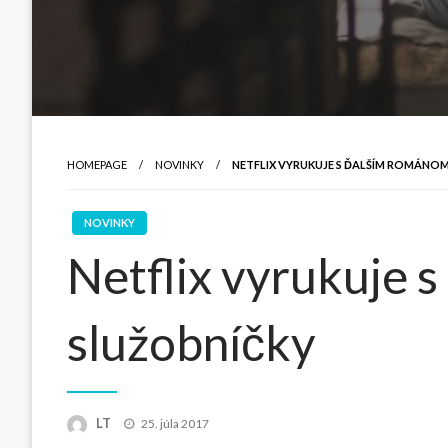
HOMEPAGE
NOVINKY
NETFLIX VYRUKUJE S ĎALŠÍM ROMÁNO
NOVINKY
Netflix vyrukuje 
služobníčky
Posted
LT
25. júla 2017
on