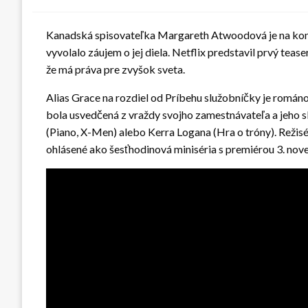
Kanadská spisovateľka Margareth Atwoodová je na koni
vyvolalo záujem o jej diela. Netflix predstavil prvý teas
že má práva pre zvyšok sveta.
Alias Grace na rozdiel od Príbehu služobníčky je román
bola usvedčená z vraždy svojho zamestnávateľa a jeho s
(Piano, X-Men) alebo Kerra Logana (Hra o tróny). Režis
ohlásené ako šesťhodinová miniséria s premiérou 3. nov