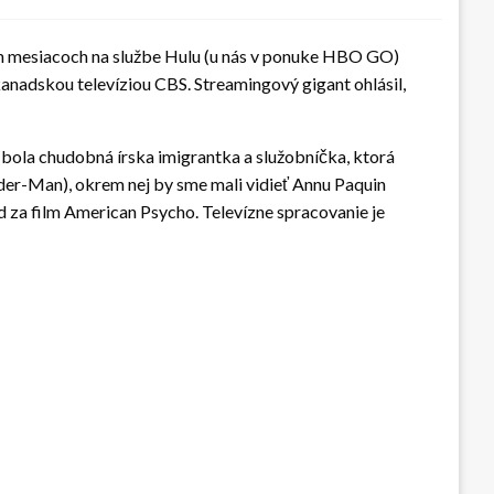
ch mesiacoch na službe Hulu (u nás v ponuke HBO GO)
s kanadskou televíziou CBS. Streamingový gigant ohlásil,
bola chudobná írska imigrantka a služobníčka, ktorá
der-Man), okrem nej by sme mali vidieť Annu Paquin
d za film American Psycho. Televízne spracovanie je