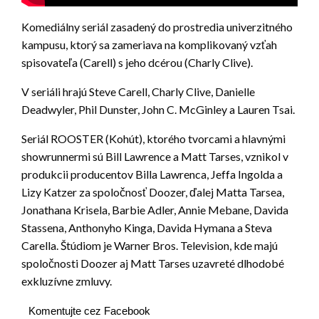
Komediálny seriál zasadený do prostredia univerzitného
kampusu, ktorý sa zameriava na komplikovaný vzťah
spisovateľa (Carell) s jeho dcérou (Charly Clive).
V seriáli hrajú Steve Carell, Charly Clive, Danielle
Deadwyler, Phil Dunster, John C. McGinley a Lauren Tsai.
Seriál ROOSTER (Kohút), ktorého tvorcami a hlavnými
showrunnermi sú Bill Lawrence a Matt Tarses, vznikol v
produkcii producentov Billa Lawrenca, Jeffa Ingolda a
Lizy Katzer za spoločnosť Doozer, ďalej Matta Tarsea,
Jonathana Krisela, Barbie Adler, Annie Mebane, Davida
Stassena, Anthonyho Kinga, Davida Hymana a Steva
Carella. Štúdiom je Warner Bros. Television, kde majú
spoločnosti Doozer aj Matt Tarses uzavreté dlhodobé
exkluzívne zmluvy.
Komentujte cez Facebook