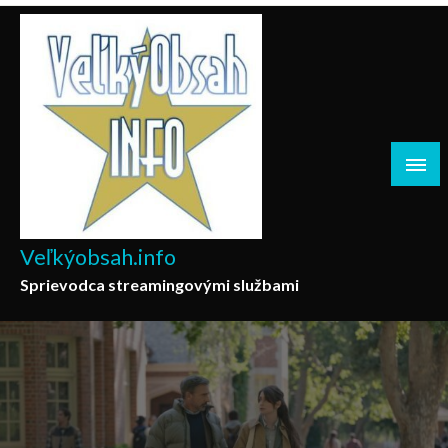
Skip
to
content
Veľkýobsah.info
Sprievodca streamingovými službami