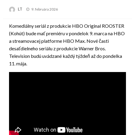
Posted
LT
9. februára 2026
on
Komediálny seriál z produkcie HBO Original ROOSTER
(Kohút) bude mať premiéru v pondelok 9. marca na HBO
a streamovacej platforme HBO Max. Nové časti
desaťdielneho seriálu z produkcie Warner Bros.
Television budú uvádzané každý týždeň až do pondelka
11. mája.