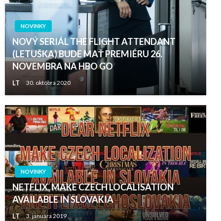
NOVINKY
NOVÝ SERIÁL THE FLIGHT ATTENDANT
(LETUŠKA) BUDE MAŤ PREMIÉRU 26.
NOVEMBRA NA HBO GO
LT
30. októbra 2020
NOVINKY
NETFLIX, MAKE CZECH LOCALISATION
AVAILABLE IN SLOVAKIA
LT
3. januára 2019