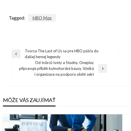
Tagged:
HBO Max
Navigácia
Tvorca The Last of Us sa pre HBO púšťa do
Previous
ďalšej hernej legendy
v
Post
Od tvůrců Ivety a Studny. Oneplay
článku
připravuje příběh kutnohorské kauzy. Vzniká
Next
i organizace na podporu obětí sekt
Post
MÔŽE VÁS ZAUJÍMAŤ