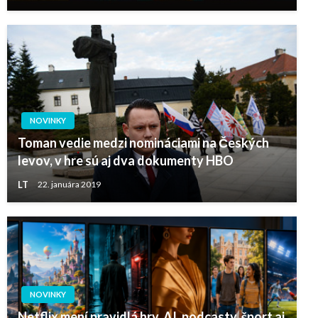
NOVINKY
Toman vedie medzi nomináciami na Českých
levov, v hre sú aj dva dokumenty HBO
LT
22. januára 2019
NOVINKY
Netflix mení pravidlá hry. AI, podcasty, šport aj