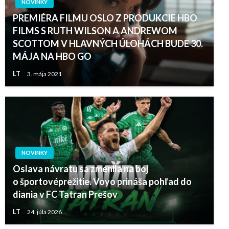
NOVINKY
PREMIÉRA FILMU OSLO Z PRODUKCIE HBO
FILMS S RUTH WILSON A ANDREWOM
SCOTTOM V HLAVNÝCH ÚLOHÁCH BUDE 30.
MÁJA NA HBO GO
LT
3. mája 2021
NOVINKY
Oslava návratu sa zmenila na boj
o športovéprežitie. Voyo prináša pohľad do
diania v FC Tatran Prešov
LT
24. júla 2026