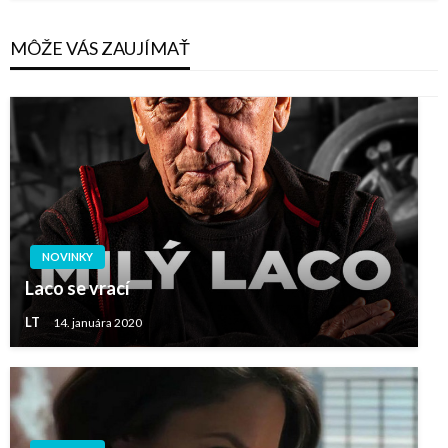
MÔŽE VÁS ZAUJÍMAŤ
NOVINKY
Laco se vrací
LT
14. januára 2020