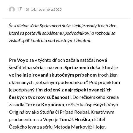
Posted
LT
14. novembra 2025
on
Šesťdielna séria Spriaznená duša sleduje osudy troch žien,
ktoré sa postavili sobášnemu podvodníkovi a rozhodli sa
získať späť kontrolu nad vlastnými životmi.
Pre
Voyo
sa v týchto dňoch začala natáčať
nová
šesťdielna séria
s názvom
Spriaznená duša
, ktorá je
voľne inšpirovaná skutočným príbehom
troch žien
oklamaných „sobášnym podvodníkom“. Pod projektom
je podpísaný
tím zložený z najrešpektovanejších
českých tvorcov súčasnosti
. Do režisérskeho kresla
zasadla
Tereza Kopáčová
, režisérka úspešných Voyo
Originálov ako Studňa či Prípad Roubal. Kreatívnym
producentom za Voyo je
Tomáš Hruška
, držiteľ
Českého leva za sériu Metoda Markovič: Hojer.