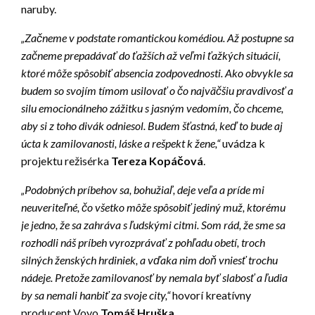
naruby.
„Začneme v podstate romantickou komédiou. Až postupne sa
začneme prepadávať do ťažších až veľmi ťažkých situácií,
ktoré môže spôsobiť absencia zodpovednosti. Ako obvykle sa
budem so svojím tímom usilovať o čo najväčšiu pravdivosť a
silu emocionálneho zážitku s jasným vedomím, čo chceme,
aby si z toho divák odniesol. Budem šťastná, keď to bude aj
úcta k zamilovanosti, láske a rešpekt k žene,“
uvádza k
projektu režisérka
Tereza Kopáčová
.
„Podobných príbehov sa, bohužiaľ, deje veľa a príde mi
neuveriteľné, čo všetko môže spôsobiť jediný muž, ktorému
je jedno, že sa zahráva s ľudskými citmi. Som rád, že sme sa
rozhodli náš príbeh vyrozprávať z pohľadu obetí, troch
silných ženských hrdiniek, a vďaka nim doň vniesť trochu
nádeje. Pretože zamilovanosť by nemala byť slabosť a ľudia
by sa nemali hanbiť za svoje city,“
hovorí kreatívny
producent Voyo
Tomáš Hruška
.