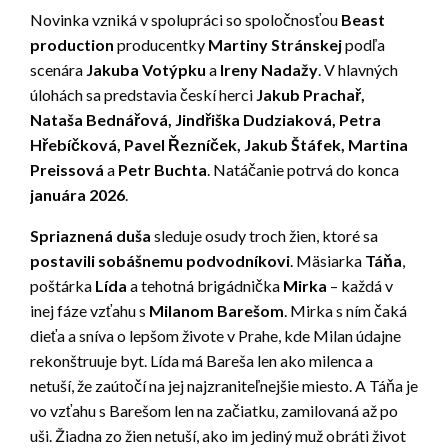
Novinka vzniká v spolupráci so spoločnosťou
Beast
production
producentky
Martiny Stránskej
podľa
scenára
Jakuba Votýpku
a
Ireny Nadažy
. V hlavných
úlohách sa predstavia českí herci
Jakub Prachař,
Nataša Bednářová, Jindřiška Dudziaková, Petra
Hřebíčková, Pavel Řezníček, Jakub Štáfek, Martina
Preissová
a
Petr Buchta
. Natáčanie potrvá do konca
januára 2026
.
Spriaznená duša
sleduje osudy troch žien, ktoré sa
postavili sobášnemu podvodníkovi
. Mäsiarka
Táňa
,
poštárka
Lída
a tehotná brigádnička
Mirka
– každá v
inej fáze vzťahu s
Milanom Barešom
. Mirka s ním čaká
dieťa a sníva o lepšom živote v Prahe, kde Milan údajne
rekonštruuje byt. Lída má Bareša len ako milenca a
netuší, že zaútočí na jej najzraniteľnejšie miesto. A Táňa je
vo vzťahu s Barešom len na začiatku, zamilovaná až po
uši. Žiadna zo žien netuší, ako im jediný muž obráti život