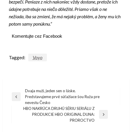
bezpečí. Peniaze z nich nakoniec vždy dostane, pretože ich
údajne potrebuje na niečo dôležité. Priamo však o ne
nežiada, iba sa zmieni, že má nejaký problém, a ženy mu ich
potom samy ponúknu.“
Komentujte cez Facebook
Tagged:
Voyo
Navigácia
Dvaja muži, jeden sen o láske.
Predstavujeme prvé súťažiace šou Ruža pre
v
Previous
nevestu Česko
Post
článku
HBO NAKRÚCA DRUHÚ SÉRIU SERIÁLU Z
PRODUKCIE HBO ORIGINAL DUNA:
Next
PROROCTVO
Post