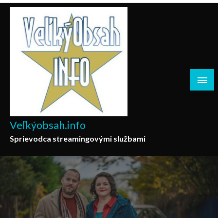
Skip
to
content
Veľkýobsah.info
Sprievodca streamingovými službami