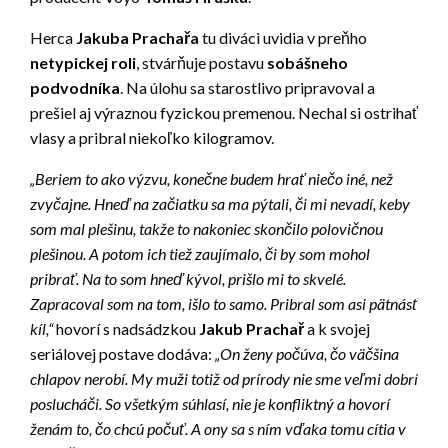
Herca
Jakuba Prachařa
tu diváci uvidia v preňho
netypickej roli
, stvárňuje postavu
sobášneho
podvodníka
. Na úlohu sa starostlivo pripravoval a
prešiel aj výraznou fyzickou premenou. Nechal si ostrihať
vlasy a pribral niekoľko kilogramov.
„Beriem to ako výzvu, konečne budem hrať niečo iné, než
zvyčajne. Hneď na začiatku sa ma pýtali, či mi nevadí, keby
som mal plešinu, takže to nakoniec skončilo polovičnou
plešinou. A potom ich tiež zaujímalo, či by som mohol
pribrať. Na to som hneď kývol, prišlo mi to skvelé.
Zapracoval som na tom, išlo to samo. Pribral som asi pätnásť
kíl,“
hovorí s nadsádzkou
Jakub Prachař
a k svojej
seriálovej postave dodáva:
„On ženy počúva, čo väčšina
chlapov nerobí. My muži totiž od prírody nie sme veľmi dobrí
poslucháči. So všetkým súhlasí, nie je konfliktný a hovorí
ženám to, čo chcú počuť. A ony sa s ním vďaka tomu cítia v