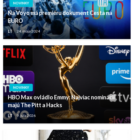
NOVINKY
Na Voyo má premiéru dokument Cesta na
EURO
LT
24. mája 2024
NOVINKY
HBO Max ovládlo Emmy: Najviac nominácií
majú The Pitt a Hacks
LT
9. júla 2026