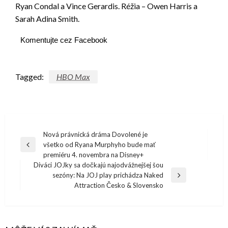
Ryan Condal a Vince Gerardis. Réžia – Owen Harris a
Sarah Adina Smith.
Komentujte cez Facebook
Tagged:
HBO Max
Navigácia
Nová právnická dráma Dovolené je
všetko od Ryana Murphyho bude mať
v
Previous
premiéru 4. novembra na Disney+
Post
článku
Diváci JOJky sa dočkajú najodvážnejšej šou
sezóny: Na JOJ play prichádza Naked
Next
Attraction Česko & Slovensko
Post