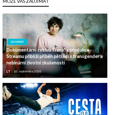
MÔŽE VÁS ZAUJÍMAŤ
NOVINKY
Dokumentární cyklus Trans* z produkce
Streamu přiblíží příběh pěti lidí s transgender a
nebinární životní zkušeností
LT
10. septembra 2020