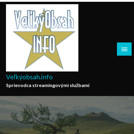
Skip
to
content
Veľkýobsah.info
Sprievodca streamingovými službami