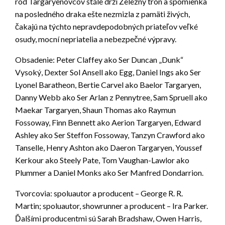
rod Targaryenovcov stále drží Železný trón a spomienka
na posledného draka ešte nezmizla z pamäti živých,
čakajú na týchto nepravdepodobných priateľov veľké
osudy, mocní nepriatelia a nebezpečné výpravy.
Obsadenie: Peter Claffey ako Ser Duncan „Dunk“
Vysoký, Dexter Sol Ansell ako Egg, Daniel Ings ako Ser
Lyonel Baratheon, Bertie Carvel ako Baelor Targaryen,
Danny Webb ako Ser Arlan z Pennytree, Sam Spruell ako
Maekar Targaryen, Shaun Thomas ako Raymun
Fossoway, Finn Bennett ako Aerion Targaryen, Edward
Ashley ako Ser Steffon Fossoway, Tanzyn Crawford ako
Tanselle, Henry Ashton ako Daeron Targaryen, Youssef
Kerkour ako Steely Pate, Tom Vaughan-Lawlor ako
Plummer a Daniel Monks ako Ser Manfred Dondarrion.
Tvorcovia: spoluautor a producent – George R. R.
Martin; spoluautor, showrunner a producent – Ira Parker.
Ďalšími producentmi sú Sarah Bradshaw, Owen Harris,