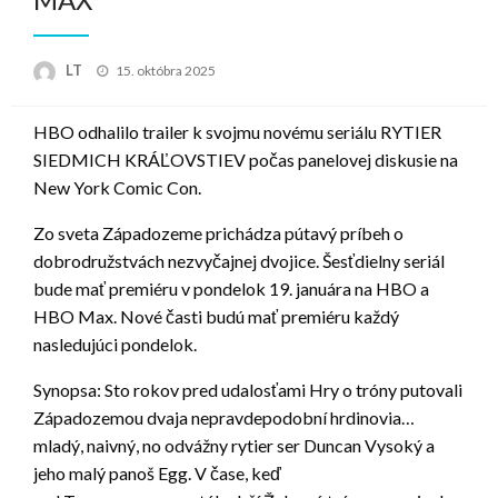
Posted
LT
15. októbra 2025
on
HBO odhalilo trailer k svojmu novému seriálu RYTIER
SIEDMICH KRÁĽOVSTIEV počas panelovej diskusie na
New York Comic Con.
Zo sveta Západozeme prichádza pútavý príbeh o
dobrodružstvách nezvyčajnej dvojice. Šesťdielny seriál
bude mať premiéru v pondelok 19. januára na HBO a
HBO Max. Nové časti budú mať premiéru každý
nasledujúci pondelok.
Synopsa: Sto rokov pred udalosťami Hry o tróny putovali
Západozemou dvaja nepravdepodobní hrdinovia…
mladý, naivný, no odvážny rytier ser Duncan Vysoký a
jeho malý panoš Egg. V čase, keď