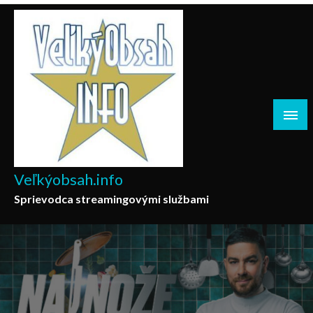
Skip
to
content
Veľkýobsah.info
Sprievodca streamingovými službami