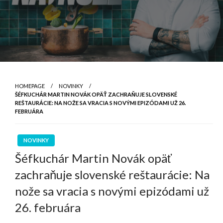
HOMEPAGE
NOVINKY
ŠÉFKUCHÁR MARTIN NOVÁK OPÄŤ ZACHRAŇUJE SLOVENSKÉ
REŠTAURÁCIE: NA NOŽE SA VRACIA S NOVÝMI EPIZÓDAMI UŽ 26.
FEBRUÁRA
NOVINKY
Šéfkuchár Martin Novák opäť
zachraňuje slovenské reštaurácie: Na
nože sa vracia s novými epizódami už
26. februára