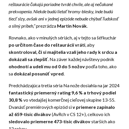
reštaurácie čakajú poriadne tvrdé chvíle, ale aj nečakané
prekvapenia. Niekde budú lietať hromy-blesky, inde budú
tiecť slzy, avšak ani v jednej epizóde nebude chýbať ľudskosť
a silný príbeh,“
prezrádza
Martin Novák
.
Rovnako, ako v minulých sériách, aj v tejto sa šéfkuchár
po určitom čase do reštaurácií vráti
, aby
skontroloval, či si majitelia vzali jeho rady k srdcu a
dokázali sa zlepšiť
. Na záver každej návštevy podnik
ohodnotí a udelí mu od 0 do 5 nožov
podľa toho, ako
sa
dokázal posunúť vpred
.
Predchádzajúca tretia séria Na nože dosiahla na jar 2024
fantastický priemerný rating 9,6 % a trhový podiel
30,8 %
vo vtedajšej komerčnej cieľovej skupine 13-55.
Dvanásť premiérových epizód si
v priemere zapínalo
až 659-tisíc divákov
(AvRch v CS 12+), celkovo ich
sledovalo priemerne 473-tisíc divákov
starších ako
12 rokov.