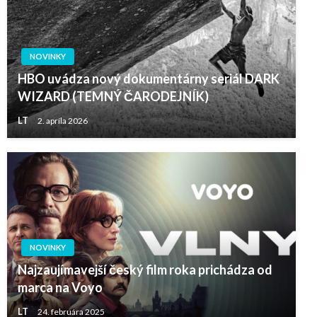
NOVINKY
HBO uvádza nový dokumentárny seriál DARK
WIZARD (TEMNÝ ČARODEJNÍK)
LT
2. apríla 2026
NOVINKY
Najzaujímavejší český film roka prichádza od
marca na Voyo
LT
24. februára 2025