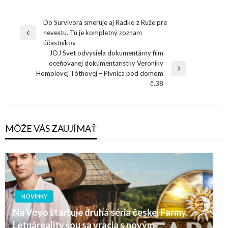
Navigácia
Do Survivora smeruje aj Radko z Ruže pre
nevestu. Tu je kompletný zoznam
v
Previous
účastníkov
Post
článku
JOJ Svet odvysiela dokumentárny film
oceňovanej dokumentaristky Veroniky
Next
Homolovej Tóthovej – Pivnica pod domom
Post
č.38
MÔŽE VÁS ZAUJÍMAŤ
NOVINKY
Na Voyo štartuje druhá séria českej Farmy.
Letnáreality šou sa vracia s novým