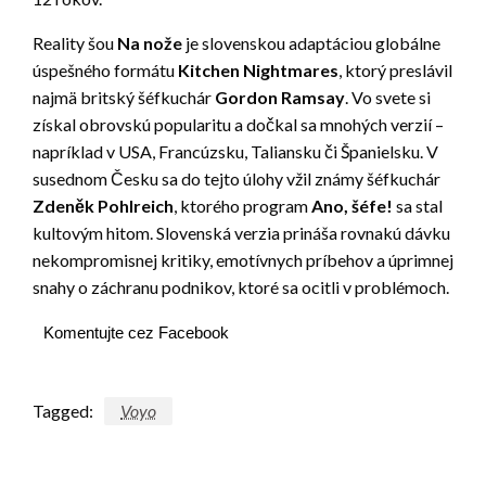
Reality šou
Na nože
je slovenskou adaptáciou globálne
úspešného formátu
Kitchen Nightmares
, ktorý preslávil
najmä britský šéfkuchár
Gordon Ramsay
. Vo svete si
získal obrovskú popularitu a dočkal sa mnohých verzií –
napríklad v USA, Francúzsku, Taliansku či Španielsku. V
susednom Česku sa do tejto úlohy vžil známy šéfkuchár
Zdeněk Pohlreich
, ktorého program
Ano, šéfe!
sa stal
kultovým hitom. Slovenská verzia prináša rovnakú dávku
nekompromisnej kritiky, emotívnych príbehov a úprimnej
snahy o záchranu podnikov, ktoré sa ocitli v problémoch.
Komentujte cez Facebook
Tagged:
Voyo