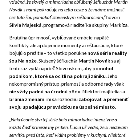
vďačná, že skvelý a mimoriadne obľúbený šéfkuchár Martin
Novák s nami pokračuje na tejto ceste a že máme možnosť
cez túto šou pomáhať slovenským reštauráciám
,“
hovorí
Silvia Majeská
, programová riaditeľka skupiny Markíza.
Brutálna úprimnosť, vybičované emócie, napäté
konflikty, ale aj dojemné momenty a reštaurácie, ktoré
bojujú o prežitie – to všetko ponúkne
nová séria reality
šou
Na nože
. Skúsený šéfkuchár
Martin Novák
sa aj
tentoraz vydá naprieč Slovenskom, aby
pomohol
podnikom, ktoré sa ocitli na pokraji zániku
. Jeho
nekompromisný prístup, priamosť a odborné rady však
nie vždy padnú na úrodnú pôdu
. Niektorí majitelia sa
bránia zmenám
, iní sa rozhodnú
zabojovať a premeniť
svoju upadajúcu prevádzku na úspešné miesto
.
„Nakrúcanie štvrtej série bolo mimoriadne intenzívne a
každá časť prinesie iný príbeh. Ľudia už vedia, že si nedávam
servítku pred ústa, keď vidím problémy v kuchyni. Niektoré