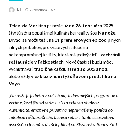
Posted
LT
6. februára 2025
on
Televízia Markíza
prinesie už
od 26. februára 2025
štvrtú sériu populárnej kulinárskej reality šou
Na nože
.
Diváci sa môžu tešiť na
11 premiérových epizód
plných
silných príbehov, prekvapivých situácií a
nekompromisnej kritiky, ktorá má jediný cieľ –
zachrániť
reštaurácie v ťažkostiach
. Nové časti si budú môcť
vychutnávať
tradične každú stredu o 20:30 hod.
,
alebo vždy
v exkluzívnom týždňovom predstihu na
Voyo
.
„Na nože je jedným z našich najsledovanejších programov a
veríme, že aj štvrtá séria si získa priazeň divákov.
Autenticita, emotívne príbehy a neprikrášlený pohľad do
zákulisia reštauračného biznisu robia z tohto celosvetovo
úspešného formátu divácky hit aj na Slovensku. Som
veľmi