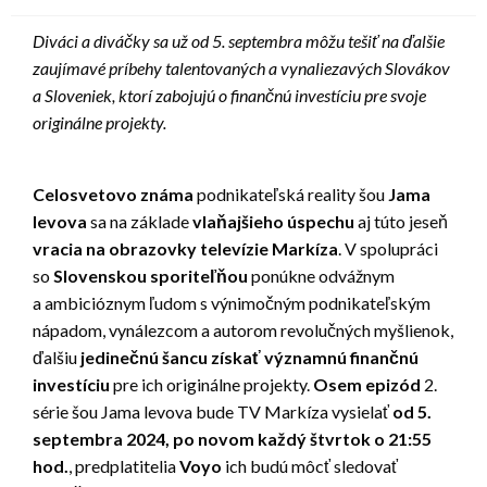
Diváci a diváčky sa už od 5. septembra môžu tešiť na ďalšie
zaujímavé príbehy talentovaných a vynaliezavých Slovákov
a Sloveniek, ktorí zabojujú o finančnú investíciu pre svoje
originálne projekty.
Celosvetovo známa
podnikateľská reality šou
Jama
levova
sa na základe
vlaňajšieho úspechu
aj túto jeseň
vracia na obrazovky televízie Markíza
. V spolupráci
so
Slovenskou sporiteľňou
ponúkne odvážnym
a ambicióznym ľudom s výnimočným podnikateľským
nápadom, vynálezcom a autorom revolučných myšlienok,
ďalšiu
jedinečnú šancu získať významnú finančnú
investíciu
pre ich originálne projekty.
Osem epizód
2.
série šou Jama levova bude TV Markíza vysielať
od 5.
septembra 2024, po novom každý štvrtok o 21:55
hod.
, predplatitelia
Voyo
ich budú môcť sledovať