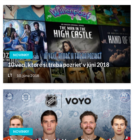
NOVINKY
10 vecí, ktoré si treba pozrieť v júni 2018
LT
10. júna 2018
NOVINKY