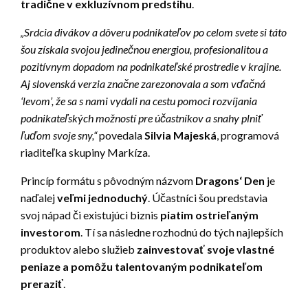
tradične v exkluzívnom predstihu
.
„Srdcia divákov a dôveru podnikateľov po celom svete si táto
šou získala svojou jedinečnou energiou, profesionalitou a
pozitívnym dopadom na podnikateľské prostredie v krajine.
Aj slovenská verzia značne zarezonovala a som vďačná
‘levom’, že sa s nami vydali na cestu pomoci rozvíjania
podnikateľských možností pre účastníkov a snahy plniť
ľuďom svoje sny,“
povedala
Silvia Majeská
, programová
riaditeľka skupiny Markíza.
Princíp formátu s pôvodným názvom
Dragons‘ Den
je
naďalej
veľmi jednoduchý
. Účastníci šou predstavia
svoj nápad či existujúci biznis
piatim ostrieľaným
investorom
. Tí sa následne rozhodnú do tých najlepších
produktov alebo služieb
zainvestovať svoje vlastné
peniaze a pomôžu talentovaným podnikateľom
preraziť
.