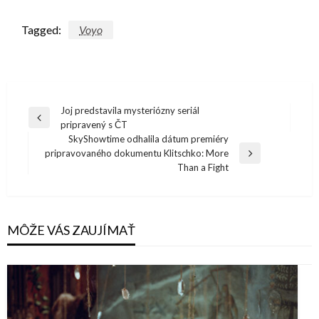
Tagged:
Voyo
Navigácia
Joj predstavila mysteriózny seriál
Previous
pripravený s ČT
v
Post
SkyShowtime odhalila dátum premiéry
článku
pripravovaného dokumentu Klitschko: More
Next
Than a Fight
Post
MÔŽE VÁS ZAUJÍMAŤ