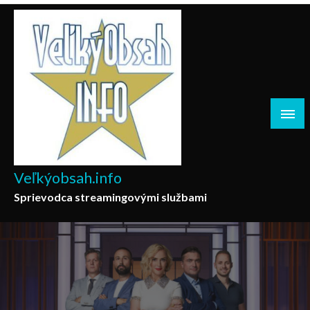
Skip
to
content
Veľkýobsah.info
Sprievodca streamingovými službami