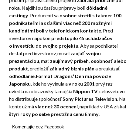
pričom príprava celého projektu
zabrala približne pol
roka
. Najdlhšou časťou prípravy boli
dôkladné
castingy
. Producenti sa
osobne stretli s takmer 100
podnikateľmi
a s ďalšími
viac než 200 možnými
kandidátmi boli v telefonickom kontakte
. Pred
investorov napokon
predstúpilo
45 uchádzačov
o investíciu do svojho projektu
. Aby sa podnikateľ
dostal pred investorov, musel
zaujať svojou
prezentáciou
, mať
zaujímavý príbeh, osobnosť alebo
produkt
, predložiť
základný biznis plán
a preukázať
odhodlanie.
Formát Dragons‘ Den má pôvod v
Japonsku
, kde ho vyvinula a
v roku 2001
prvý raz
uviedla na obrazovky tamojšia
Nippon TV
, celosvetovo
ho distribuuje spoločnosť
Sony Pictures Television
. Na
konte už má
viac než 30 ocenení
, napríklad v USA získal
štyri roky po sebe prestížnu cenu Emmy
.
Komentujte cez Facebook