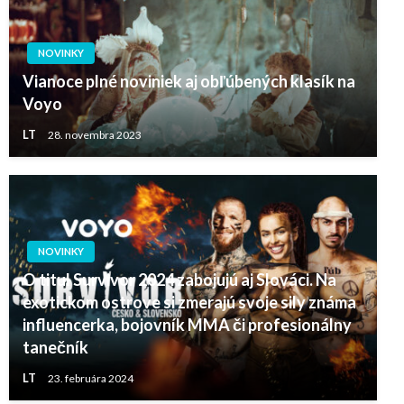
NOVINKY
Vianoce plné noviniek aj obľúbených klasík na
Voyo
LT
28. novembra 2023
NOVINKY
O titul Survivor 2024 zabojujú aj Slováci. Na
exotickom ostrove si zmerajú svoje sily známa
influencerka, bojovník MMA či profesionálny
tanečník
LT
23. februára 2024