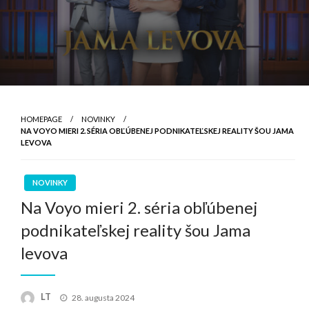
HOMEPAGE
NOVINKY
NA VOYO MIERI 2. SÉRIA OBĽÚBENEJ PODNIKATEĽSKEJ REALITY ŠOU JAMA
LEVOVA
NOVINKY
Na Voyo mieri 2. séria obľúbenej
podnikateľskej reality šou Jama
levova
Posted
LT
28. augusta 2024
on