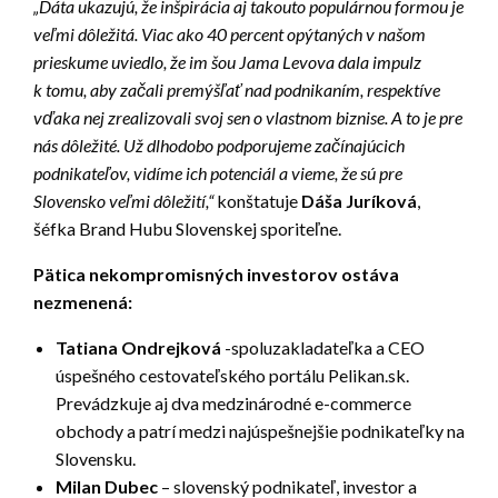
„Dáta ukazujú, že inšpirácia aj takouto populárnou formou je
veľmi dôležitá. Viac ako 40 percent opýtaných v našom
prieskume uviedlo, že im šou Jama Levova dala impulz
k tomu, aby začali premýšľať nad podnikaním, respektíve
vďaka nej zrealizovali svoj sen o vlastnom biznise. A to je pre
nás dôležité. Už dlhodobo podporujeme začínajúcich
podnikateľov, vidíme ich potenciál a vieme, že sú pre
Slovensko veľmi dôležití,“
konštatuje
Dáša Juríková
,
šéfka Brand Hubu Slovenskej sporiteľne.
Pätica nekompromisných investorov ostáva
nezmenená:
Tatiana Ondrejková
-spoluzakladateľka a CEO
úspešného cestovateľského portálu Pelikan.sk.
Prevádzkuje aj dva medzinárodné e-commerce
obchody a patrí medzi najúspešnejšie podnikateľky na
Slovensku.
Milan Dubec
– slovenský podnikateľ, investor a