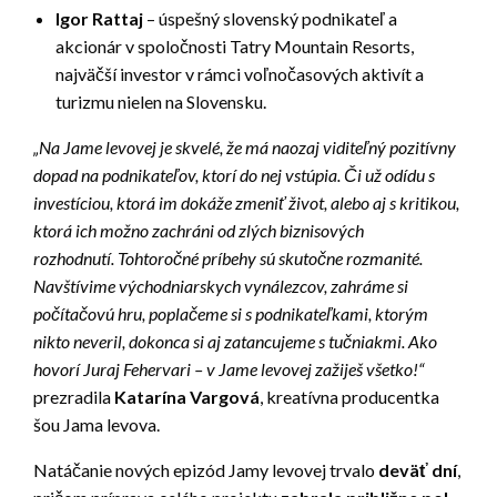
Igor Rattaj
– úspešný slovenský podnikateľ a
akcionár v spoločnosti Tatry Mountain Resorts,
najväčší investor v rámci voľnočasových aktivít a
turizmu nielen na Slovensku.
„
Na Jame levovej je skvelé, že má naozaj viditeľný pozitívny
dopad na podnikateľov, ktorí do nej vstúpia. Či už odídu s
investíciou, ktorá im dokáže zmeniť život, alebo aj s kritikou,
ktorá ich možno zachráni od zlých biznisových
rozhodnutí. Tohtoročné príbehy sú skutočne rozmanité.
Navštívime východniarskych vynálezcov, zahráme si
počítačovú hru, poplačeme si s podnikateľkami, ktorým
nikto neveril, dokonca si aj zatancujeme s tučniakmi. Ako
hovorí Juraj Fehervari – v Jame levovej zažiješ všetko!“
prezradila
Katarína Vargová
, kreatívna producentka
šou Jama levova.
Natáčanie nových epizód Jamy levovej trvalo
deväť dní
,