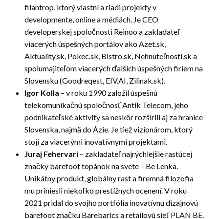
filantrop, ktorý vlastní a riadi projekty v
developmente, online a médiách. Je CEO
developerskej spoločnosti Reinoo a zakladateľ
viacerých úspešných portálov ako Azet.sk,
Aktuality.sk, Pokec.sk, Bistro.sk, Nehnuteľnosti.sk a
spolumajiteľom viacerých ďalších úspešných firiem na
Slovensku (Goodreqest, EIV.AI, Zilinak.sk).
Igor Kolla
– v roku 1990 založil úspešnú
telekomunikačnú spoločnosť Antik Telecom, jeho
podnikateľské aktivity sa neskôr rozšírili aj za hranice
Slovenska, najmä do Ázie. Je tiež vizionárom, ktorý
stojí za viacerými inovatívnymi projektami.
Juraj Fehervari
– zakladateľ najrýchlejšie rastúcej
značky barefoot topánok na svete – Be Lenka.
Unikátny produkt, globálny rast a firemná filozofia
mu priniesli niekoľko prestížnych ocenení. V roku
2021 pridal do svojho portfólia inovatívnu dizajnovú
barefoot značku Barebarics a retailovú sieť PLAN BE.