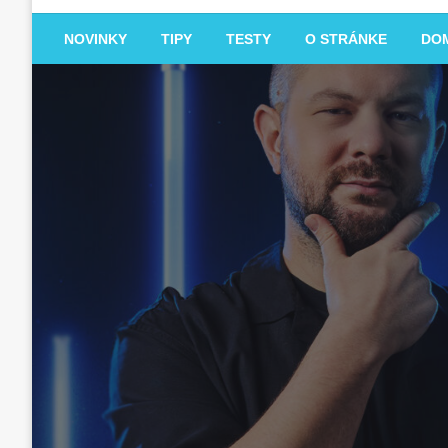
NOVINKY
TIPY
TESTY
O STRÁNKE
DO