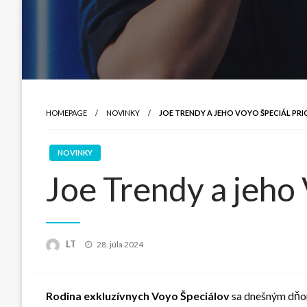
HOMEPAGE
NOVINKY
JOE TRENDY A JEHO VOYO ŠPECIÁL P
NOVINKY
Joe Trendy a jeho
Posted
LT
28. júla 2024
on
Rodina exkluzívnych Voyo Špeciálov
sa dnešným dňo