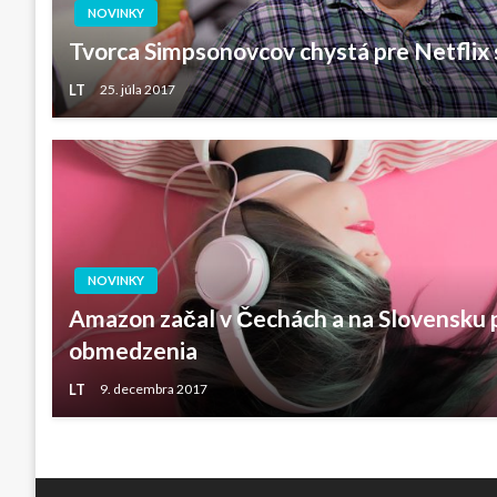
NOVINKY
Tvorca Simpsonovcov chystá pre Netflix
LT
25. júla 2017
NOVINKY
Amazon začal v Čechách a na Slovensku
obmedzenia
LT
9. decembra 2017