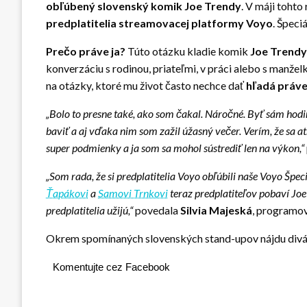
obľúbený slovenský komik
Joe Trendy
. V máji tohto
predplatitelia
streamovacej platformy Voyo
. Špeci
Prečo práve ja?
Túto otázku kladie komik
Joe Trendy
konverzáciu s rodinou, priateľmi, v práci alebo s manž
na otázky, ktoré mu život často nechce dať
hľadá práve
„
Bolo to presne také, ako som čakal. Náročné. Byť sám hodinu 
baviť a aj vďaka nim som zažil úžasný večer. Verím, že sa at
super podmienky a ja som sa mohol sústrediť len na výkon
,“
„Som rada, že si predplatitelia Voyo obľúbili naše Voyo Š
Ťapákovi
a
Samovi Trnkovi
teraz predplatiteľov pobaví Joe
predplatitelia užijú,“
povedala
Silvia Majeská
, programov
Okrem spomínaných slovenských stand-upov nájdu divá
Komentujte cez Facebook