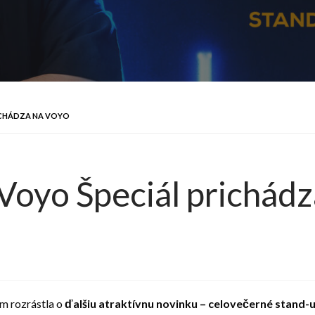
RICHÁDZA NA VOYO
 Voyo Špeciál prichád
m rozrástla o
ďalšiu atraktívnu novinku –
celovečerné stand-