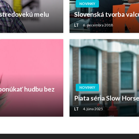
NOVINKY
 stredovekú melu
Slovenská tvorba val
LT
6. decembra 2018
 ponúkať hudbu bez
NOVINKY
Piata séria Slow Hors
LT
4. júna 2025