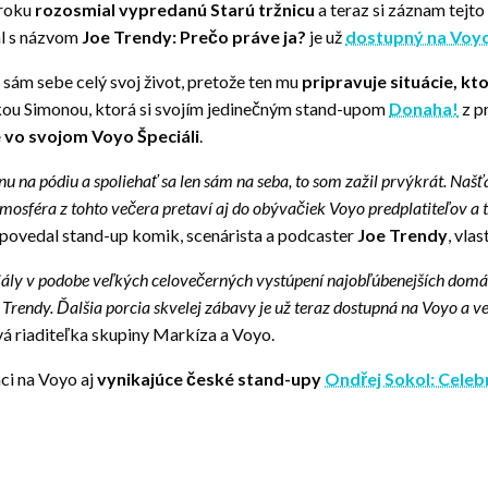
 roku
rozosmial vypredanú Starú tržnicu
a teraz si záznam tejto
ál s názvom
Joe Trendy: Prečo práve ja?
je už
dostupný na Voy
sám sebe celý svoj život, pretože ten mu
pripravuje situácie, kto
elkou Simonou, ktorá si svojím jedinečným stand-upom
Donaha!
z p
 vo svojom Voyo Špeciáli
.
na pódiu a spoliehať sa len sám na seba, to som zažil prvýkrát. Našťast
mosféra z tohto večera pretaví aj do obývačiek Voyo predplatiteľov a tí 
povedal stand-up komik, scenárista a podcaster
Joe Trendy
, vl
peciály v podobe veľkých celovečerných vystúpení najobľúbenejších do
 Trendy. Ďalšia porcia skvelej zábavy je už teraz dostupná na Voyo a v
á riaditeľka skupiny Markíza a Voyo.
ci na Voyo aj
vynikajúce české stand-upy
Ondřej Sokol: Celeb