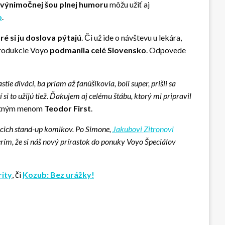
výnimočnej šou plnej humoru
môžu užiť aj
o
.
ré si ju doslova pýtajú
. Či už ide o návštevu u lekára,
rodukcie Voyo
podmanila celé Slovensko
. Odpovede
ie diváci, ba priam až fanúšikovia, boli super, prišli sa
si to užijú tiež. Ďakujem aj celému štábu, ktorý mi pripravil
astným menom
Teodor First
.
mácich stand-up komikov. Po Simone,
Jakubovi Zitronovi
erím, že si náš nový prírastok do ponuky Voyo Špeciálov
rity
, či
Kozub: Bez urážky!