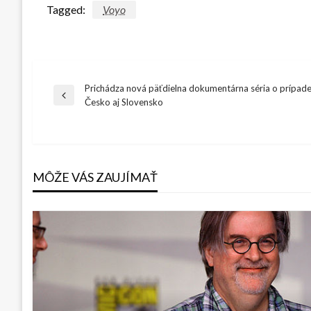
Tagged:
Voyo
Prichádza nová päťdielna dokumentárna séria o prípade
Navigácia
Previous
Česko aj Slovensko
Post
v
článku
MÔŽE VÁS ZAUJÍMAŤ