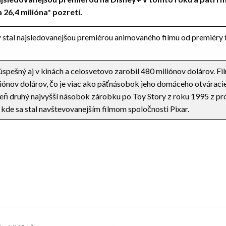
26,4 milióna* pozretí.
y
stal najsledovanejšou premiérou animovaného filmu od premiéry 
 úspešný aj v kinách a celosvetovo zarobil 480 miliónov dolárov. F
iónov dolárov, čo je viac ako päťnásobok jeho domáceho otváraci
ň druhý najvyšší násobok zárobku po Toy Story z roku 1995 z pr
, kde sa stal navštevovanejším filmom spoločnosti Pixar.