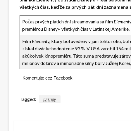
všetkých čias, keďže za prvých päť dní zaznamenala 
Počas prvých piatich dní streamovania sa film
Element
premiérou Disney+ všetkých čias v Latinskej Amerike.
Film
Elementy,
ktorý bol uvedený v júni tohto roku, bol
získal divácke hodnotenie 93 %. V USA zarobil 154 mil
akúkoľvek kinopremiéru. Táto suma predstavuje zárove
miliónov dolárov a mimoriadne silný bol v Južnej Kórei
Komentujte cez Facebook
Tagged:
Disney