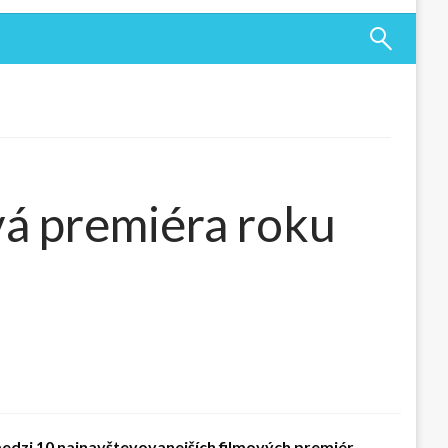
vá premiéra roku
medzi 10 najnavštevovanejších filmových premiér