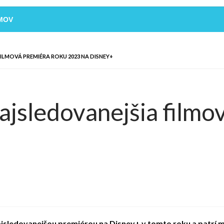
MOV
FILMOVÁ PREMIÉRA ROKU 2023 NA DISNEY+
najsledovanejšia filmo
najsledovanejšou premiérou na Disney+ v tomto roku a patrí 