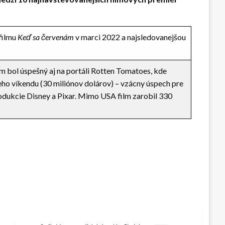
filmu
Keď sa červenám
v marci 2022 a najsledovanejšou
ilm bol úspešný aj na portáli Rotten Tomatoes, kde
eho víkendu (30 miliónov dolárov) – vzácny úspech pre
odukcie Disney a Pixar. Mimo USA film zarobil 330