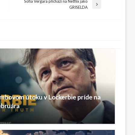
Sofía Vergara přichází na Netflix jako
Next
GRISELDA
Post
ombovom útoku v Lockerbie príde na
ebruára