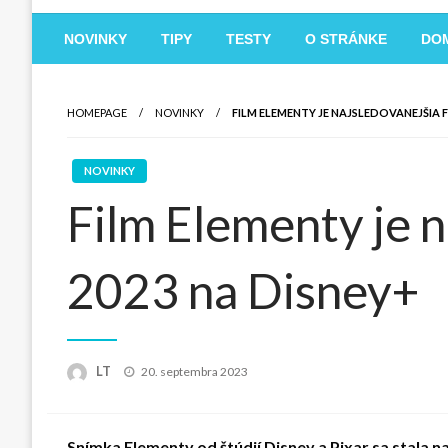
NOVINKY
TIPY
TESTY
O STRÁNKE
DO
HOMEPAGE
NOVINKY
FILM ELEMENTY JE NAJSLEDOVANEJŠIA 
NOVINKY
Film Elementy je 
2023 na Disney+
Posted
LT
20. septembra 2023
on
Snímka Elementy od štúdií Disney a Pixar sa stala 