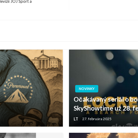
evízií JOJ Šport a
NOVINKY
Očakávaný seriál o b
SkyShowtime už 28. f
LT
27. februára 2025