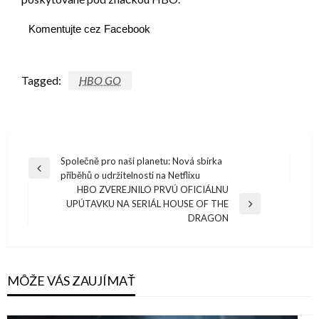
Komentujte cez Facebook
Tagged:
HBO GO
Navigácia
Společně pro naši planetu: Nová sbírka
Previous
příběhů o udržitelnosti na Netflixu
v
Post
HBO ZVEREJNILO PRVÚ OFICIÁLNU
článku
UPÚTAVKU NA SERIÁL HOUSE OF THE
Next
DRAGON
Post
MÔŽE VÁS ZAUJÍMAŤ