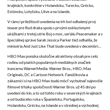
krajinách, konkrétne v Holandsku, Turecku, Grécku,
Estónsku, Lotyšsku, Litve a na Islande.
V rámci príležitosti uvedenia na trh bol odhalený prvý
teaser pre Rod draka spolu s prvými exkluzívnymi
ukážkami z tretej série Boj o moc, seriálu Peacemaker a v
špeciálnej správe Sarah Jessica Parker tiež odhalila, že
miniséria And Just Like That bude uvedená v decembri…
HBO Max ponúka skutočne atraktívny obsah pre celú
rodinu od piatich populárnych mediálnych značiek
koncernu WarnerMedia: Warner Bros., HBO, Max
Originals, DC a Cartoon Network. Fanúšikovia a
zákazníci si na HBO Max budú môcť vychutnať najnovšie
filmové trháky spoločnosti Warner Bros. už 45 dní po
uvedení do kín, a to od tohto roku v severských krajinách
a od budúceho roka v Španielsku, Portugalsku,
Holandsku, Grécku, na Islande a v strednej a východnej