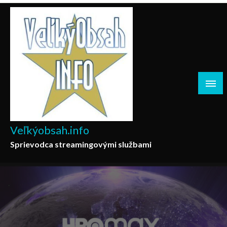
Skip
to
content
Veľkýobsah.info
Sprievodca streamingovými službami