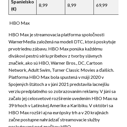
Španielsko
8,99
8,99
69,99
(
€)
HBO Max
HBO Max je streamovacia platforma spoločnosti
WarnerMedia založená na modeli DTC, ktorá poskytuje
prvotriednu zábavu. HBO Max ponúka každému
divákovi pestrú sériu príbehov z tvorby slávnych
značiek, ako sú HBO, Warner Bros., DC, Cartoon
Network, Adult Swim, Turner Classic Movies a ďalších.
Platforma HBO Max bola spustená v máji 2020 v
Spojených štátoch a v júni 2021 predstavila lacnejšiu
verziu predplatného so zobrazovaním reklamy. V júni sa
začalo jej celosvetové rozšírenie uvedením HBO Max na
39 trhoch v Latinskej Amerike a Karibiku. V októbri sa
HBO Max rozšíri aj na európsky trh a v 20 krajinách
začne postupne nahrádzať streamovacie služby
poskytované pod značkou HBO.