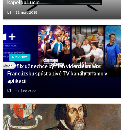
kapelou Lucie
LT
18. mája 2018
NOVINKY
Netflix už nechce byť len videotéka. Vo
Francúzsku spúšťa živé TV kanály priamo v
aplikácii
LT
21. júna 2026