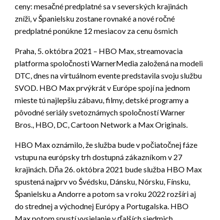
ceny: mesačné predplatné sa v severských krajinách
zníži, v Španielsku zostane rovnaké a nové ročné
predplatné ponúkne 12 mesiacov za cenu ôsmich
Praha, 5. októbra 2021 – HBO Max, streamovacia
platforma spoločnosti WarnerMedia založená na modeli
DTC, dnes na virtuálnom evente predstavila svoju službu
SVOD. HBO Max prvýkrát v Európe spojí na jednom
mieste tú najlepšiu zábavu, filmy, detské programy a
pôvodné seriály svetoznámych spoločností Warner
Bros., HBO, DC, Cartoon Network a Max Originals.
HBO Max oznámilo, že služba bude v počiatočnej fáze
vstupu na európsky trh dostupná zákazníkom v 27
krajinách. Dňa 26. októbra 2021 bude služba HBO Max
spustená najprv vo Švédsku, Dánsku, Nórsku, Fínsku,
Španielsku a Andorre a potom sa v roku 2022 rozšíri aj
do strednej a východnej Európy a Portugalska. HBO
Max potom spustí vysielanie v ďalších siedmich