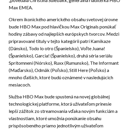
„povedala Christina Sulebakk, generálna riaditeľka HBO
Max EMEA.
Okrem ikonického amerického obsahu svetovej úrovne
bude HBO Max pod hlavičkou Max Originals ponúkať
hodiny zábavy od najlepších európskych tvorcov. Medzi
pripravované tituly v tejto kategórii patrí Kamikaze
(Dánsko), Todo lo otro (Španielsko), Voľte Juana!
(Španielsko), Garcia! (Španielsko), druhá séria seriálu
Sprítomnení (Nórsko), Ruxx (Rumunsko), The Informant
(Maďarsko), Odmäk (Poľsko), Still Here (Poľsko) a
mnoho ďalších, ktoré budú oznámené v nasledujúcich
mesiacoch.
Služba HBO Max bude spustená na novej globálnej
technologickej platforme, ktorá užívateľom prinesie
lepší zážitok zo streamovania vďaka novým funkciám a
vlastnostiam, ktoré umožnia ponúkanie obsahu
prispôsobeného priamo jednotlivým užívateľom