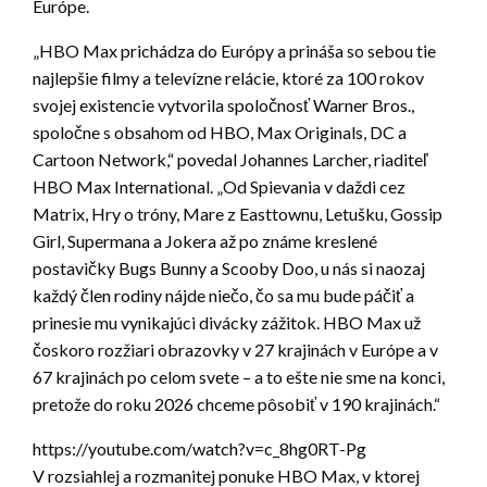
Európe.
„HBO Max prichádza do Európy a prináša so sebou tie
najlepšie filmy a televízne relácie, ktoré za 100 rokov
svojej existencie vytvorila spoločnosť Warner Bros.,
spoločne s obsahom od HBO, Max Originals, DC a
Cartoon Network,“ povedal Johannes Larcher, riaditeľ
HBO Max International. „Od Spievania v daždi cez
Matrix, Hry o tróny, Mare z Easttownu, Letušku, Gossip
Girl, Supermana a Jokera až po známe kreslené
postavičky Bugs Bunny a Scooby Doo, u nás si naozaj
každý člen rodiny nájde niečo, čo sa mu bude páčiť a
prinesie mu vynikajúci divácky zážitok. HBO Max už
čoskoro rozžiari obrazovky v 27 krajinách v Európe a v
67 krajinách po celom svete – a to ešte nie sme na konci,
pretože do roku 2026 chceme pôsobiť v 190 krajinách.“
https://youtube.com/watch?v=c_8hg0RT-Pg
V rozsiahlej a rozmanitej ponuke HBO Max, v ktorej