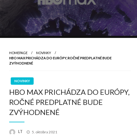
HOMEPAGE
NOVINKY
HBO MAX PRICHÁDZA DO EURÓPY, ROČNÉ PREDPLATNÉ BUDE
ZVÝHODNENÉ
NOVINKY
HBO MAX PRICHÁDZA DO EURÓPY,
ROČNÉ PREDPLATNÉ BUDE
ZVÝHODNENÉ
Posted
LT
5. októbra 2021
on