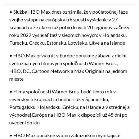
• Služba HBO Max dnes oznámila, že v počiatočnej fáze
svojho vstupu na európsky trh spustí vysielanie v 27
krajinách a že okrem už potvrdených 20 regiónov začne v
roku 2022 vysielať tiež v siedmich nových: v Holandsku,
Turecku, Grécku, Estónsku, Lotyšsku, Litve a na Islande
• HBO Max prvýkrát v Európe ponúkne zábavu z dielní
svetoznámych filmových spoločností Warner Bros.,
HBO, DC, Cartoon Network a Max Originals na jednom
mieste
• Filmy spoločnosti Warner Bros. budú tento rok v
severských krajinách a budúci rok v Španielsku,
Portugalsku, Holandsku, Grécku, na Islande a v strednej a
východnej Európe na HBO Max k dispozícii už 45 dní po
uvedení do kín
• HBO Max ponúkne svojim zákazníkom vynikajúce