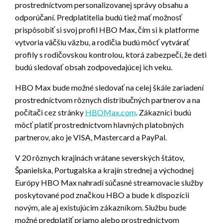
prostredníctvom personalizovanej správy obsahu a
odporúčaní. Predplatitelia budú tiež mať možnosť
prispôsobiť si svoj profil HBO Max, čím si k platforme
vytvoria väčšiu väzbu, a rodičia budú môcť vytvárať
profily s rodičovskou kontrolou, ktorá zabezpečí, že deti
budú sledovať obsah zodpovedajúcej ich veku.
HBO Max bude možné sledovať na celej škále zariadení
prostredníctvom rôznych distribučných partnerov a na
počítači cez stránky
HBOMax.com
. Zákazníci budú
môcť platiť prostredníctvom hlavných platobných
partnerov, ako je VISA, Mastercard a PayPal.
V 20 rôznych krajinách vrátane severských štátov,
Španielska, Portugalska a krajín strednej a východnej
Európy HBO Max nahradí súčasné streamovacie služby
poskytované pod značkou HBO a bude k dispozícii
novým, ale aj existujúcim zákazníkom. Službu bude
možné predplatiť priamo alebo prostredníctvom