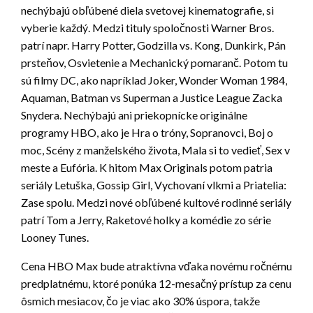
nechýbajú obľúbené diela svetovej kinematografie, si
vyberie každý. Medzi tituly spoločnosti Warner Bros.
patrí napr. Harry Potter, Godzilla vs. Kong, Dunkirk, Pán
prsteňov, Osvietenie a Mechanický pomaranč. Potom tu
sú filmy DC, ako napríklad Joker, Wonder Woman 1984,
Aquaman, Batman vs Superman a Justice League Zacka
Snydera. Nechýbajú ani priekopnícke originálne
programy HBO, ako je Hra o tróny, Sopranovci, Boj o
moc, Scény z manželského života, Mala si to vedieť, Sex v
meste a Eufória. K hitom Max Originals potom patria
seriály Letuška, Gossip Girl, Vychovaní vlkmi a Priatelia:
Zase spolu. Medzi nové obľúbené kultové rodinné seriály
patrí Tom a Jerry, Raketové holky a komédie zo série
Looney Tunes.
Cena HBO Max bude atraktívna vďaka novému ročnému
predplatnému, ktoré ponúka 12-mesačný prístup za cenu
ôsmich mesiacov, čo je viac ako 30% úspora, takže