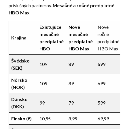
príslušných partnerov.
Mesačné a ročné predplatné
HBO Max
Existujúce
Nové
Nové
mesačné
mesačné
ročné
Krajina
predplatné
predplatné
predplatné
HBO
HBO Max
HBO Max
Švédsko
109
89
699
(SEK)
Nórsko
109
89
699
(NOK)
Dánsko
99
79
599
(DKK)
Fínsko (€)
10,95
8,99
69,99