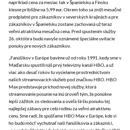
napríklad cena za mesiac tak v Španielsku a Fínsku
klesne približne na 5,99 eur. Okrem toho sa zníži mesačné
predplatné pre zákazníkov v severských krajinách a pre
zákazníkov v Španielsku zostane zachovaná už teraz
veľmi atraktívna mesačná cena. Pred spustením služby
26. októbra budú navyše oznámené špeciálne uvítacie
ponuky pre nových zákazníkov.
„Fanúšikov v Európe bavíme už od roku 1991, kedy sme v
Maďarsku spustili náš prvý televízny kanál HBO, a už
viac ako desať rokov tu vysielame prostredníctvom
našich streamovacích služieb pod značkou HBO. HBO
Max predstavuje príchod novej služby, ktorá
streamovanie posunie na inú úroveň tým, že ponúkne
lepší zážitok zo sledovania a oveľa širšiu ponuku tej
najlepšej zábavy pre celú rodinu za veľmi atraktívnu
cenu. Sme radi, že spúšťame HBO Max v Európe, kde si
ho budú môcť vychutnať naši fanúšikovia a zákazníci,