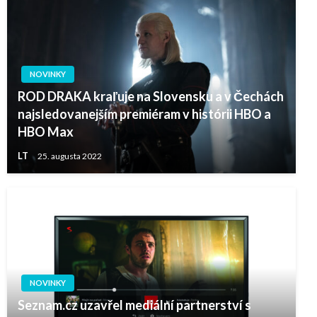
NOVINKY
ROD DRAKA kraľuje na Slovensku a v Čechách
najsledovanejším premiéram v histórii HBO a
HBO Max
LT
25. augusta 2022
NOVINKY
Seznam.cz uzavřel mediální partnerství s