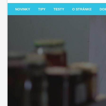
NOVINKY
TIPY
TESTY
O STRÁNKE
DO