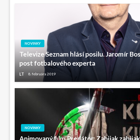
NOVINKY
Televize Seznam hlásí posilu. Jaromír Bo
post fotbalového experta
LT
8. februára 2019
NOVINKY
Animovaný film Predátor: Zabijak zabija