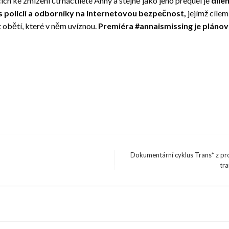
h ke zmizení čtrnáctileté Anny a stejně jako jeho prequel je
díle
 policií a odborníky na internetovou bezpečnost,
jejímž cíle
 obětí, které v něm uvíznou.
Premiéra #annaismissing je plánovan
Dokumentární cyklus Trans* z prod
Next
tra
Post