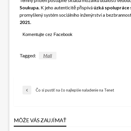
Temný příběh postupně skládá mozaiku událostí vedoucíc
Soukupa.
K jeho autenticitě přispívá
úzká spolupráce s
promyšlený systém sociálního inženýrství a bezbrannost
2021.
Komentujte cez Facebook
Tagged:
Mall
Navigácia
Čo si pustiť na čo najlepšie naladenie na Tenet
Previous
Post
v
MÔŽE VÁS ZAUJÍMAŤ
článku