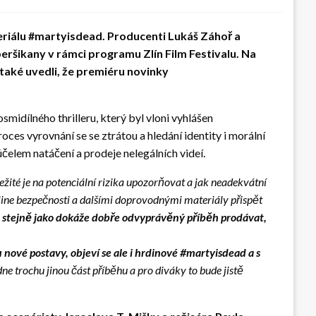
eriálu #martyisdead. Producenti Lukáš Záhoř a
eršikany v rámci programu Zlín Film Festivalu. Na
 také uvedli, že premiéru novinky
smidílného thrilleru, který byl vloni vyhlášen
oces vyrovnání se se ztrátou a hledání identity i morální
čelem natáčení a prodeje nelegálních videí.
žité je na potenciální rizika upozorňovat a jak neadekvátní
line bezpečnosti a dalšími doprovodnými materiály přispět
 stejně jako dokáže dobře odvyprávěný příběh prodávat,
nové postavy, objeví se ale i hrdinové #martyisdead a s
ne trochu jinou část příběhu a pro diváky to bude jistě