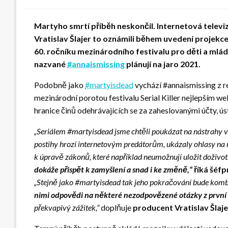
Martyho smrtí příběh neskončil. Internetová televi
Vratislav Šlajer to oznámili během uvedení projekc
60. ročníku mezinárodního festivalu pro děti a mláde
nazvané
#annaismissing
plánují na jaro 2021.
Podobně jako
#martyisdead
vychází #annaismissing z re
mezinárodní porotou festivalu Serial Killer nejlepším we
hranice činů odehrávajících se za zaheslovanými účty, ú
„Seriálem #martyisdead jsme chtěli poukázat na nástrahy vir
postihy hrozí internetovým predátorům, ukázaly ohlasy na n
k úpravě zákonů, které například neumožnují uložit doživotn
dokáže přispět k zamyšlení a snad i ke změně,“
říká šéfp
„Stejně jako #martyisdead tak jeho pokračování bude kombin
nimi odpovědi na některé nezodpovězené otázky z první 
překvapivý zážitek,“
doplňuje
producent Vratislav Šlaj