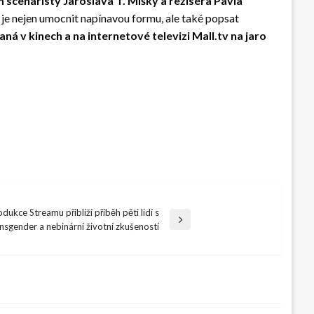
m scenáristy Jaroslava T. Mišky a režiséra Pavla
m je nejen umocnit napínavou formu, ale také popsat
á v kinech a na internetové televizi Mall.tv na jaro
ukce Streamu přiblíží příběh pěti lidí s
nsgender a nebinární životní zkušeností