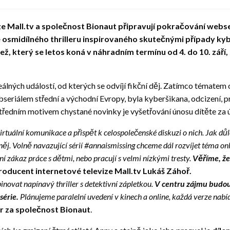
ze Mall.tv a společnost Bionaut připravují pokračování webs
e osmidílného thrilleru inspirovaného skutečnými případy kyb
ž, který se letos koná v náhradním termínu od 4. do 10. září,
álných událostí, od kterých se odvíjí fikční děj. Zatímco tématem o
bseriálem střední a východní Evropy, byla kyberšikana, odcizení, pr
středním motivem chystané novinky je vyšetřování únosu dítěte za ú
tuální komunikace a přispět k celospolečenské diskuzi o nich. Jak důle
ěj. Volně navazující sérií #annaismissing chceme dál rozvíjet téma on
í zákaz práce s dětmi, nebo pracují s velmi nízkými tresty.
Věříme, že
roducent internetové televize Mall.tv Lukáš Záhoř.
ovat napínavý thriller s detektivní zápletkou.
V centru zájmu budou 
série.
Plánujeme paralelní uvedení v kinech a online, každá verze nabíd
er za společnost Bionaut
.