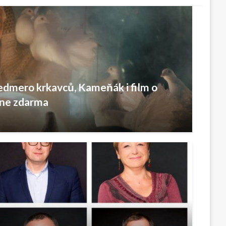
edmero krkavců, Kameňák i film o
ine zdarma