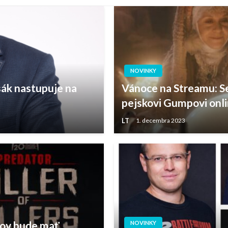
NOVINKY
sák nastupuje na
Vánoce na Streamu: S
pejskovi Gumpovi onl
LT
1. decembra 2023
kov bude mať
NOVINKY