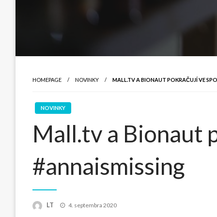
HOMEPAGE
NOVINKY
MALL.TV A BIONAUT POKRAČUJÍ VE SPO
NOVINKY
Mall.tv a Bionaut p
#annaismissing
Posted
LT
4. septembra 2020
on