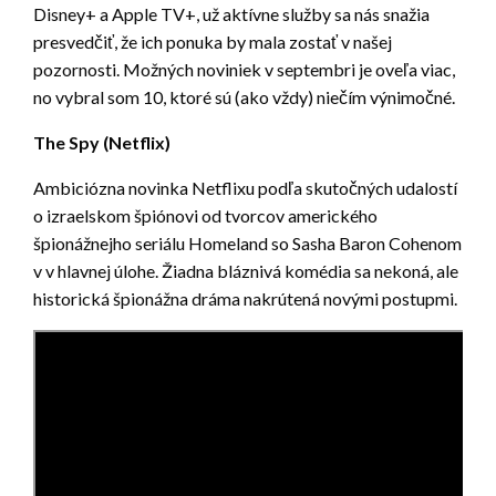
Disney+ a Apple TV+, už aktívne služby sa nás snažia
presvedčiť, že ich ponuka by mala zostať v našej
pozornosti. Možných noviniek v septembri je oveľa viac,
no vybral som 10, ktoré sú (ako vždy) niečím výnimočné.
The Spy (Netflix)
Ambiciózna novinka Netflixu podľa skutočných udalostí
o izraelskom špiónovi od tvorcov amerického
špionážnejho seriálu Homeland so Sasha Baron Cohenom
v v hlavnej úlohe. Žiadna bláznivá komédia sa nekoná, ale
historická špionážna dráma nakrútená novými postupmi.