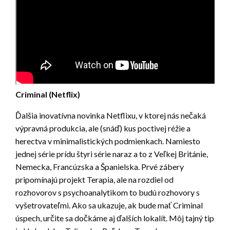
Criminal (Netflix)
Ďalšia inovatívna novinka Netflixu, v ktorej nás nečaká
výpravná produkcia, ale (snáď) kus poctivej réžie a
herectva v minimalistických podmienkach. Namiesto
jednej série prídu štyri série naraz a to z Veľkej Británie,
Nemecka, Francúzska a Španielska. Prvé zábery
pripomínajú projekt Terapia, ale na rozdiel od
rozhovorov s psychoanalytikom to budú rozhovory s
vyšetrovateľmi. Ako sa ukazuje, ak bude mať Criminal
úspech, určite sa dočkáme aj ďalších lokalít. Môj tajný tip