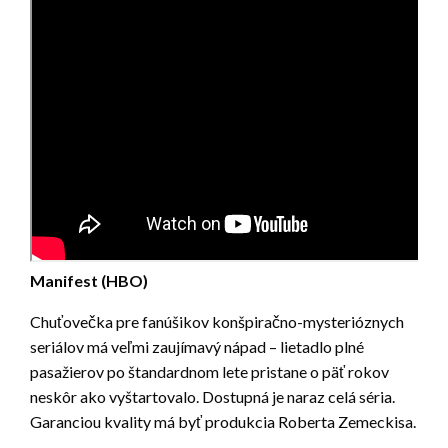
Manifest (HBO)
Chuťovečka pre fanúšikov konšpiračno-mysterióznych
seriálov má veľmi zaujímavý nápad – lietadlo plné
pasažierov po štandardnom lete pristane o päť rokov
neskôr ako vyštartovalo. Dostupná je naraz celá séria.
Garanciou kvality má byť produkcia Roberta Zemeckisa.