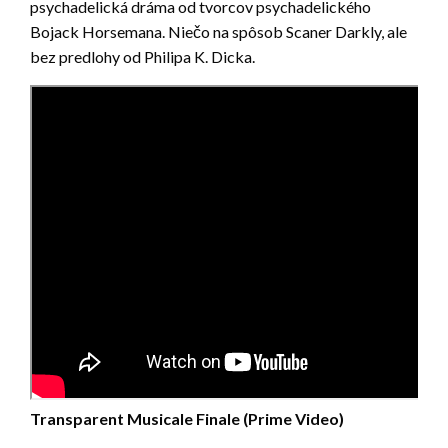
psychadelická dráma od tvorcov psychadelického
Bojack Horsemana. Niečo na spôsob Scaner Darkly, ale
bez predlohy od Philipa K. Dicka.
Transparent Musicale Finale (Prime Video)