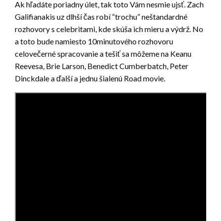
Ak hľadáte poriadny úlet, tak toto Vám nesmie ujsť. Zach
Galifianakis uz dlhší čas robí “trochu” neštandardné
rozhovory s celebritami, kde skúša ich mieru a výdrž. No
a toto bude namiesto 10minutového rozhovoru
celovečerné spracovanie a tešiť sa môžeme na Keanu
Reevesa, Brie Larson, Benedict Cumberbatch, Peter
Dinckdale a ďalší a jednu šialenú Road movie.