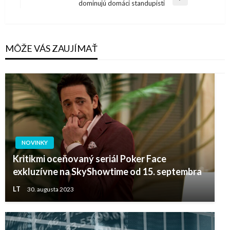
článku
Next
dominujú domáci standupisti
Post
MÔŽE VÁS ZAUJÍMAŤ
NOVINKY
Kritikmi oceňovaný seriál Poker Face
exkluzívne na SkyShowtime od 15. septembra
LT
30. augusta 2023