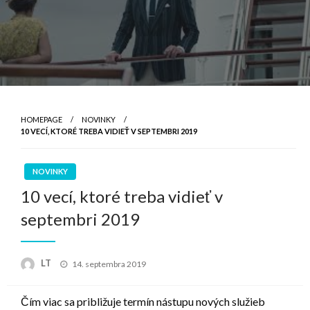
HOMEPAGE
NOVINKY
10 VECÍ, KTORÉ TREBA VIDIEŤ V SEPTEMBRI 2019
NOVINKY
10 vecí, ktoré treba vidieť v
septembri 2019
Posted
LT
14. septembra 2019
on
Čím viac sa približuje termín nástupu nových služieb