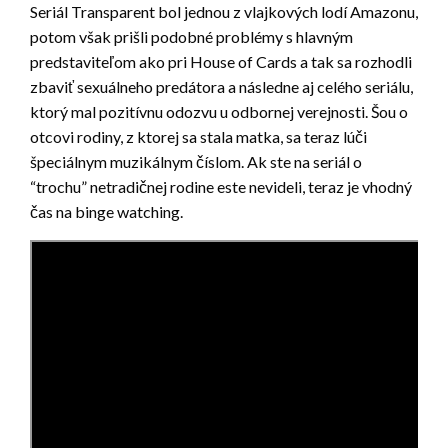
Seriál Transparent bol jednou z vlajkových lodí Amazonu,
potom však prišli podobné problémy s hlavným
predstaviteľom ako pri House of Cards a tak sa rozhodli
zbaviť sexuálneho predátora a následne aj celého seriálu,
ktorý mal pozitívnu odozvu u odbornej verejnosti. Šou o
otcovi rodiny, z ktorej sa stala matka, sa teraz lúči
špeciálnym muzikálnym číslom. Ak ste na seriál o
“trochu” netradičnej rodine este nevideli, teraz je vhodný
čas na binge watching.