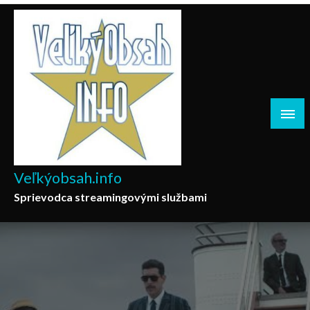
Skip
to
content
Veľkýobsah.info
Sprievodca streamingovými službami