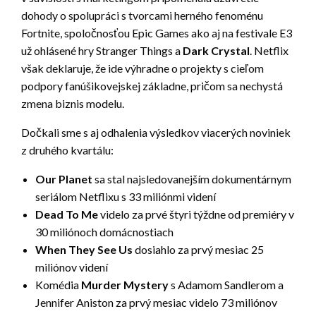
dohody o spolupráci s tvorcami herného fenoménu
Fortnite, spoločnosťou Epic Games ako aj na festivale E3
už ohlásené hry Stranger Things a
Dark Crystal
. Netflix
však deklaruje, že ide výhradne o projekty s cieľom
podpory fanúšikovejskej základne, pričom sa nechystá
zmena biznis modelu.
Dočkali sme s aj odhalenia výsledkov viacerých noviniek
z druhého kvartálu:
Our Planet
sa stal najsledovanejším dokumentárnym
seriálom Netflixu s 33 miliónmi videní
Dead To Me
videlo za prvé štyri týždne od premiéry v
30 miliónoch domácnostiach
When They See Us
dosiahlo za prvý mesiac 25
miliónov videní
Komédia
Murder Mystery
s Adamom Sandlerom a
Jennifer Aniston za prvý mesiac videlo 73 miliónov