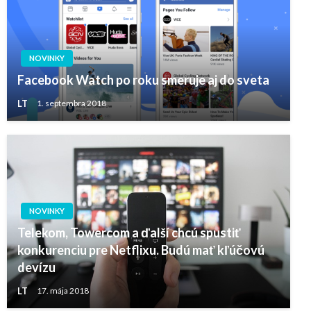
NOVINKY
Facebook Watch po roku smeruje aj do sveta
LT
1. septembra 2018
NOVINKY
Telekom, Towercom a ďalší chcú spustiť
konkurenciu pre Netflixu. Budú mať kľúčovú
devízu
LT
17. mája 2018