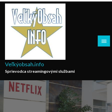
Skip
to
content
Veľkýobsah.info
Sprievodca streamingovými službami