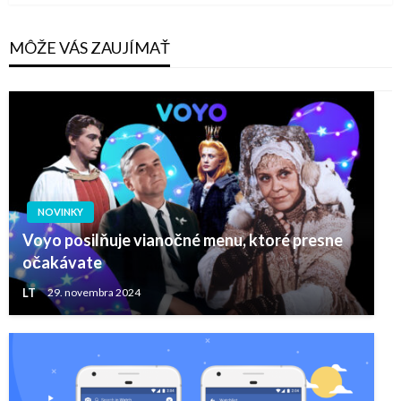
MÔŽE VÁS ZAUJÍMAŤ
NOVINKY
Voyo posilňuje vianočné menu, ktoré presne
očakávate
LT
29. novembra 2024