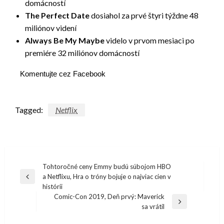
domácností
The Perfect Date
dosiahol za prvé štyri týždne 48
miliónov videní
Always Be My Maybe
videlo v prvom mesiaci po
premiére 32 miliónov domácností
Komentujte cez Facebook
Tagged:
Netflix
Navigácia
Tohtoročné ceny Emmy budú súbojom HBO
a Netflixu, Hra o tróny bojuje o najviac cien v
v
Previous
histórii
Post
článku
Comic-Con 2019, Deň prvý: Maverick
Next
sa vrátil
Post