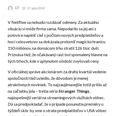
Posted
LT
17. júla 2019
on
V Netflixe sa nebudú rozdávať odmeny. Za aktuálnu
situáciu si môže firma sama. Nepodarilo sa jej ani z
polovice naplniť cieľ s počtom nových predplatiteľov a
hoci celosvetovo sa dokázala prelomiť magickú hranicu
150 miliónov, na domácom trhu stratil 126 tisíc duší.
Priznáva tiež, že očakávaný rast bol spomalený hlavne na
tých trhoch, kde v uplynulom období zvyšovali ceny.
V oficiálnej správe akcionárom za druhý kvartál vedenie
spoločnosti tiež uviedlo, že dôvodom je menej
atraktívnych noviniek. To najzaujímavejšie totiž prišlo až
na začiatku júla – tretia séria
Stranger Things
,
najúspešnejší seriál na streamingových službách vôbec.
Dá sa predpokladať, že v prípade posunutia premiéry o
týždeň skôr by sme o strate predplatiteľov v USA vôbec