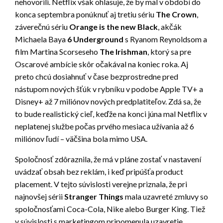
nehovorili. Netflix však ohlasuje, že by mal v období do
konca septembra ponúknuť aj tretiu sériu
The Crown
,
záverečnú sériu
Orange is the new Black
, akčák
Michaela Baya
6 Underground
s Ryanom Reynoldsom a
film Martina Scorseseho
The Irishman
, ktorý sa pre
Oscarové ambície skôr očakával na koniec roka. Aj
preto chcú dosiahnuť v čase bezprostredne pred
nástupom nových šťúk v rybníku v podobe Apple TV+ a
Disney+ až 7 miliónov nových predplatiteľov. Zdá sa, že
to bude realistický cieľ, keďže na konci júna mal Netflix v
neplatenej službe počas prvého mesiaca užívania až 6
miliónov ľudí – väčšina bola mimo USA.
Spoločnosť zdôraznila, že má v pláne zostať v nastavení
uvádzať obsah bez reklám, i keď pripúšťa product
placement. V tejto súvislosti verejne priznala, že pri
najnovšej sérii
Stranger Things
mala uzavreté zmluvy so
spoločnosťami Coca-Cola, Nike alebo Burger King. Tiež
v súvislosti s marketingom pripomenula uzavretie