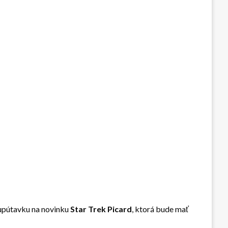
j upútavku na novinku
Star Trek Picard
, ktorá bude mať