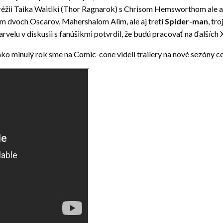
réžii Taika Waitiki (Thor Ragnarok) s Chrisom Hemsworthom ale 
om dvoch Oscarov, Mahershalom Alim, ale aj tretí
Spider-man
, tr
elu v diskusii s fanúšikmi potvrdil, že budú pracovať na ďalších 
ako minulý rok sme na Comic-cone videli trailery na nové sezóny c