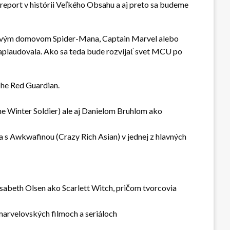
 report v histórii Veľkého Obsahu a aj preto sa budeme
 novým domovom Spider-Mana, Captain Marvel alebo
 aplaudovala. Ako sa teda bude rozvíjať svet MCU po
The Red Guardian.
e Winter Soldier) ale aj Danielom Bruhlom ako
s Awkwafinou (Crazy Rich Asian) v jednej z hlavných
sabeth Olsen ako Scarlett Witch, pričom tvorcovia
 marvelovských filmoch a seriáloch