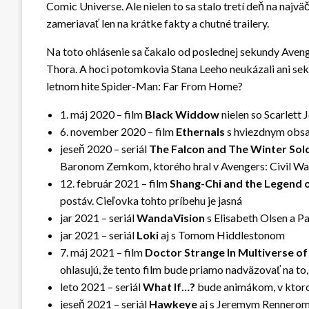
Comic Universe. Ale nielen to sa stalo tretí deň na naj
zameriavať len na krátke fakty a chutné trailery.
Na toto ohlásenie sa čakalo od poslednej sekundy Ave
Thora. A hoci potomkovia Stana Leeho neukázali ani sek
letnom hite Spider-Man: Far From Home?
1. máj 2020 – film
Black Widdow
nielen so Scarlett
6. november 2020 – film
Ethernals
s hviezdnym obsa
jeseň 2020 – seriál
The Falcon and The Winter Sol
Baronom Zemkom, ktorého hral v Avengers: Civil Wa
12. február 2021 – film
Shang-Chi and the Legend o
postáv. Cieľovka tohto príbehu je jasná
jar 2021 – seriál
WandaVision
s Elisabeth Olsen a 
jar 2021 – seriál
Loki
aj s Tomom Hiddlestonom
7. máj 2021 – film
Doctor Strange In Multiverse o
ohlasujú, že tento film bude priamo nadväzovať na to,
leto 2021 – seriál
What If…?
bude animákom, v ktorom
jeseň 2021 – seriál
Hawkeye
aj s Jeremym Rennerom.