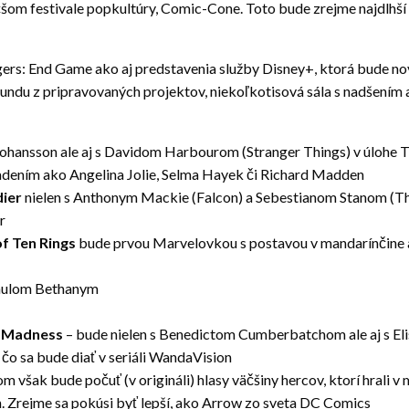
väčšom festivale popkultúry, Comic-Cone. Toto bude zrejme najdlhší
ngers: End Game ako aj predstavenia služby Disney+, ktorá bude
undu z pripravovaných projektov, niekoľkotisová sála s nadšením
 Johansson ale aj s Davidom Harbourom (Stranger Things) v úlohe 
dením ako Angelina Jolie, Selma Hayek či Richard Madden
dier
nielen s Anthonym Mackie (Falcon) a Sebestianom Stanom (Th
r
f Ten Rings
bude prvou Marvelovkou s postavou v mandarínčine a 
Paulom Bethanym
f Madness
– bude nielen s Benedictom Cumberbatchom ale aj s Eli
 čo sa bude diať v seriáli WandaVision
 však bude počuť (v origináli) hlasy väčšiny hercov, ktorí hrali v
 Zrejme sa pokúsi byť lepší, ako Arrow zo sveta DC Comics