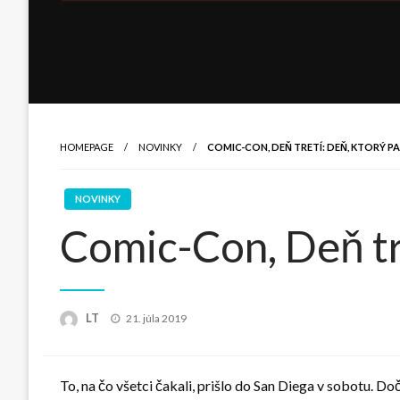
HOMEPAGE
NOVINKY
COMIC-CON, DEŇ TRETÍ: DEŇ, KTORÝ P
NOVINKY
Comic-Con, Deň tre
Posted
LT
21. júla 2019
on
To, na čo všetci čakali, prišlo do San Diega v sobotu. D