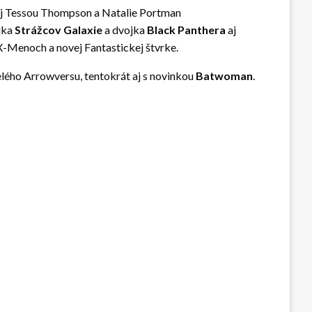
aj Tessou Thompson a Natalie Portman
ojka
Strážcov Galaxie
a dvojka
Black Panthera
aj
X-Menoch a novej Fantastickej štvrke.
elého Arrowversu, tentokrát aj s novinkou
Batwoman
.