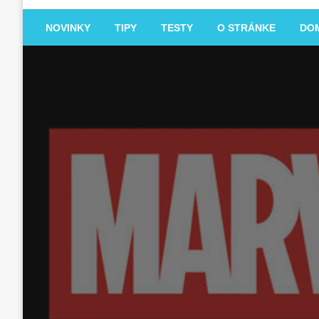
NOVINKY
TIPY
TESTY
O STRÁNKE
DO