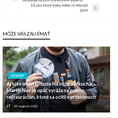
nastupuje na post fotbalového experta
v
Post
10 vecí, ktoré treba vidieť vo februári
článku
Next
2019
Post
MÔŽE VÁS ZAUJÍMAŤ
NOVINKY
Aj túto jeseň to bude Na nože: Šéfkuchár
Martin Novák opäť vyráža na pomoc
reštauráciám, ktoré sa ocitli v problémoch
LT
20. augusta 2023