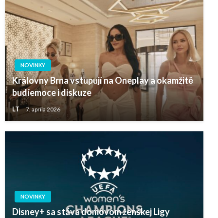
NOVINKY
Královny Brna vstupují na Oneplay a okamžitě
budíemoce i diskuze
LT
7. apríla 2026
NOVINKY
Disney+ sa stáva domovom ženskej Ligy