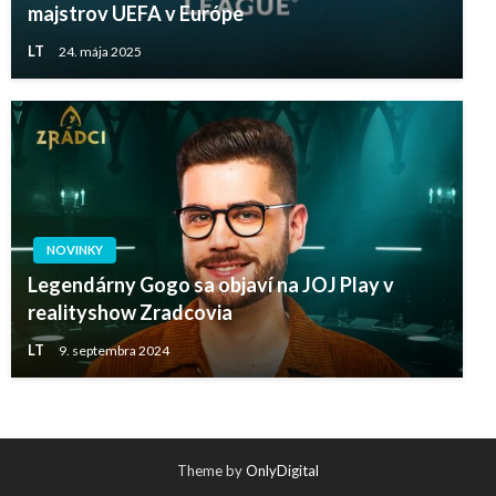
majstrov UEFA v Európe
LT
24. mája 2025
NOVINKY
Legendárny Gogo sa objaví na JOJ Play v
realityshow Zradcovia
LT
9. septembra 2024
Theme by
OnlyDigital