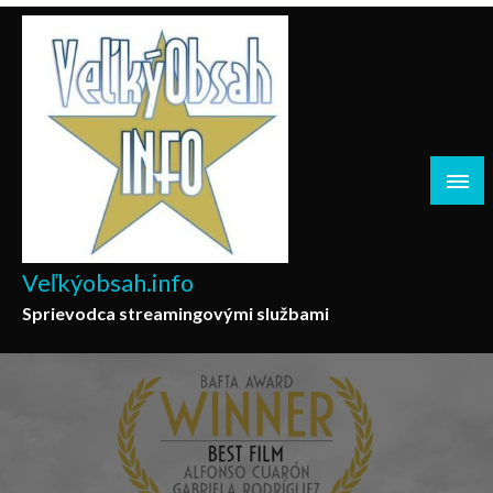
Skip
to
content
Veľkýobsah.info
Sprievodca streamingovými službami