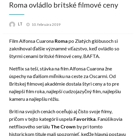
Roma ovládlo britské filmové ceny
Posted
LT
10. februára 2019
on
Film Alfonsa Cuarona
Roma
po Zlatých glóbusoch si
zaknihoval ďalšie významné víťazstvo, keď ovládlo so
štyrmi cenami britské filmové ceny, BAFTA.
Netflix sa teší, stávka na film Alfonsa Cuarona žne
úspechy na ďalšom míľniku na ceste za Oscarmi. Od
Britskej filmovej akadémie dostala štyri ceny a to pre
najlepší film roka, najlepší cudzojazyčný film, najlepšiu
kameru a najlepšiu réžiu.
Briti na svojich cenách oceňujú aj čisto svoje filmy,
pričom v tejto kategórii uspela
Favoritka
. Fanúšikovia
netflixového seriálu
The Crown
by pri tomto
historickom titule mali spozornieť, keďže hlavnú postavu