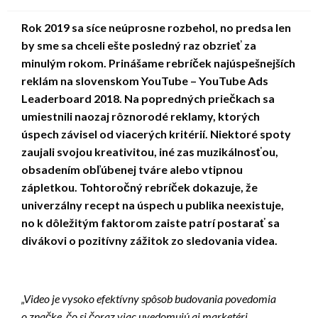
on
Rok 2019 sa síce neúprosne rozbehol, no predsa len
by sme sa chceli ešte posledný raz obzrieť za
minulým rokom. Prinášame rebríček najúspešnejších
reklám na slovenskom YouTube – YouTube Ads
Leaderboard 2018. Na popredných priečkach sa
umiestnili naozaj rôznorodé reklamy, ktorých
úspech závisel od viacerých kritérií. Niektoré spoty
zaujali svojou kreativitou, iné zas muzikálnosťou,
obsadením obľúbenej tváre alebo vtipnou
zápletkou. Tohtoročný rebríček dokazuje, že
univerzálny recept na úspech u publika neexistuje,
no k dôležitým faktorom zaiste patrí postarať sa
divákovi o pozitívny zážitok zo sledovania videa.
„Video je vysoko efektívny spôsob budovania povedomia
o značke, čo si čoraz viac uvedomujú aj marketéri.