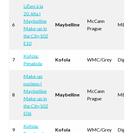
Líčení á la
20. léta I
Maybelline
McCann
6
Maybelline
METS
Make-up in
Prague
the City S02
E10
Kofola:
7
Kofola
WMC/Grey
Digilin
Penakula
Make-up
poslepu I
Maybelline
McCann
8
Maybelline
METS
Make-up in
Prague
the City S02
E06
Kofola:
9
Kofola
WMC/Grey
Digilin