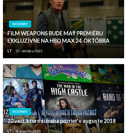
NOVINKY
FILM WEAPONS BUDE MAŤ PREMIÉRU
EXKLUZÍVNE NA HBO MAX 24. OKTÓBRA
LT
17. októbra 2025
NOVINKY
10 vecí, ktoré si treba pozrieť v auguste 2018
LT
4. augusta 2018