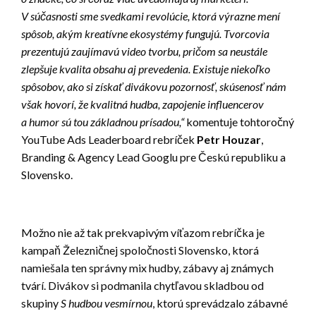
V súčasnosti sme svedkami revolúcie, ktorá výrazne mení
spôsob, akým kreatívne ekosystémy fungujú. Tvorcovia
prezentujú zaujímavú video tvorbu, pričom sa neustále
zlepšuje kvalita obsahu aj prevedenia. Existuje niekoľko
spôsobov, ako si získať divákovu pozornosť, skúsenosť nám
však hovorí, že kvalitná hudba, zapojenie influencerov
a humor sú tou základnou prísadou,“
komentuje tohtoročný
YouTube Ads Leaderboard rebríček
Petr Houzar
,
Branding & Agency Lead Googlu pre Českú republiku a
Slovensko.
Možno nie až tak prekvapivým víťazom rebríčka je
kampaň Železničnej spoločnosti Slovensko, ktorá
namiešala ten správny mix hudby, zábavy aj známych
tvárí. Divákov si podmanila chytľavou skladbou od
skupiny
S hudbou vesmírnou
, ktorú sprevádzalo zábavné