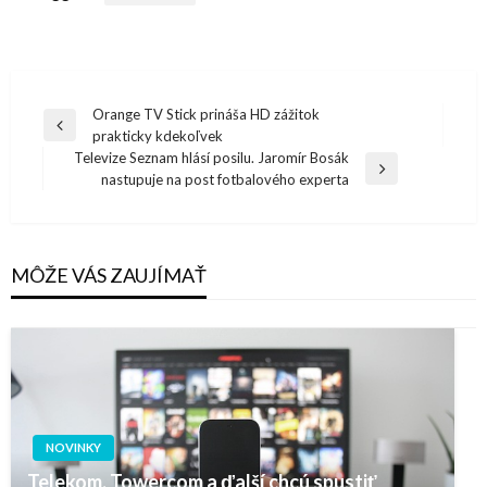
Navigácia
Orange TV Stick prináša HD zážitok
Previous
prakticky kdekoľvek
v
Post
Televize Seznam hlásí posilu. Jaromír Bosák
článku
Next
nastupuje na post fotbalového experta
Post
MÔŽE VÁS ZAUJÍMAŤ
NOVINKY
Telekom, Towercom a ďalší chcú spustiť