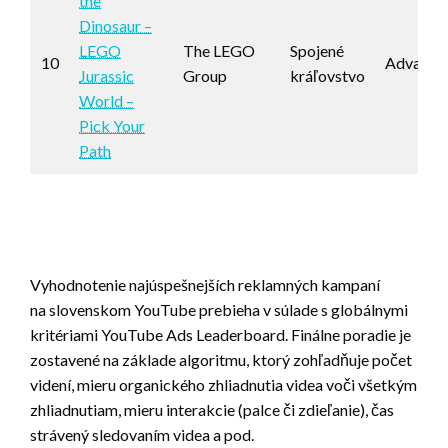
the
Dinosaur –
LEGO
The LEGO
Spojené
10
Advance
Jurassic
Group
kráľovstvo
World –
Pick Your
Path
Vyhodnotenie najúspešnejších reklamných kampaní
na
slovenskom YouTube prebieha v
súlade s
globálnymi
kritériami YouTube Ads Leaderboard. Finálne poradie je
zostavené na
základe algoritmu, ktorý zohľadňuje počet
videní, mieru organického zhliadnutia videa voči všetkým
zhliadnutiam, mieru interakcie (palce či zdieľanie), čas
strávený sledovaním videa a
pod.