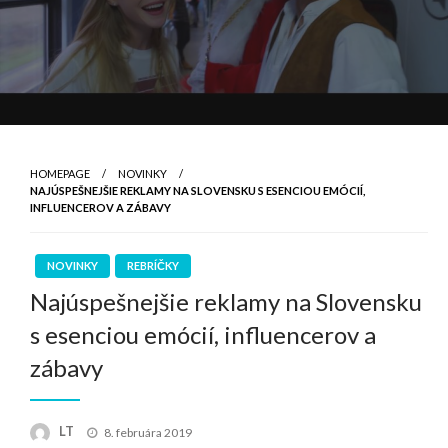
HOMEPAGE
NOVINKY
NAJÚSPEŠNEJŠIE REKLAMY NA SLOVENSKU S ESENCIOU EMÓCIÍ,
INFLUENCEROV A ZÁBAVY
NOVINKY
REBRÍČKY
Najúspešnejšie reklamy na Slovensku
s esenciou emócií, influencerov a
zábavy
Posted
LT
8. februára 2019