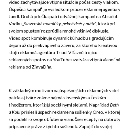
video zachytávajúce vtipné situácie počas cesty vlakom.
Úspešná kampaň je výsledkom práce reklamnej agentúry
Jandl. Druhá priečka patrí odvážnej kampani na Absolut
Vodku
„Slovenské mamičky, pekné dcéry máte“
, ktorá pri
svojom spustení rozprúdila mnohé vášnivé diskusie.
Video spot kombinuje dynamickú hudbu s gradujúcim
dejom až do prekvapivého záveru, za ktorého kreatívou
stojí reklamná agentúra Triad. Víťaznú trojicu
reklamných spotov na YouTube uzatvára vtipná vianočná
reklama od ZľavaDňa.
K základným motívom najúspešnejších reklamných videí
patria aj tváre známe najmä slovenským a českým
tínedžerom, ktorí žijú sociálnymi sieťami. Napríklad
Beth
a Koki
priniesli úspech reklame na sušienky Oreo, v ktorej
sa podelili o svoje obľúbené vianočné recepty na dobroty
pripravené práve z týchto sušienok. Zapojiť do svojej