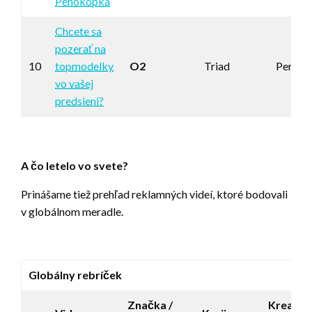
Penokopka
Chcete sa
pozerať na
10
topmodelky
O2
Triad
Perfor
vo vašej
predsieni?
A čo letelo vo svete?
Prinášame tiež prehľad reklamných videí, ktoré bodovali
v globálnom meradle.
Globálny rebríček
Značka /
Kreatív