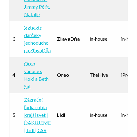
Jimmy Pé ft.
Natalie
Vybavte
darčeky
3
ZľavaDňa
in-house
in-hous
jednoducho
na ZľavaDňa
Oreo
vánoce s
4
Oreo
TheHive
iProsp
Koki a Beth
Sal
Zázrační
ľudia robia
5
krajší svet |
Lidl
in-house
in-hous
ĎAKUJEME
| Lidl | CSR