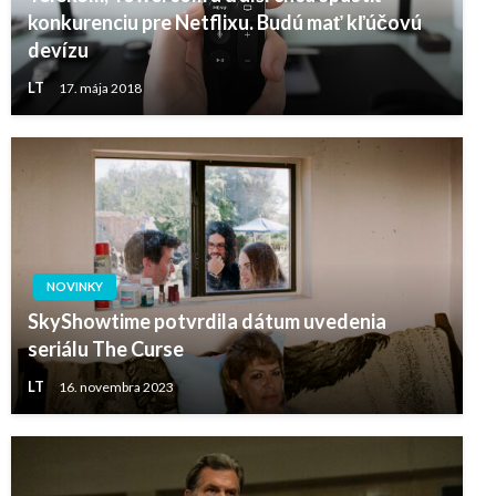
konkurenciu pre Netflixu. Budú mať kľúčovú
devízu
LT
17. mája 2018
NOVINKY
SkyShowtime potvrdila dátum uvedenia
seriálu The Curse
LT
16. novembra 2023