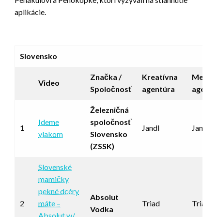
aplikácie.
Slovensko
Značka /
Kreatívna
Mediál
Video
Spoločnosť
agentúra
agentú
Železničná
Ideme
spoločnosť
1
Jandl
Jandl
vlakom
Slovensko
(ZSSK)
Slovenské
mamičky
pekné dcéry
Absolut
2
máte –
Triad
Triad
Vodka
Absolut w/