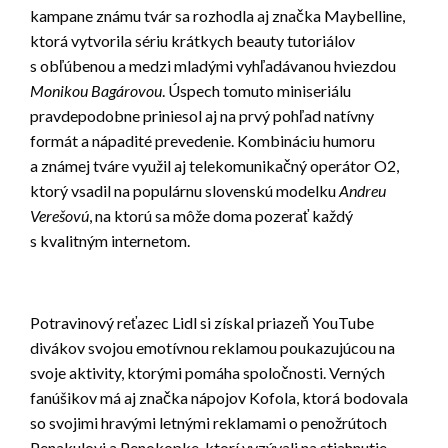
kampane známu tvár sa rozhodla aj značka Maybelline,
ktorá vytvorila sériu krátkych beauty tutoriálov
s obľúbenou a medzi mladými vyhľadávanou hviezdou
Monikou Bagárovou
. Úspech tomuto miniseriálu
pravdepodobne priniesol aj na prvý pohľad natívny
formát a nápadité prevedenie. Kombináciu humoru
a známej tváre využil aj telekomunikačný operátor O2,
ktorý vsadil na populárnu slovenskú modelku
Andreu
Verešovú
, na ktorú sa môže doma pozerať každý
s kvalitným internetom.
Potravinový reťazec Lidl si získal priazeň YouTube
divákov svojou emotívnou reklamou poukazujúcou na
svoje aktivity, ktorými pomáha spoločnosti. Verných
fanúšikov má aj značka nápojov Kofola, ktorá bodovala
so svojimi hravými letnými reklamami o penožrútoch
Penakulovi a Penokopke, ktorí vyzývali na stiahnutie