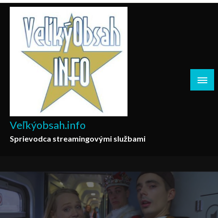
Skip
to
content
Veľkýobsah.info
Sprievodca streamingovými službami