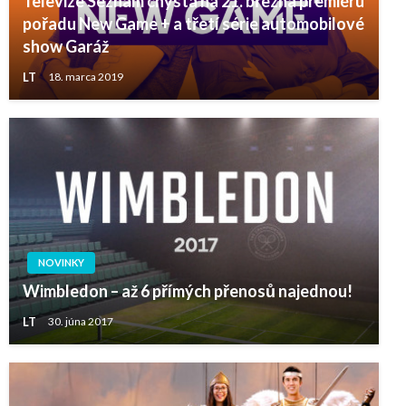
Televize Seznam chystá na 21. března premiéru
pořadu New Game + a třetí série automobilové
show Garáž
LT
18. marca 2019
NOVINKY
Wimbledon – až 6 přímých přenosů najednou!
LT
30. júna 2017