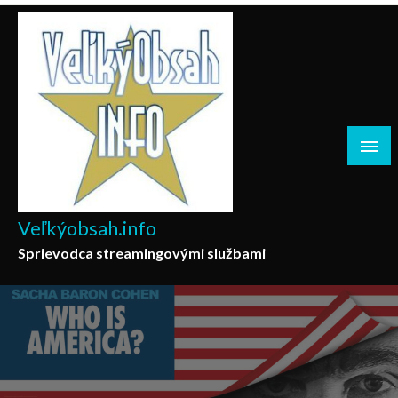
Skip
to
content
Veľkýobsah.info
Sprievodca streamingovými službami