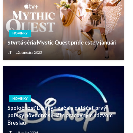
NOVINKY
Štvrtá séria Mystic Quest príde ešte v januári
LT
12. januára 2025
NOVINKY
Spoločnosť Disney+ začala natáčať prvý
poľský pôvodný seriál s pracovným názvom
Breslau
LT
19. mája 2024