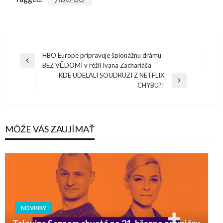
Navigácia
HBO Europe pripravuje špionážnu drámu
Previous
BEZ VĚDOMÍ v réžii Ivana Zachariáša
v
Post
KDE UDELALI SOUDRUZI Z NETFLIX
článku
Next
CHYBU?!
Post
MÔŽE VÁS ZAUJÍMAŤ
NOVINKY