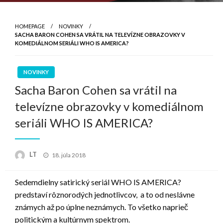
HOMEPAGE
NOVINKY
SACHA BARON COHEN SA VRÁTIL NA TELEVÍZNE OBRAZOVKY V
KOMEDIÁLNOM SERIÁLI WHO IS AMERICA?
NOVINKY
Sacha Baron Cohen sa vrátil na
televízne obrazovky v komediálnom
seriáli WHO IS AMERICA?
Posted
LT
18. júla 2018
on
Sedemdielny satirický seriál WHO IS AMERICA?
predstaví rôznorodých jednotlivcov, a to od neslávne
známych až po úplne neznámych. To všetko naprieč
politickým a kultúrnym spektrom.