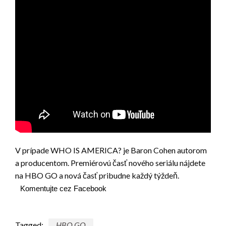
V prípade WHO IS AMERICA? je Baron Cohen autorom
a producentom. Premiérovú časť nového seriálu nájdete
na HBO GO a nová časť pribudne každý týždeň.
Komentujte cez Facebook
Tagged:
HBO GO