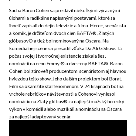
Sacha Baron Cohen sa preslávil niekoľkými výraznými
úlohami a radikálne napísanými postavami, ktoré sa
ihneď zapísali do dejín televízie a filmu. Herec, scenárista
a komik, je držiteľom dvoch cien BAFTA®, Zlatých
glóbusov® a tiež bol nominovaný na Oscara. Na
komediálnej scéne sa presadil vďaka Da Ali G Show. Tá
počas svojej štvorročnej existencie získala šesť
nominácií na cenu Emmy ® a dve ceny BAFTA®. Baron
Cohen bol zároveň producentom, scenáristom aj hlavnou
hviezdou tejto show. Jeho ďalším projektom bol Borat.
Film sa okamžite stal fenoménom. V 24 krajinách bol na
vrchole rebríčkov návštevnosti a Cohenovi vyniesol
nomináciu na Zlatý glóbus® za najlepší mužský herecký
výkon v komédii alebo muzikáli a nomináciu na Oscara
za najlepší adaptovaný scenár.