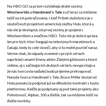
Na HBO GO sa práve rozbiehajú druhé sezóny
Westworldu
a
Handmaid´s Tale
a už teraz sa môžeme
tešiť na ich pokračovania. I keď Príbeh služobnice je v
skutočnosti projektom americkej služby Hulu, ktorá u
nás nie je dostupná, od prvej sezóny je spojená s
Westworldom a značkou HBO. Toto nie je dobrá správa
len pre tých, ktorí fungujú na televíznych maratónoch a
čakajú, kedy to celé skončí, aby si to mohli pozrieť naraz.
Verme však, že nápady ocenené v prvých sériach
napríklad cenami Emmy alebo Zlatými glóbusmi a ktoré
vidíme, aj v začínajúcich druhých sériách, nevyprchajú a
že nás tvorcovia naďalej budú príjemne prekvapovať.
Navyše tvorca Handmaid´s Tale, Bruce Miller dostal od
Hulu ponuku (a podpísal ju) na dlhodobý kontrakt s touto
platformou. Keďže je podpísaný aj pod také projekty ako
Pohotovosť, Alphas, 100 a ďalšie, tak sa môžeme tešiť na
ďalšie novinky.