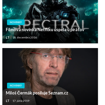
NOVINKY
Filmová novinka Netflixu uspela u pirátov
LT
18. decembra 2016
NOVINKY
Miloš Čermák posiluje Seznam.cz
LT
17. júna 2019