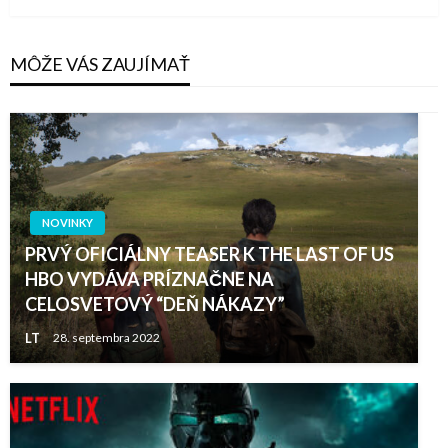
MÔŽE VÁS ZAUJÍMAŤ
NOVINKY
PRVÝ OFICIÁLNY TEASER K THE LAST OF US
HBO VYDÁVA PRÍZNAČNE NA
CELOSVETOVÝ “DEŇ NÁKAZY”
LT
28. septembra 2022