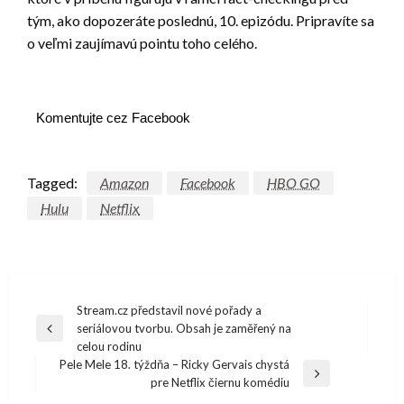
tým, ako dopozeráte poslednú, 10. epizódu. Pripravíte sa
o veľmi zaujímavú pointu toho celého.
Komentujte cez Facebook
Tagged:
Amazon
Facebook
HBO GO
Hulu
Netflix
Navigácia
Stream.cz představil nové pořady a
seriálovou tvorbu. Obsah je zaměřený na
v
Previous
celou rodinu
Post
článku
Pele Mele 18. týždňa – Ricky Gervais chystá
Next
pre Netflix čiernu komédiu
Post