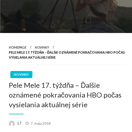
HOMEPAGE
NOVINKY
PELE MELE 17. TÝŽDŇA – ĎALŠIE OZNÁMENÉ POKRAČOVANIA HBO POČAS
VYSIELANIA AKTUÁLNEJ SÉRIE
NOVINKY
Pele Mele 17. týždňa – Ďalšie
oznámené pokračovania HBO počas
vysielania aktuálnej série
Posted
LT
7. mája 2018
on