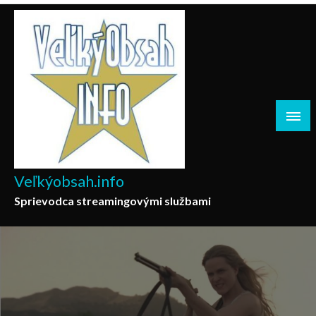
Skip
to
content
Veľkýobsah.info
Sprievodca streamingovými službami