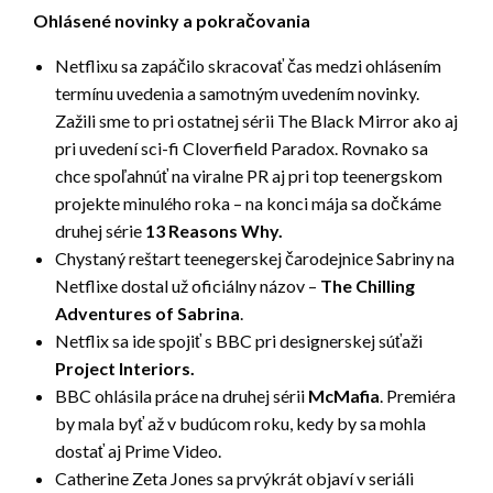
Ohlásené novinky a pokračovania
Netflixu sa zapáčilo skracovať čas medzi ohlásením
termínu uvedenia a samotným uvedením novinky.
Zažili sme to pri ostatnej sérii The Black Mirror ako aj
pri uvedení sci-fi Cloverfield Paradox. Rovnako sa
chce spoľahnúť na viralne PR aj pri top teenergskom
projekte minulého roka – na konci mája sa dočkáme
druhej série
13 Reasons Why.
Chystaný reštart teenegerskej čarodejnice Sabriny na
Netflixe dostal už oficiálny názov –
The Chilling
Adventures of Sabrina
.
Netflix sa ide spojiť s BBC pri designerskej súťaži
Project Interiors.
BBC ohlásila práce na druhej sérii
McMafia
. Premiéra
by mala byť až v budúcom roku, kedy by sa mohla
dostať aj Prime Video.
Catherine Zeta Jones sa prvýkrát objaví v seriáli