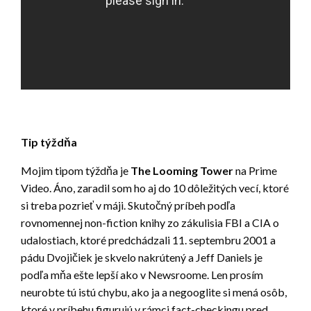
Tip týždňa
Mojim tipom týždňa je
The Looming Tower
na Prime
Video. Áno, zaradil som ho aj do 10 dôležitých vecí, ktoré
si treba pozrieť v máji. Skutočný príbeh podľa
rovnomennej non-fiction knihy zo zákulisia FBI a CIA o
udalostiach, ktoré predchádzali 11. septembru 2001 a
pádu Dvojičiek je skvelo nakrútený a Jeff Daniels je
podľa mňa ešte lepší ako v Newsroome. Len prosím
neurobte tú istú chybu, ako ja a negooglite si mená osôb,
ktoré v príbehu figurujú v rámci fact-checkingu pred