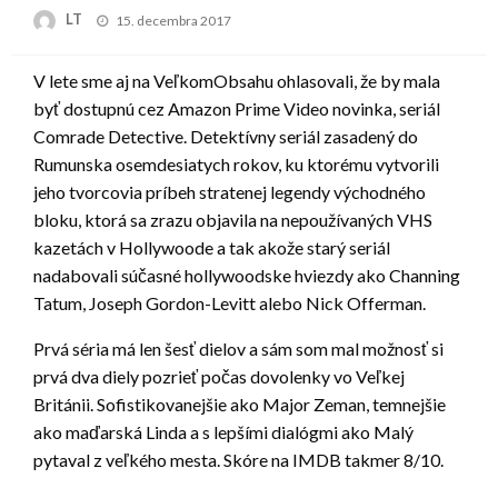
Posted
LT
15. decembra 2017
on
V lete sme aj na VeľkomObsahu ohlasovali, že by mala
byť dostupnú cez Amazon Prime Video novinka, seriál
Comrade Detective. Detektívny seriál zasadený do
Rumunska osemdesiatych rokov, ku ktorému vytvorili
jeho tvorcovia príbeh stratenej legendy východného
bloku, ktorá sa zrazu objavila na nepoužívaných VHS
kazetách v Hollywoode a tak akože starý seriál
nadabovali súčasné hollywoodske hviezdy ako Channing
Tatum, Joseph Gordon-Levitt alebo Nick Offerman.
Prvá séria má len šesť dielov a sám som mal možnosť si
prvá dva diely pozrieť počas dovolenky vo Veľkej
Británii. Sofistikovanejšie ako Major Zeman, temnejšie
ako maďarská Linda a s lepšími dialógmi ako Malý
pytaval z veľkého mesta. Skóre na IMDB takmer 8/10.