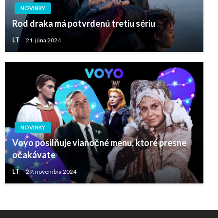
NOVINKY
Rod draka má potvrdenú tretiu sériu
LT
21. júna 2024
NOVINKY
Voyo posilňuje vianočné menu, ktoré presne
očakávate
LT
29. novembra 2024