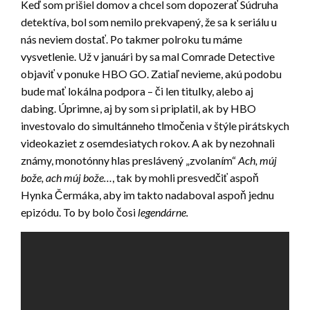
Keď som prišiel domov a chcel som dopozerať Súdruha
detektíva, bol som nemilo prekvapený, že sa k seriálu u
nás neviem dostať. Po takmer polroku tu máme
vysvetlenie. Už v januári by sa mal Comrade Detective
objaviť v ponuke HBO GO. Zatiaľ nevieme, akú podobu
bude mať lokálna podpora – či len titulky, alebo aj
dabing. Úprimne, aj by som si priplatil, ak by HBO
investovalo do simultánneho tlmočenia v štýle pirátskych
videokaziet z osemdesiatych rokov. A ak by nezohnali
známy, monotónny hlas preslávený „zvolaním“
Ach, múj
bože, ach múj bože…
, tak by mohli presvedčiť aspoň
Hynka Čermáka, aby im takto nadaboval aspoň jednu
epizódu. To by bolo čosi
legendárne.