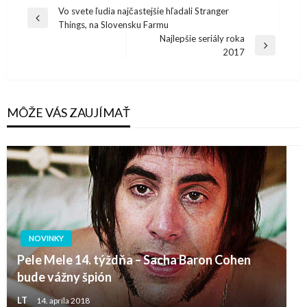
Navigácia
Vo svete ľudia najčastejšie hľadali Stranger
Previous
Things, na Slovensku Farmu
v
Post
Najlepšie seriály roka
článku
Next
2017
Post
MÔŽE VÁS ZAUJÍMAŤ
NOVINKY
Pele Mele 14. týždňa – Sacha Baron Cohen
bude vážny špión
LT
14. apríla 2018