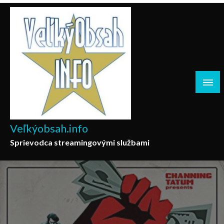
Skip
to
content
Veľkýobsah.info
Sprievodca streamingovými službami