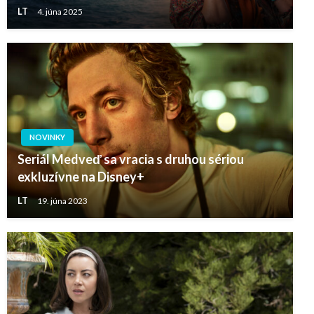
LT
4. júna 2025
NOVINKY
Seriál Medveď sa vracia s druhou sériou
exkluzívne na Disney+
LT
19. júna 2023