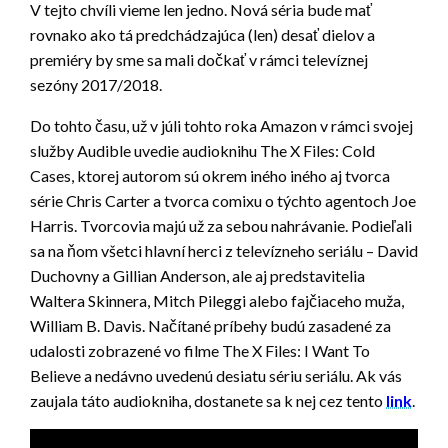
V tejto chvíli vieme len jedno. Nová séria bude mať
rovnako ako tá predchádzajúca (len) desať dielov a
premiéry by sme sa mali dočkať v rámci televíznej
sezóny 2017/2018.
Do tohto času, už v júli tohto roka Amazon v rámci svojej
služby Audible uvedie audioknihu The X Files: Cold
Cases, ktorej autorom sú okrem iného iného aj tvorca
série Chris Carter a tvorca comixu o týchto agentoch Joe
Harris. Tvorcovia majú už za sebou nahrávanie. Podieľali
sa na ňom všetci hlavní herci z televízneho seriálu – David
Duchovny a Gillian Anderson, ale aj predstavitelia
Waltera Skinnera, Mitch Pileggi alebo fajčiaceho muža,
William B. Davis. Načítané príbehy budú zasadené za
udalosti zobrazené vo filme The X Files: I Want To
Believe a nedávno uvedenú desiatu sériu seriálu. Ak vás
zaujala táto audiokniha, dostanete sa k nej cez tento
link
.