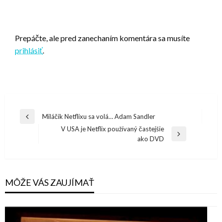
LEAVE A RESPONSE
Prepáčte, ale pred zanechaním komentára sa musíte
prihlásiť
.
Navigácia
Miláčik Netflixu sa volá… Adam Sandler
Previous
v
V USA je Netflix používaný častejšie
Post
Next
ako DVD
článku
Post
MÔŽE VÁS ZAUJÍMAŤ