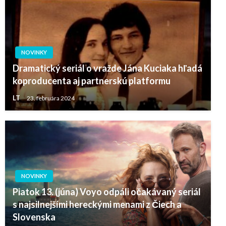
NOVINKY
Dramatický seriál o vražde Jána Kuciaka hľadá
koproducenta aj partnerskú platformu
LT
23. februára 2024
NOVINKY
Piatok 13. (júna) Voyo odpáli očakávaný seriál
s najsilnejšími hereckými menami z Čiech a
Slovenska