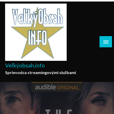
Skip
to
content
Veľkýobsah.info
Sprievodca streamingovými službami