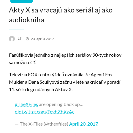
Akty X sa vracajú ako seriál aj ako
audiokniha
Posted
LT
23. apríla 2017
on
Fanúšikovia jedného z najlepších seriálov 90-tych rokov
sa môžu tešiť.
Televízia FOX tento týždeň oznámila, že Agenti Fox
Mulder a Dana Scullyová začnú v lete nakrúcať v poradí
11. sériu legendárnych Aktov X.
#TheXFiles
are opening back up…
pic.twitter.com/FevbZbXxAe
— The X-Files (@thexfiles)
April 20, 2017