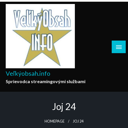
Skip
to
content
Veľkýobsah.info
Sprievodca streamingovými službami
Joj 24
HOMEPAGE
JOJ 24